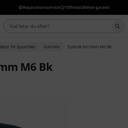
Reparationsservice
Tillfredställelse-garanti
Börj
elar för ljusartikel
Stairville
Eyebolt 6x13mm M6 Bk
13mm M6 Bk