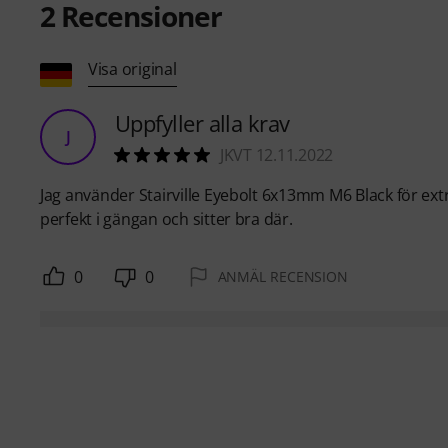
2
Recensioner
Visa original
Uppfyller alla krav
J
JKVT 12.11.2022
Jag använder Stairville Eyebolt 6x13mm M6 Black för ext
perfekt i gängan och sitter bra där.
0
0
ANMÄL RECENSION