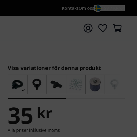
Kontakt
Om oss
SV / KR
a sökningen med söktermen {searchTerm}
Visa variationer för denna produkt
35
kr
Alla priser inklusive moms