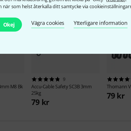
 när som helst återkalla ditt samtycke via cookieinställningar
Vägra cookies
Ytterligare information
Okej
9
13mm M8 Bk
Accu-Cable
Safety SC3B 3mm
Thomann
V
25kg
79 kr
79 kr