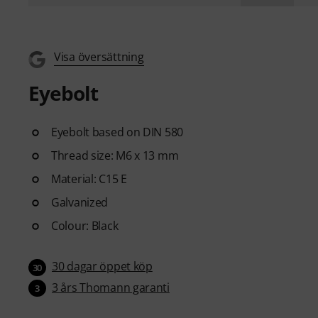
Visa översättning
Eyebolt
Eyebolt based on DIN 580
Thread size: M6 x 13 mm
Material: C15 E
Galvanized
Colour: Black
30 dagar öppet köp
30
3 års Thomann garanti
3