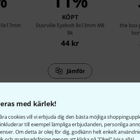
%
11%
KÖPT
t 10x17mm
Stairville Eyebolt 8x13mm M8
the box 
Bk
hor
44 kr
Jämför
eras med kärlek!
ra cookies vill vi erbjuda dig den bästa möjliga shoppingupple
llbehör & matchande produk
inkluderar till exempel lämpliga erbjudanden, personliga an
enser. Om detta är okej för dig, godkänn helt enkelt användni
tik och marknadsföring genom att klicka på "Okej!" (
visa alla
).