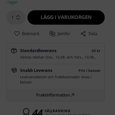
i lager
LÄGG I VARUKORGEN
1
Bokmärk
Jämför
Dela
Standardleverans
69 kr
Väntas mellan
Ons., 12.08.
och
Tors., 13.08.
.
Snabb Leverans
Pris i kassan
Leveransdatum och fraktkostnader visas i
kassan.
Fraktinformation
44
SÄLJRANKING