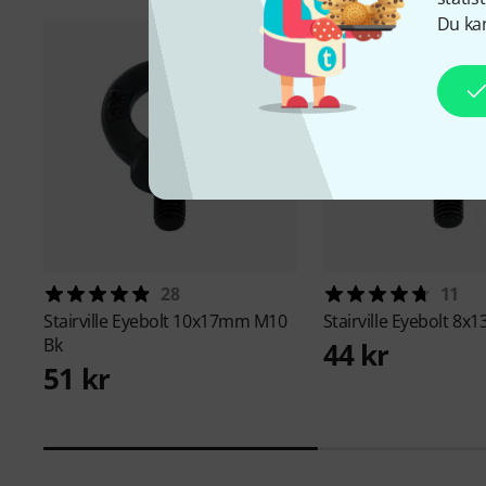
Du kan
28
11
Stairville
Eyebolt 10x17mm M10
Stairville
Eyebolt 8x
Bk
44 kr
51 kr