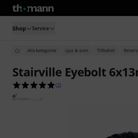
Shop
Service
Alla kategorier
Ljus & scen
Tillbehör
Reservd
Stairville Eyebolt 6x
5.0 av 5 stjärnor från 2 kundbetyg
(
2
)