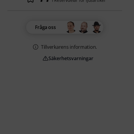
i Reservdelar för ljusartikel
Fråga oss
Tillverkarens information.
Säkerhetsvarningar