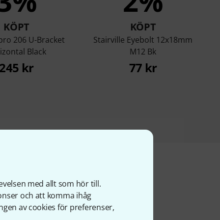
3%
2%
KÖPT
KÖPT
pro 206 U-Bracket
Stairville Eyebolt 12x18mm
izontal Black
M12 Bk
245 kr
77 kr
velsen med allt som hör till.
ter
nonser och att komma ihåg
ngen av cookies för preferenser,