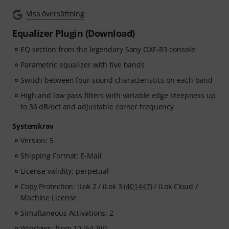
Visa översättning
Equalizer Plugin (Download)
EQ section from the legendary Sony OXF-R3 console
Parametric equalizer with five bands
Switch between four sound characteristics on each band
High and low pass filters with variable edge steepness up
to 36 dB/oct and adjustable corner frequency
Systemkrav
Version: 5
Shipping Format: E-Mail
License validity: perpetual
Copy Protection: iLok 2 / iLok 3 (
401447
) / iLok Cloud /
Machine License
Simultaneous Activations: 2
Windows: from 10 (64-Bit)