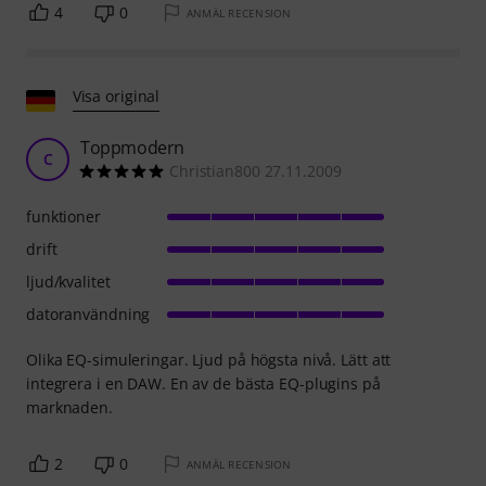
4
0
ANMÄL RECENSION
Visa original
Toppmodern
C
Christian800 27.11.2009
funktioner
drift
ljud/kvalitet
datoranvändning
Olika EQ-simuleringar. Ljud på högsta nivå. Lätt att
integrera i en DAW. En av de bästa EQ-plugins på
marknaden.
2
0
ANMÄL RECENSION