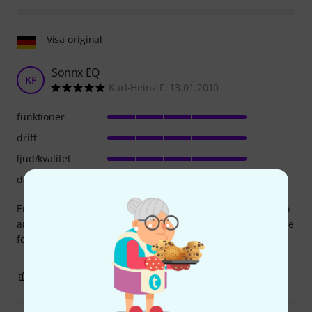
Visa original
Sonnx EQ
KF
Karl-Heinz F. 13.01.2010
funktioner
drift
ljud/kvalitet
datoranvändning
En mycket fin EQ! Han låter inte som Neve till exempel, han
använder det väldigt naturligt och väldigt känsligt! Ett måste
för varje studio.
0
0
ANMÄL RECENSION