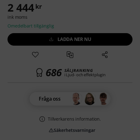
2 444
kr
ink moms
Omedelbart tillgänglig
LADDA NER NU
686
SÄLJRANKING
i Ljud- och effektplugin
Fråga oss
Tillverkarens information.
Säkerhetsvarningar