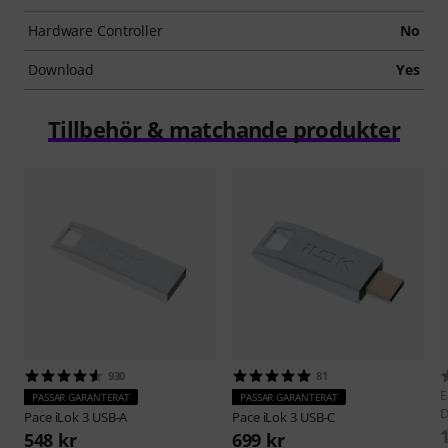
Hardware Controller
No
Download
Yes
Tillbehör & matchande produkter
930
81
E
PASSAR GARANTERAT
PASSAR GARANTERAT
D
Pace
iLok 3 USB-A
Pace
iLok 3 USB-C
548 kr
699 kr