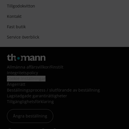
Tillgodokvitton
Kontakt
Fast butik
Service överblick
Allmänna affärsvillkor
/
Finstilt
Integritetspolicy
Cookie-inställningar
Ångerrätt
Beställningsprocess / slutförande av beställning
Lagstadgade garantirättigheter
Tillgänglighetsförklaring
Ångra beställning