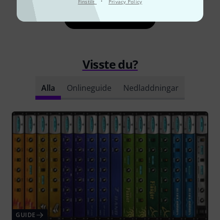
·
Finstilt
Privacy Policy
Läs alla recensioner
Visste du?
Alla
Onlineguide
Nedladdningar
GUIDE