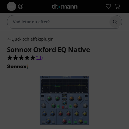
Börja 
Ljud- och effektplugin
Sonnox Oxford EQ Native
5.0 av 5 stjärnor från 11 kundbetyg
(
11
)