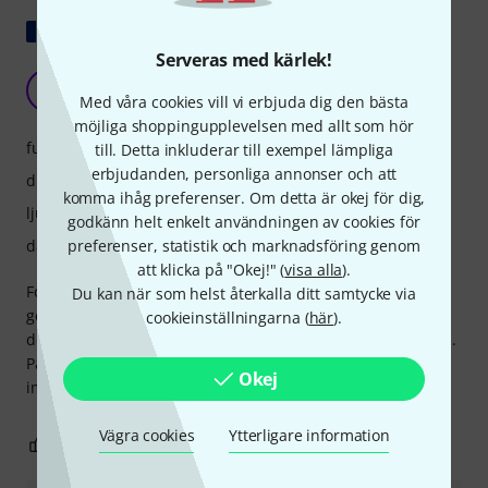
Visa original
Serveras med kärlek!
En bomb av ekv
B
Med våra cookies vill vi erbjuda dig den bästa
Budinag 12.04.2022
möjliga shoppingupplevelsen med allt som hör
funktioner
till. Detta inkluderar till exempel lämpliga
erbjudanden, personliga annonser och att
drift
komma ihåg preferenser. Om detta är okej för dig,
ljud/kvalitet
godkänn helt enkelt användningen av cookies för
datoranvändning
preferenser, statistik och marknadsföring genom
att klicka på "Okej!" (
visa alla
).
Fortfarande lika bra även år senare, det måste vara
Du kan när som helst återkalla ditt samtycke via
genomskinligt men personligen gillar jag det och använder
cookieinställningarna (
här
).
det för sin färg som det ger till ljudet. Den har sitt eget ljud.
På bussar med vackra breda kurvor är det magnifik och
Okej
imponerande "för pluggen"
Vägra cookies
Ytterligare information
0
0
ANMÄL RECENSION