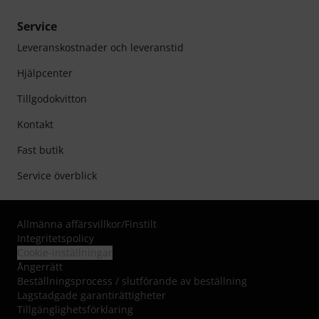
Service
Leveranskostnader och leveranstid
Hjälpcenter
Tillgodokvitton
Kontakt
Fast butik
Service överblick
Allmänna affärsvillkor
/
Finstilt
Integritetspolicy
Cookie-inställningar
Ångerrätt
Beställningsprocess / slutförande av beställning
Lagstadgade garantirättigheter
Tillgänglighetsförklaring