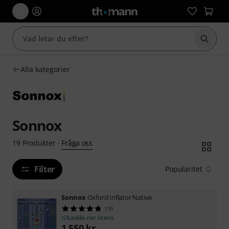
Börja 
Alla kategorier
Sonnox
Fråga oss
19
Produkter
·
Filter
Popularitet
Sonnox
Oxford Inflator Native
119
Ladda ner licens
1 550
kr