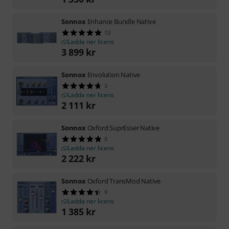
Sonnox
Enhance Bundle Native
13
Ladda ner licens
3 899
kr
Sonnox
Envolution Native
3
Ladda ner licens
2 111
kr
Sonnox
Oxford SuprEsser Native
5
Ladda ner licens
2 222
kr
Sonnox
Oxford TransMod Native
9
Ladda ner licens
1 385
kr