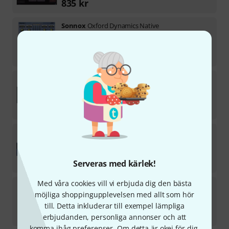
835
kr
Sonnox
Oxford Dynamics Native
7
Ladda ner licens
2 777
kr
Sonnox
Voca
3
Ladda ner licens
1 222
kr
Sonnox
Restore
2
Ladda ner licens
5 899
kr
Serveras med kärlek!
Med våra cookies vill vi erbjuda dig den bästa
Sonnox
Fraunhofer Pro-Codec
möjliga shoppingupplevelsen med allt som hör
2
Ladda ner licens
till. Detta inkluderar till exempel lämpliga
4 444
kr
erbjudanden, personliga annonser och att
komma ihåg preferenser. Om detta är okej för dig,