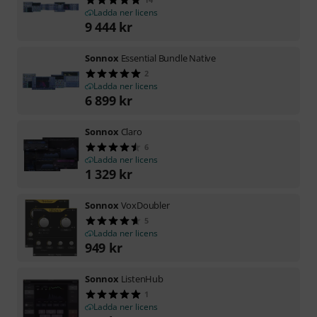
Ladda ner licens
9 444
kr
Sonnox
Essential Bundle Native
2
Ladda ner licens
6 899
kr
Sonnox
Claro
6
Ladda ner licens
1 329
kr
Sonnox
VoxDoubler
5
Ladda ner licens
949
kr
Sonnox
ListenHub
1
Ladda ner licens