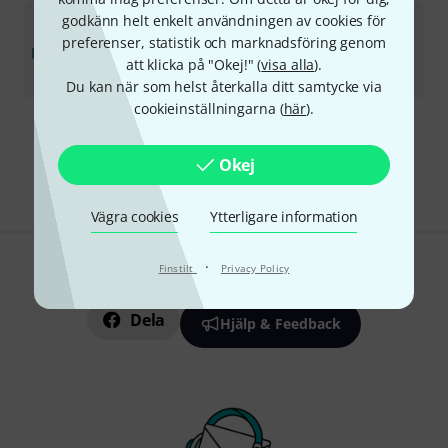
Sonnox
Broadcast Bundle Native
godkänn helt enkelt användningen av cookies för
5
preferenser, statistik och marknadsföring genom
Ladda ner licens
att klicka på "Okej!" (
visa alla
).
8 099
kr
Du kan när som helst återkalla ditt samtycke via
cookieinställningarna (
här
).
Gratis frakt från 1 600 kr
Priset är inklusive moms
Okej
Vägra cookies
Ytterligare information
·
Finstilt
Privacy Policy
Gillar du vad du ser?
Dela
Hjälp & Feedback