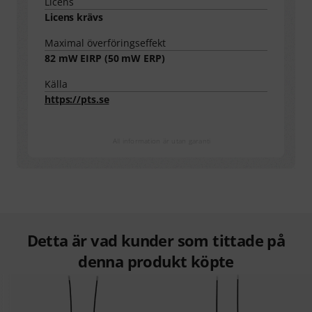
Licens
Licens krävs
Maximal överföringseffekt
82
mW EIRP (
50
mW ERP)
Källa
https://pts.se
All information är utan garanti
Detta är vad kunder som tittade på
denna produkt köpte