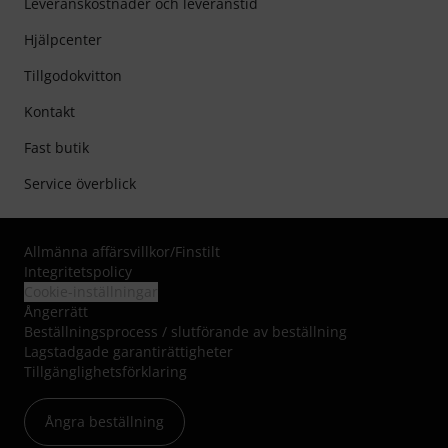
Leveranskostnader och leveranstid
Hjälpcenter
Tillgodokvitton
Kontakt
Fast butik
Service överblick
Allmänna affärsvillkor
/
Finstilt
Integritetspolicy
Cookie-inställningar
Ångerrätt
Beställningsprocess / slutförande av beställning
Lagstadgade garantirättigheter
Tillgänglighetsförklaring
Ångra beställning