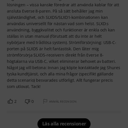
lösningen – vissa kanske föredrar att använda kablar för att
ansluta Everse 8-paren. På så sätt behåller jag min
självständighet, och SLXD5/SLXD1-kombinationen kan
användas universellt för nästan vad som helst. SLXD:s
användning, byggkvalitet och funktioner är enkla och kan
ställas in utan manual (förutsatt att du inte är helt
nybörjare med trådlösa system). Strömförsörjning: USB-C-
porten på SLXD5 är helt fantastisk. Den låter mig
strömförsörja SLXD5-receivern direkt från Everse 8-
högtalarna via USB-C, vilket eliminerar behovet av batteri.
Något jag vill betona: Innan jag köpte kontaktade jag Shures
tyska kundtjänst, och alla mina frågor (specifikt gällande
detta scenario) besvarades utförligt. Allt fungerar precis
som utlovat. Tack!
2
0
ANMÄL RECENSION
Läs alla recensioner