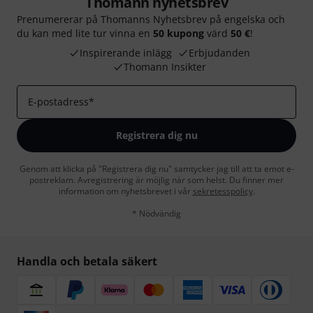
Thomann nyhetsbrev
Prenumererar på Thomanns Nyhetsbrev på engelska och
du kan med lite tur vinna en
50 kupong
värd
50 €
!
Inspirerande inlägg
Erbjudanden
Thomann Insikter
E-postadress
*
Registrera dig nu
Genom att klicka på "Registrera dig nu" samtycker jag till att ta emot e-
postreklam. Avregistrering är möjlig när som helst. Du finner mer
information om nyhetsbrevet i vår
sekretesspolicy
.
* Nödvändig
Handla och betala säkert