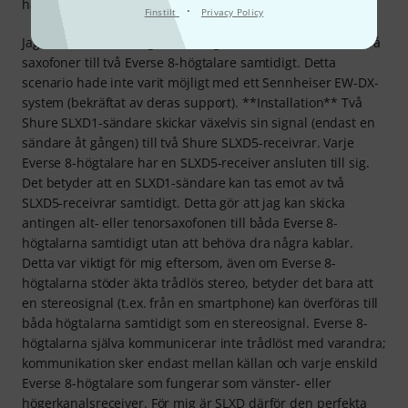
hantverkskvalitet
·
Finstilt
Privacy Policy
Jag letade efter en digital lösning för att trådlöst ansluta två
saxofoner till två Everse 8-högtalare samtidigt. Detta
scenario hade inte varit möjligt med ett Sennheiser EW-DX-
system (bekräftat av deras support). **Installation** Två
Shure SLXD1-sändare skickar växelvis sin signal (endast en
sändare åt gången) till två Shure SLXD5-receivrar. Varje
Everse 8-högtalare har en SLXD5-receiver ansluten till sig.
Det betyder att en SLXD1-sändare kan tas emot av två
SLXD5-receivrar samtidigt. Detta gör att jag kan skicka
antingen alt- eller tenorsaxofonen till båda Everse 8-
högtalarna samtidigt utan att behöva dra några kablar.
Detta var viktigt för mig eftersom, även om Everse 8-
högtalarna stöder äkta trådlös stereo, betyder det bara att
en stereosignal (t.ex. från en smartphone) kan överföras till
båda högtalarna samtidigt som en stereosignal. Everse 8-
högtalarna själva kommunicerar inte trådlöst med varandra;
kommunikation sker endast mellan källan och varje enskild
Everse 8-högtalare som fungerar som vänster- eller
högerkanalsreceiver. För mig är SLXD därför den perfekta