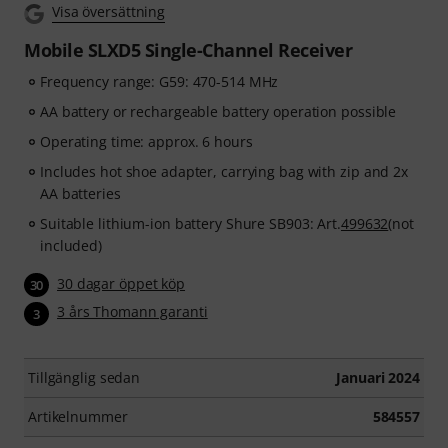
Visa översättning
Mobile SLXD5 Single-Channel Receiver
Frequency range: G59: 470-514 MHz
AA battery or rechargeable battery operation possible
Operating time: approx. 6 hours
Includes hot shoe adapter, carrying bag with zip and 2x
AA batteries
Suitable lithium-ion battery Shure SB903: Art.
499632
(not
included)
30 dagar öppet köp
30
3 års Thomann garanti
3
Tillgänglig sedan
Januari 2024
Artikelnummer
584557