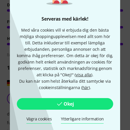
DRIFT
Serveras med kärlek!
FUNKTIONER
Med våra cookies vill vi erbjuda dig den bästa
möjliga shoppingupplevelsen med allt som hör
HANTVERKSKVALITET
till. Detta inkluderar till exempel lämpliga
erbjudanden, personliga annonser och att
Poängpolicy
komma ihåg preferenser. Om detta är okej för dig,
godkänn helt enkelt användningen av cookies för
1
Recension
preferenser, statistik och marknadsföring genom
att klicka på "Okej!" (
visa alla
).
Du kan när som helst återkalla ditt samtycke via
Visa original
cookieinställningarna (
här
).
Fungerar perfekt och är lätt att konfigurera.
K
Klaus519 07.08.2024
Okej
drift
Vägra cookies
Ytterligare information
funktioner