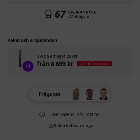
67
SÄLJRANKING
i Mottagare
Paket och erbjudanden
Skapa ett eget paket
från 8 699 kr
UPP TILL 8% RABATT
+1
Fråga oss
Tillverkarens information.
Säkerhetsvarningar