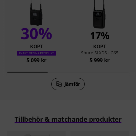
30%
17%
KÖPT
KÖPT
Shure SLXD5+ G65
EXAKT DENNA PRODUKT
5 099 kr
5 999 kr
Jämför
Tillbehör & matchande produkter