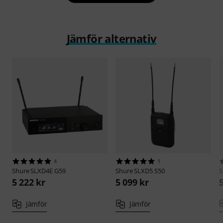
Jämför alternativ
4
1
Shure
SLXD4E G59
Shure
SLXD5 S50
S
5 222 kr
5 099 kr
Jämför
Jämför