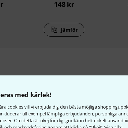
r
148 kr
Jämför
llbehör & matchande produk
eras med kärlek!
ra cookies vill vi erbjuda dig den bästa möjliga shoppingupple
inkluderar till exempel lämpliga erbjudanden, personliga an
enser. Om detta är okej för dig, godkänn helt enkelt användni
tik och marknadsföring genom att klicka på "Okej!" (
visa alla
).