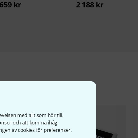
659 kr
2 188 kr
ter
velsen med allt som hör till.
nonser och att komma ihåg
ngen av cookies för preferenser,