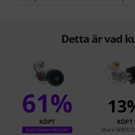
Detta är vad k
61%
13
KÖPT
KÖPT
Shure SE425 CL
EXAKT DENNA PRODUKT