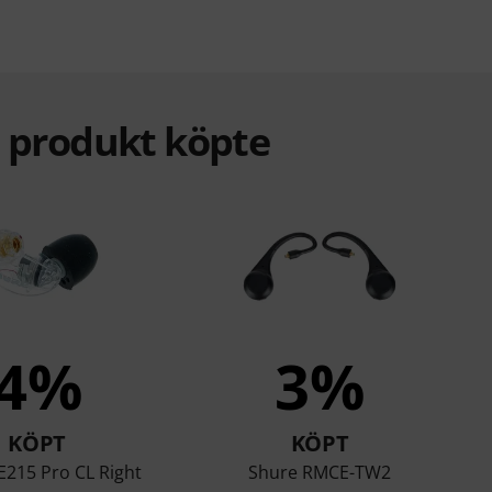
a produkt köpte
4%
3%
KÖPT
KÖPT
E215 Pro CL Right
Shure RMCE-TW2