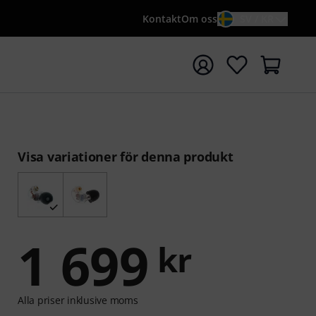
Kontakt
Om oss
SV / KR
a sökningen med söktermen {searchTerm}
Visa variationer för denna produkt
1 699
kr
Alla priser inklusive moms