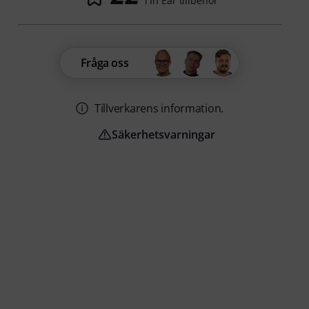
i In Ear tillbehör
Fråga oss
Tillverkarens information.
Säkerhetsvarningar