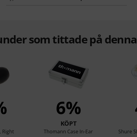
under som tittade på denn
%
6%
KÖPT
 Right
Thomann Case In-Ear
Shure S