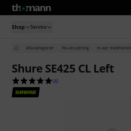
Shop
Service
Alla kategorier
PA-utrustning
In-ear medhörni
Shure SE425 CL Left
5.0 av 5 stjärnor från 4 kundbetyg
(
4
)