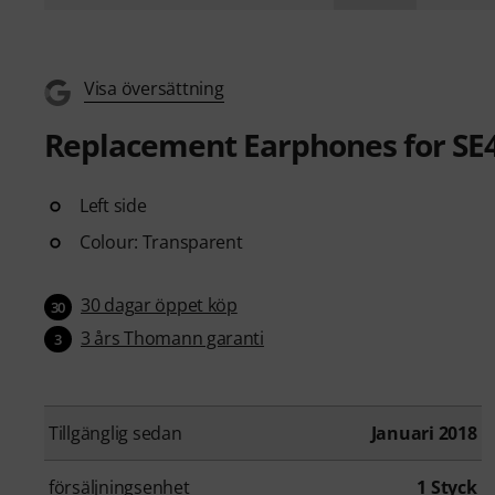
Visa översättning
Replacement Earphones for SE
Left side
Colour: Transparent
30 dagar öppet köp
30
3 års Thomann garanti
3
Tillgänglig sedan
Januari 2018
försäljningsenhet
1 Styck