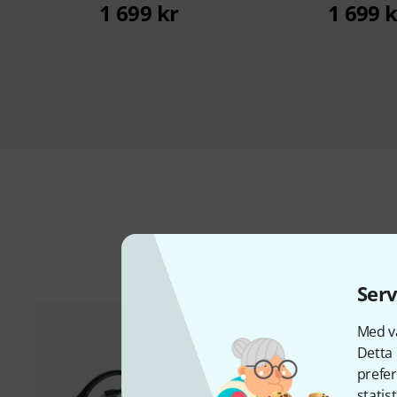
1 699 kr
1 699 k
Ti
Serv
Med vå
Detta 
prefer
statis