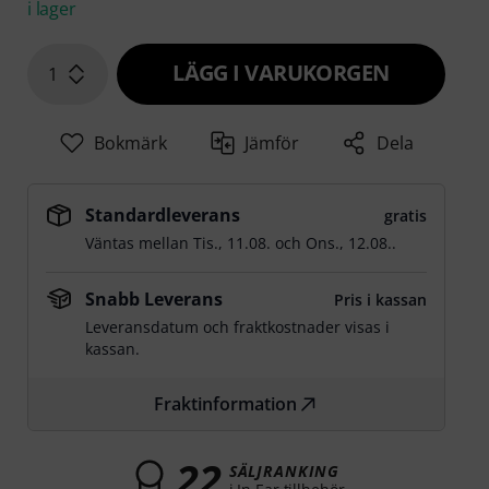
i lager
LÄGG I VARUKORGEN
1
Bokmärk
Jämför
Dela
Standardleverans
gratis
Väntas mellan
Tis., 11.08.
och
Ons., 12.08.
.
Snabb Leverans
Pris i kassan
Leveransdatum och fraktkostnader visas i
kassan.
Fraktinformation
22
SÄLJRANKING