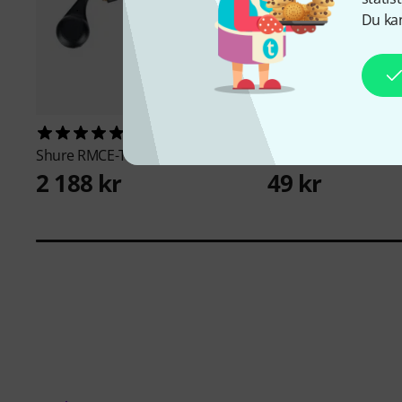
Du kan
12
4578
Shure
RMCE-TW2
Stairville
Stage Tape 
2 188 kr
49 kr