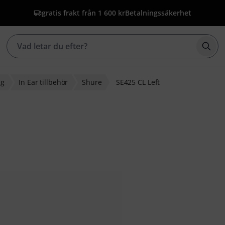
gratis frakt från 1 600 kr
Betalningssäkerhet
Börj
ng
In Ear tillbehör
Shure
SE425 CL Left