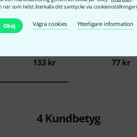
 när som helst återkalla ditt samtycke via cookieinställningar
Vägra cookies
Ytterligare information
Okej
2583
400BK
Thon
Rack Adapter 1U 25
the sssnak
133 kr
77 kr
4
Kundbetyg