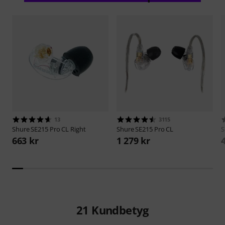
13
3115
Shure
SE215 Pro CL Right
Shure
SE215 Pro CL
S
663 kr
1 279 kr
21
Kundbetyg