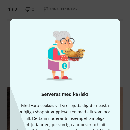
0
0
ANMÄL RECENSION
Läs alla recensioner
Visste du?
Alla
Onlineguide
Serveras med kärlek!
Med våra cookies vill vi erbjuda dig den bästa
möjliga shoppingupplevelsen med allt som hör
till. Detta inkluderar till exempel lämpliga
erbjudanden, personliga annonser och att