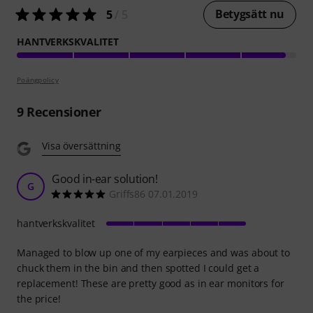
Betygsätt nu
5
/ 5
HANTVERKSKVALITET
Poängpolicy
9
Recensioner
Visa översättning
Good in-ear solution!
G
Griffs86 07.01.2019
hantverkskvalitet
Managed to blow up one of my earpieces and was about to
chuck them in the bin and then spotted I could get a
replacement! These are pretty good as in ear monitors for
the price!