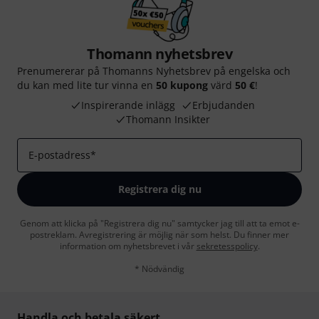
Thomann nyhetsbrev
Prenumererar på Thomanns Nyhetsbrev på engelska och
du kan med lite tur vinna en
50 kupong
värd
50 €
!
Inspirerande inlägg
Erbjudanden
Thomann Insikter
E-postadress
*
Registrera dig nu
Genom att klicka på "Registrera dig nu" samtycker jag till att ta emot e-
postreklam. Avregistrering är möjlig när som helst. Du finner mer
information om nyhetsbrevet i vår
sekretesspolicy
.
* Nödvändig
Handla och betala säkert