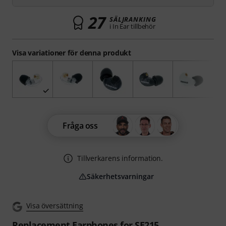
27
SÄLJRANKING
i In Ear tillbehör
Visa variationer för denna produkt
Fråga oss
Tillverkarens information.
Säkerhetsvarningar
Visa översättning
Replacement Earphones for SE215