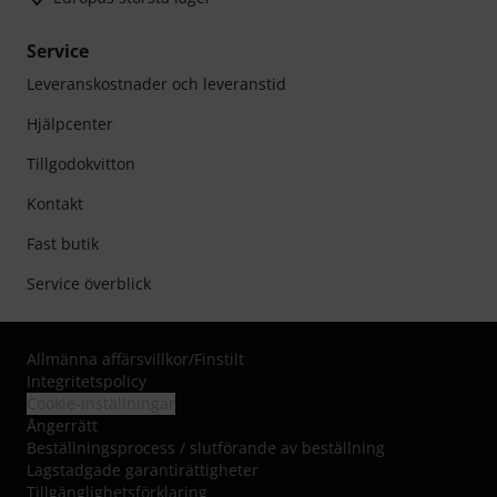
Service
Leveranskostnader och leveranstid
Hjälpcenter
Tillgodokvitton
Kontakt
Fast butik
Service överblick
Allmänna affärsvillkor
/
Finstilt
Integritetspolicy
Cookie-inställningar
Ångerrätt
Beställningsprocess / slutförande av beställning
Lagstadgade garantirättigheter
Tillgänglighetsförklaring