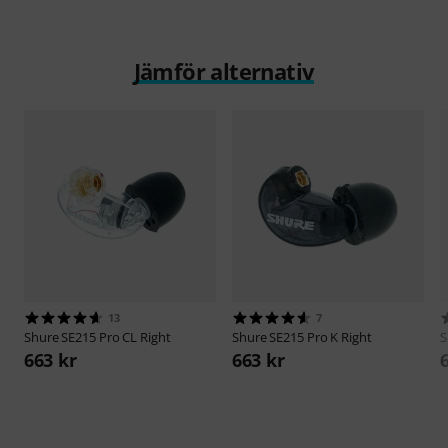
Jämför alternativ
13
7
Shure
SE215 Pro CL Right
Shure
SE215 Pro K Right
S
663 kr
663 kr