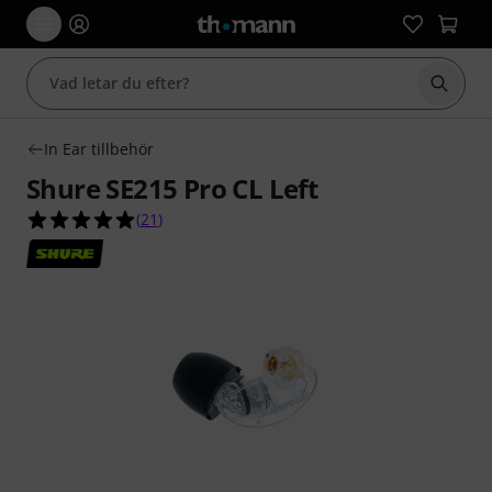
Börja 
In Ear tillbehör
Shure SE215 Pro CL Left
5.0 av 5 stjärnor från 21 kundbetyg
(
21
)