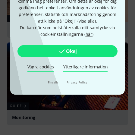
komma ihåg preferenser. Om detta är okej för dig,
godkänn helt enkelt användningen av cookies för
preferenser, statistik och marknadsföring genom
GUIDE
att klicka på "Okej!" (
visa alla
).
Du kan när som helst återkalla ditt samtycke via
In-Ear Monitoring
cookieinställningarna (
här
).
Okej
Vägra cookies
Ytterligare information
·
Finstilt
Privacy Policy
GUIDE
Monitoring