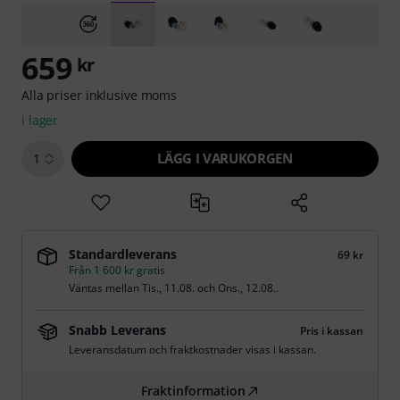
659
kr
Alla priser inklusive moms
i lager
LÄGG I VARUKORGEN
1
Standardleverans
69 kr
Från 1 600 kr gratis
Väntas mellan
Tis., 11.08.
och
Ons., 12.08.
.
Snabb Leverans
Pris i kassan
Leveransdatum och fraktkostnader visas i kassan.
Fraktinformation