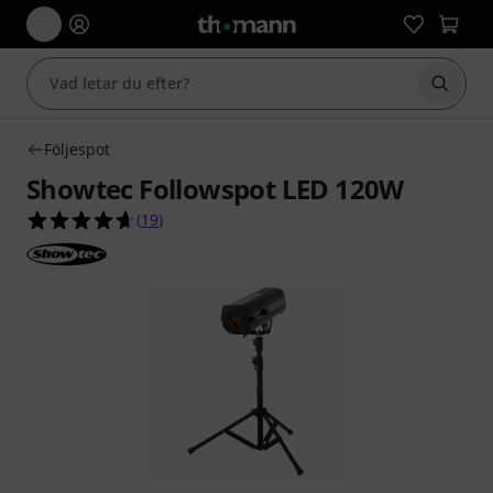
Börja 
Följespot
Showtec Followspot LED 120W
4.6 av 5 stjärnor från 19 kundbetyg
(
19
)