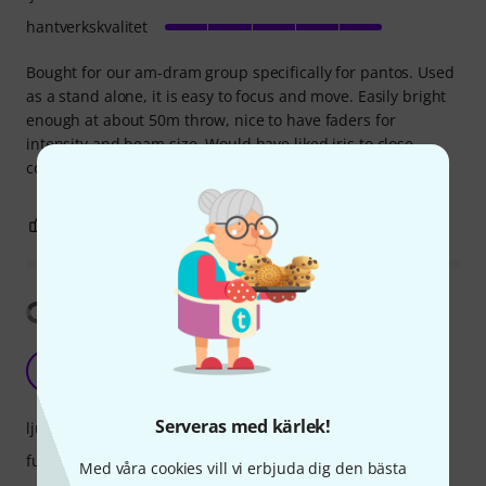
hantverkskvalitet
Bought for our am-dram group specifically for pantos. Used
as a stand alone, it is easy to focus and move. Easily bright
enough at about 50m throw, nice to have faders for
intensity and beam size. Would have liked iris to close
completely, but excellent otherwise.
0
0
ANMÄL RECENSION
Visa översättning
Very good followspot
S
Sean007 17.11.2019
Serveras med kärlek!
ljudnivå
funktioner
Med våra cookies vill vi erbjuda dig den bästa