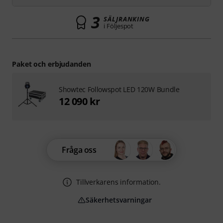
3
SÄLJRANKING
i Följespot
Paket och erbjudanden
Showtec Followspot LED 120W Bundle
12 090 kr
Fråga oss
Tillverkarens information.
Säkerhetsvarningar