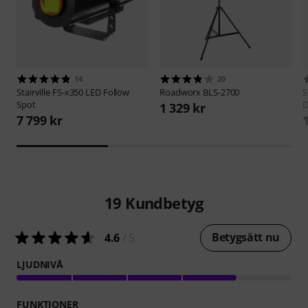
14
20
Stairville
FS-x350 LED Follow
Roadworx
BLS-2700
S
Spot
D
1 329 kr
7 799 kr
19
Kundbetyg
Betygsätt nu
4.6
/ 5
LJUDNIVÅ
FUNKTIONER