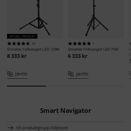
AKTUELL PRODUKT
19
1
Showtec
Followspot LED 120W
Showtec
Followspot LED 75W
S
S
8 333 kr
6 333 kr
Jämför
Jämför
Smart Navigator
till produktgrupp Följespot