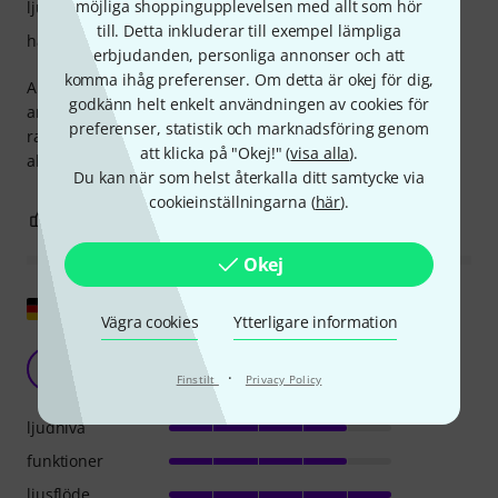
möjliga shoppingupplevelsen med allt som hör
ljusflöde
till. Detta inkluderar till exempel lämpliga
hantverkskvalitet
erbjudanden, personliga annonser och att
komma ihåg preferenser. Om detta är okej för dig,
A lovely follow spot we used it for our annual school shows
godkänn helt enkelt användningen av cookies för
and it is very effective. Very bright and can be used a long
preferenser, statistik och marknadsföring genom
range from the stage. Easy to use and good functionality
att klicka på "Okej!" (
visa alla
).
also
Du kan när som helst återkalla ditt samtycke via
cookieinställningarna (
här
).
0
0
ANMÄL RECENSION
Okej
Visa original
Vägra cookies
Ytterligare information
Otroligt ljusstark med olika färgtemperaturer
MS
·
Mark Stephan 25.04.2018
Finstilt
Privacy Policy
ljudnivå
funktioner
ljusflöde