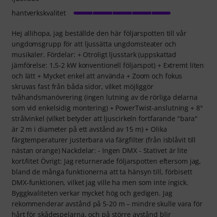
hantverkskvalitet
Hej allihopa, jag beställde den här följarspotten till vår
ungdomsgrupp för att ljussätta ungdomsteater och
musikaler. Fördelar: + Otroligt ljusstark (uppskattad
jämförelse: 1,5-2 kW konventionell följarspot) + Extremt liten
och lätt + Mycket enkel att använda + Zoom och fokus
skruvas fast från båda sidor, vilket möjliggör
tvåhandsmanövrering (ingen lutning av de rörliga delarna
som vid enkelsidig montering) + PowerTwist-anslutning + 8°
strålvinkel (vilket betyder att ljuscirkeln fortfarande "bara"
är 2 m i diameter på ett avstånd av 15 m) + Olika
färgtemperaturer justerbara via färgfilter (från isblåvit till
nästan orange) Nackdelar: - Ingen DMX - Stativet är lite
kort/litet Övrigt: Jag returnerade följarspotten eftersom jag,
bland de många funktionerna att ta hänsyn till, förbisett
DMX-funktionen, vilket jag ville ha men som inte ingick.
Byggkvaliteten verkar mycket hög och gedigen. Jag
rekommenderar avstånd på 5-20 m – mindre skulle vara för
hårt för skådespelarna, och på större avstånd blir