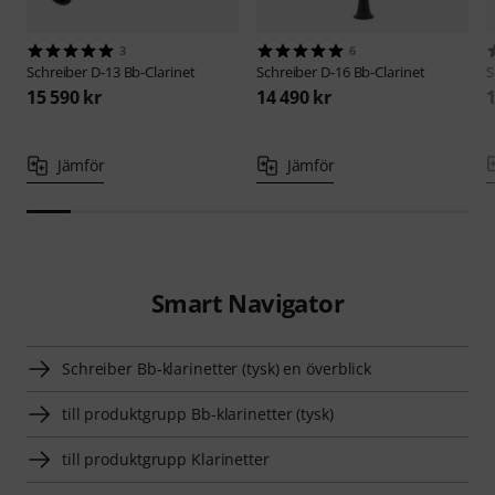
3
6
Schreiber
D-13 Bb-Clarinet
Schreiber
D-16 Bb-Clarinet
S
15 590 kr
14 490 kr
1
Jämför
Jämför
Smart Navigator
Schreiber Bb-klarinetter (tysk) en överblick
till produktgrupp Bb-klarinetter (tysk)
till produktgrupp Klarinetter