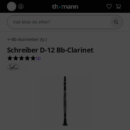
Börja 
Bb-klarinetter (ty.)
Schreiber D-12 Bb-Clarinet
5.0 av 5 stjärnor från 4 kundbetyg
(
4
)