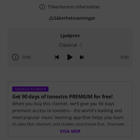
Tillverkarens information.
Säkerhetsvarningar
Ljudprov
Classical
0:00
0:00
SÄRSKILDA ÅTGÄRDER
Get 90 days of tonestro PREMIUM for free!
When you buy this clarinet, we'll give you 90 days
premium access to tonestro - the world's leading and
most popular music learning app that helps you learn
to play the clarinet and makes practising fun. Discover
the world of music with
VISA MER
60 interactive step-by-step
lessons
, over
400 songs with high-quality backing