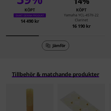
14%
KÖPT
KÖPT
Yamaha YCL-457II-22
EXAKT DENNA PRODUKT
Clarinet
14 490 kr
16 190 kr
Jämför
Tillbehör & matchande produkter