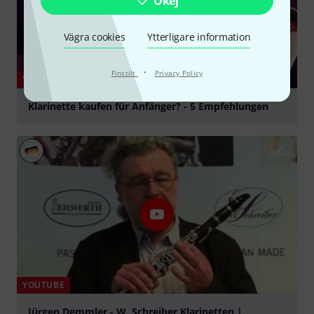
Okej
Vägra cookies
Ytterligare information
·
Finstilt
Privacy Policy
YOUTUBE
Klarinette kaufen für Anfänger? - 5 Empfehlungen
Spela
YOUTUBE
Jürgen Demmler - W. Schreiber Klarinetten |