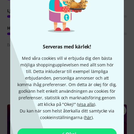
LJUD
HANTVERKSKVALITET
Poängpolicy
Serveras med kärlek!
Med våra cookies vill vi erbjuda dig den bästa
möjliga shoppingupplevelsen med allt som hör
till. Detta inkluderar till exempel lämpliga
Visste du?
erbjudanden, personliga annonser och att
komma ihåg preferenser. Om detta är okej för dig,
Alla
videos
Onlineguide
godkänn helt enkelt användningen av cookies för
preferenser, statistik och marknadsföring genom
att klicka på "Okej!" (
visa alla
).
Du kan när som helst återkalla ditt samtycke via
cookieinställningarna (
här
).