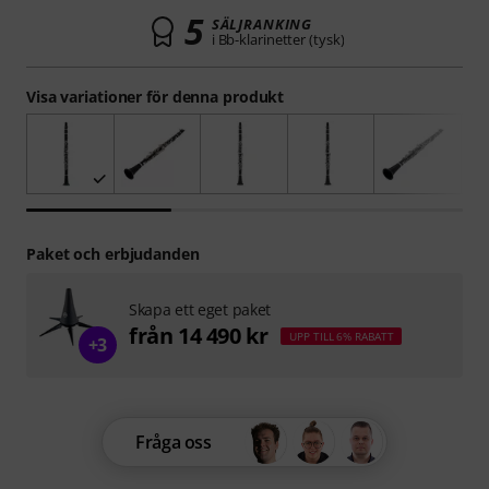
5
SÄLJRANKING
i Bb-klarinetter (tysk)
Visa variationer för denna produkt
Paket och erbjudanden
Skapa ett eget paket
från 14 490 kr
UPP TILL 6% RABATT
+3
Fråga oss