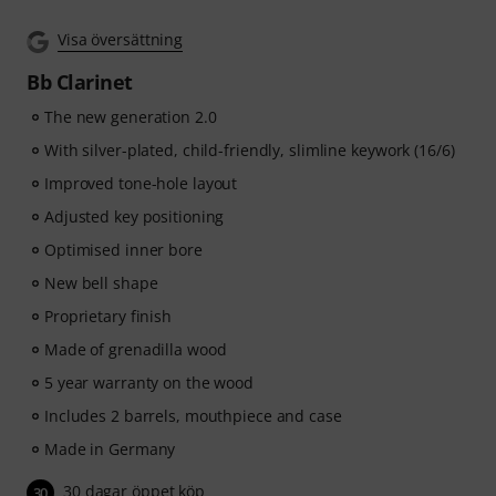
music
, and more than
270 targeted exercises
.
Visa översättning
The interactive live feedback from tonestro listens to
you as you play, analyses each note played, and
Bb Clarinet
immediately gives you feedback on pitch and rhythm.
Take the opportunity now to develop your clarinet skills
The new generation 2.0
flexibly, effectively and enjoyably - anytime, anywhere.
With silver-plated, child-friendly, slimline keywork (16/6)
No automatic renewal!
Improved tone-hole layout
Adjusted key positioning
Optimised inner bore
New bell shape
Proprietary finish
Made of grenadilla wood
5 year warranty on the wood
Includes 2 barrels, mouthpiece and case
Made in Germany
30 dagar öppet köp
30