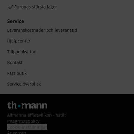
Europas största lager
Service
Leveranskostnader och leveranstid
Hjälpcenter
Tillgodokvitton
Kontakt
Fast butik
Service överblick
Allmänna affärsvillkor
/
Finstilt
Integritetspolicy
Cookie-inställningar
Ångerrätt