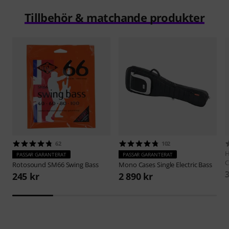
Tillbehör & matchande produkter
62
102
H
PASSAR GARANTERAT
PASSAR GARANTERAT
C
Rotosound
SM66 Swing Bass
Mono Cases
Single Electric Bass
3
245 kr
2 890 kr