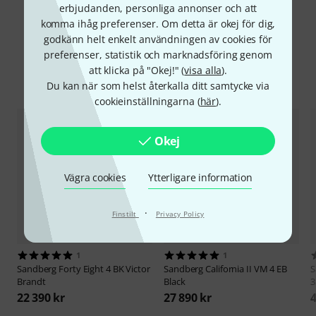
erbjudanden, personliga annonser och att
komma ihåg preferenser. Om detta är okej för dig,
godkänn helt enkelt användningen av cookies för
preferenser, statistik och marknadsföring genom
att klicka på "Okej!" (
visa alla
).
Jämför alternativ
Du kan när som helst återkalla ditt samtycke via
cookieinställningarna (
här
).
Okej
Vägra cookies
Ytterligare information
·
Finstilt
Privacy Policy
1
1
Sandberg
Forty Eight 4 BK Victor
Sandberg
California II VM 4 EB
S
Brandt
Black
3
22 390 kr
27 890 kr
4