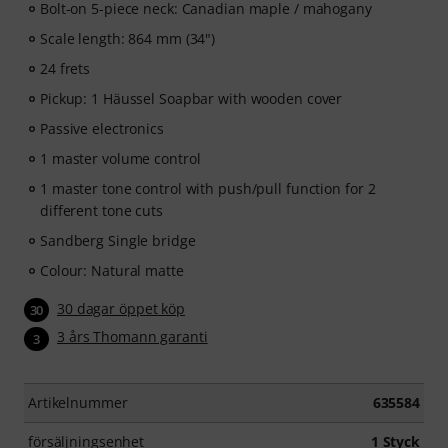
Bolt-on 5-piece neck: Canadian maple / mahogany
Scale length: 864 mm (34")
24 frets
Pickup: 1 Häussel Soapbar with wooden cover
Passive electronics
1 master volume control
1 master tone control with push/pull function for 2
different tone cuts
Sandberg Single bridge
Colour: Natural matte
30 dagar öppet köp
30
3 års Thomann garanti
3
Artikelnummer
635584
försäljningsenhet
1 Styck