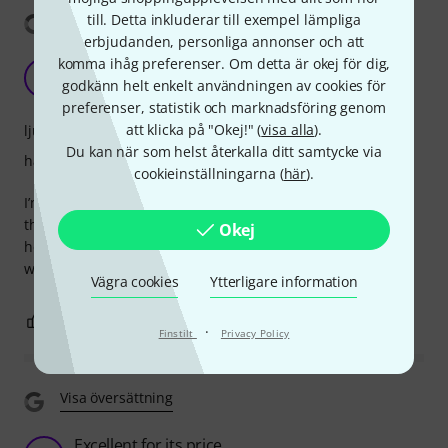
till. Detta inkluderar till exempel lämpliga
Visa översättning
erbjudanden, personliga annonser och att
komma ihåg preferenser. Om detta är okej för dig,
Great cello
M
godkänn helt enkelt användningen av cookies för
Mkgalli 11.10.2024
preferenser, statistik och marknadsföring genom
att klicka på "Okej!" (
visa alla
).
ljud
Du kan när som helst återkalla ditt samtycke via
hantverkskvalitet
cookieinställningarna (
här
).
I’m not a professional and I started learning year ago with
this cello and the quality of sound it is brilliant also not
Okej
heavy instrument. Really soft playing. + the style of the
wood colour just amazing. 😊
Vägra cookies
Ytterligare information
1
0
ANMÄL RECENSION
·
Finstilt
Privacy Policy
Visa översättning
Excellent for its price