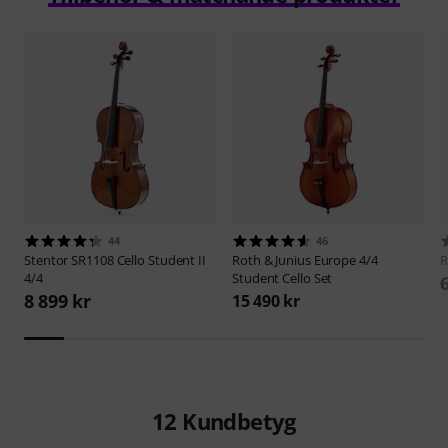
44
46
Stentor
SR1108 Cello Student II
Roth & Junius
Europe 4/4
R
4/4
Student Cello Set
8 899 kr
15 490 kr
12
Kundbetyg