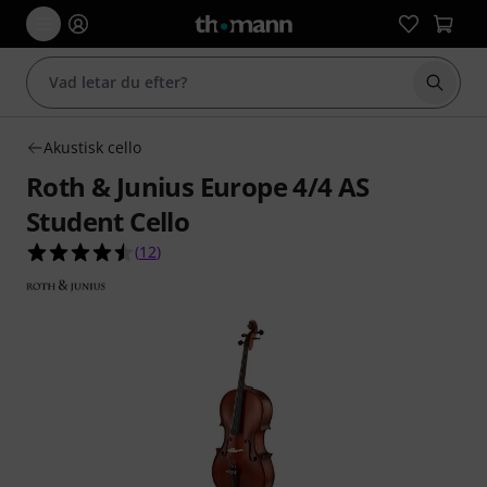
Börja 
Akustisk cello
Roth & Junius Europe 4/4 AS
Student Cello
4.5 av 5 stjärnor från 12 kundbetyg
(
12
)