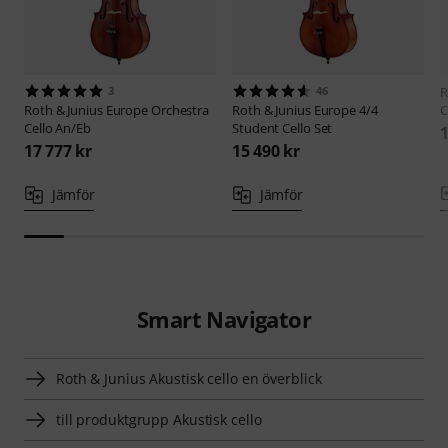
3
46
R
Roth & Junius
Europe Orchestra
Roth & Junius
Europe 4/4
C
Cello An/Eb
Student Cello Set
1
17 777 kr
15 490 kr
Jämför
Jämför
Smart Navigator
Roth & Junius Akustisk cello en överblick
till produktgrupp Akustisk cello