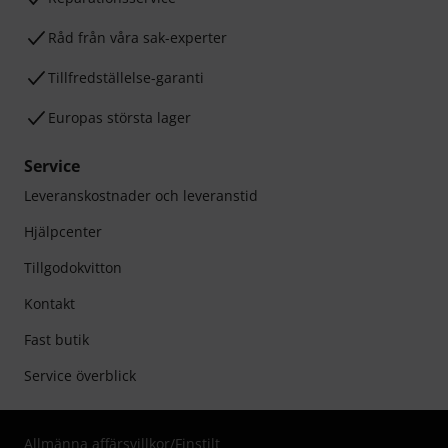
Råd från våra sak-experter
Tillfredställelse-garanti
Europas största lager
Service
Leveranskostnader och leveranstid
Hjälpcenter
Tillgodokvitton
Kontakt
Fast butik
Service överblick
Allmänna affärsvillkor
/
Finstilt