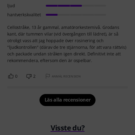
ljud
hantverkskvalitet
Cellostråke, 13 år gammal, amatörorkesternivå. Grodans
kant, där tummen vilar (vid övergången till lädret), är så
otroligt vass att jag hoppade över rosinering och
"ljudkontrollen" (därav de tre stjärnorna, för att vara rättvis)
och packade undan stråken igen direkt. Definitivt inte att
rekommendera, eftersom den är ospelbar.
0
2
ANMÄL RECENSION
Läs alla recensioner
Visste du?