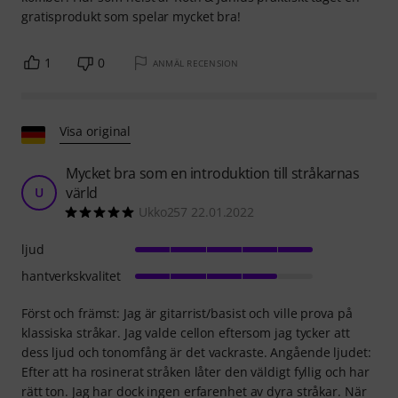
gratisprodukt som spelar mycket bra!
1
0
ANMÄL RECENSION
Visa original
Mycket bra som en introduktion till stråkarnas
värld
U
Ukko257 22.01.2022
ljud
hantverkskvalitet
Först och främst: Jag är gitarrist/basist och ville prova på
klassiska stråkar. Jag valde cellon eftersom jag tycker att
dess ljud och tonomfång är det vackraste. Angående ljudet:
Efter att ha rosinerat stråken låter den väldigt fyllig och har
rätt ton. Jag har dock ingen erfarenhet av dyra stråkar. När