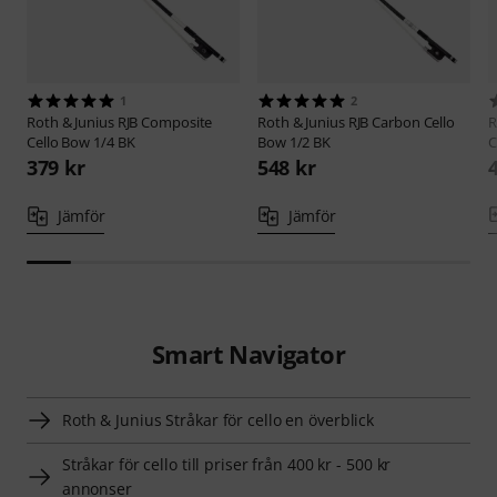
1
2
Roth & Junius
RJB Composite
Roth & Junius
RJB Carbon Cello
R
Cello Bow 1/4 BK
Bow 1/2 BK
C
379 kr
548 kr
Jämför
Jämför
Smart Navigator
Roth & Junius Stråkar för cello en överblick
Stråkar för cello till priser från 400 kr - 500 kr
annonser