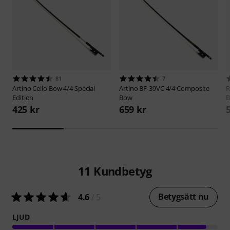
81
7
Artino
Cello Bow 4/4 Special
Artino
BF-39VC 4/4 Composite
R
Edition
Bow
B
425 kr
659 kr
11
Kundbetyg
Betygsätt nu
4.6
/ 5
LJUD