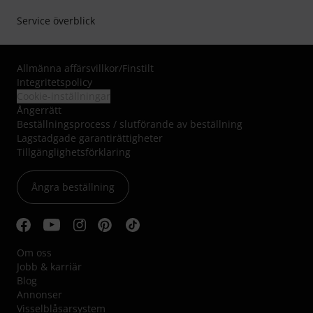
Service överblick
Allmänna affärsvillkor
/
Finstilt
Integritetspolicy
Cookie-inställningar
Ångerrätt
Beställningsprocess / slutförande av beställning
Lagstadgade garantirättigheter
Tillgänglighetsförklaring
Ångra beställning
Om oss
Jobb & karriär
Blog
Annonser
Visselblåsarsystem