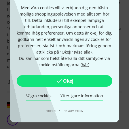
jag bytte min "billiga" trästråke mot en Carbondix-stråke av
Med våra cookies vill vi erbjuda dig den bästa
högre kvalitet. Ordspråket "man får vad man betalar för"
möjliga shoppingupplevelsen med allt som hör
gällde verkligen då. Nu har jag vågat mig på att spela cello
till. Detta inkluderar till exempel lämpliga
och har hanterat flera billiga trästråkar som kostat upp till
erbjudanden, personliga annonser och att
100 euro. De hade alla en väldigt skrapig ton och var ganska
komma ihåg preferenser. Om detta är okej för dig,
tunga. Den här stråken slår dem alla och kostar bara en
godkänn helt enkelt användningen av cookies för
bråkdel av priset. Den är relativt lätt och producerar en
preferenser, statistik och marknadsföring genom
hyfsad ton. Till alla nybörjare: byt er billiga trästråke mot
att klicka på "Okej!" (
visa alla
).
den här ännu billigare och var nöjda :-) Min stråke är också
Du kan när som helst återkalla ditt samtycke via
mycket välgjord; jag kunde inte hitta några vassa kanter på
cookieinställningarna (
här
).
den.
Okej
0
0
ANMÄL RECENSION
Vägra cookies
Ytterligare information
Visa original
·
Finstilt
Privacy Policy
T
ThePszemek 24.01.2023