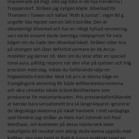
imponerade på mig), ville jag kolla in de nya trenderna i
Treppendorf. Stråken jag nyligen köpte, tillverkad för
Thomann i Taiwan och kallad "Roth & Junius", väger 80 g,
ungefär lika mycket som en lätt trästråke. Den är
oklanderligt tillverkad och har en riktigt hyfsad renovering,
vars värde ensamt skulle överstiga inköpspriset för hela
bågen om du hade den tillverkad lokalt. Stråken sitter bra
på strängen och låter definitivt varmare än de Arcus-
modeller jag känner till. Men om du letar efter en speciell
tonal aura, pålitlig respons när den vilar på spetsen och hög
precision med slag, måste du fortfarande välja en
högkvalitativ trästråke. Med sitt pris är denna båge en
framgångsrik utmaning för både kolfiberkonkurrenterna
och våra utmärkta lokala (trä)stråkstillverkare som
producerar för massmarknaden. Pris-prestandaförhållandet
är kanske bara sensationellt bra så länge köparen ignorerar
de långsiktiga skadorna på lokalt hantverk. I mitt vardagliga
spel föredrar jag stråkar av Hans Karl Schmidt och Paul
Weidhaas, och kvaliteten på dessa mästerverk leder
naturligtvis till resultat som aldrig skulle kunna uppnås med
kolfiber. Hur som helst är Roth & Junius praktiskt taget en