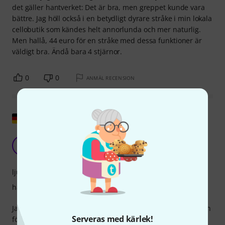
det gäller hantverket: Det är bra, men greppet kunde vara
bättre. Jag höll också i en betydligt dyrare stråke i min lokala
cellobutik som kändes helt annorlunda och mer naturlig.
Men hallå, 44 euro för en stråke med dessa funktioner är
väldigt bra. Ändå bara 4 stjärnor.
0
0
ANMÄL RECENSION
Visa original
Utmärkt värde för pengarna
E
Ed_von_Schleck 24.09.2023
ljud
hantverkskvalitet
Jag har en del erfarenhet av stråkar från kontrabasspel, och
Serveras med kärlek!
för några år sedan hade jag ett riktigt "aha"-ögonblick när