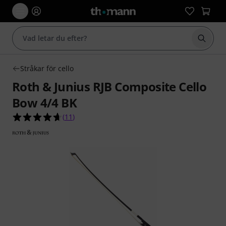
Börja 
Stråkar för cello
Roth & Junius RJB Composite Cello
Bow 4/4 BK
4.6 av 5 stjärnor från 11 kundbetyg
(
11
)