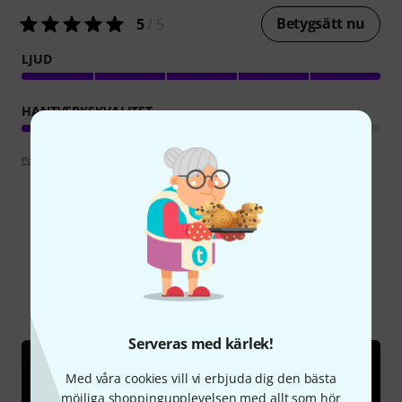
Betygsätt nu
5
/ 5
LJUD
HANTVERKSKVALITET
Poängpolicy
Visste du?
Alla
Onlineguide
Serveras med kärlek!
Med våra cookies vill vi erbjuda dig den bästa
möjliga shoppingupplevelsen med allt som hör