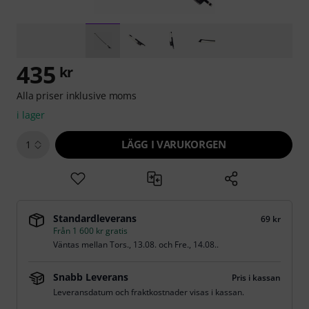
435
kr
Alla priser inklusive moms
i lager
LÄGG I VARUKORGEN
1
Standardleverans
69 kr
Från 1 600 kr gratis
Väntas mellan
Tors., 13.08.
och
Fre., 14.08.
.
Snabb Leverans
Pris i kassan
Leveransdatum och fraktkostnader visas i kassan.