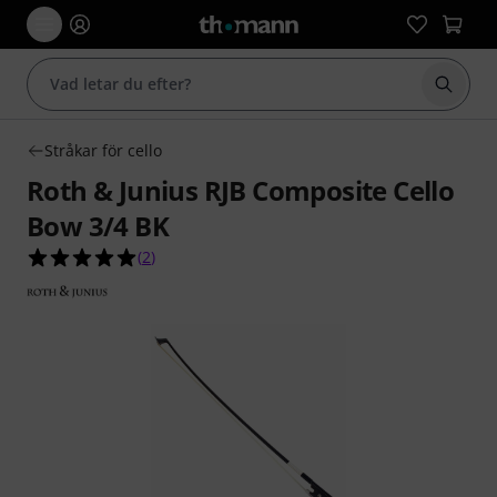
Börja 
Stråkar för cello
Roth & Junius RJB Composite Cello
Bow 3/4 BK
5.0 av 5 stjärnor från 2 kundbetyg
(
2
)