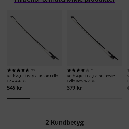
20
2
Roth & Junius
RJB Carbon Cello
Roth & Junius
RJB Composite
A
Bow 4/4 BK
Cello Bow 1/2 BK
E
545 kr
379 kr
2
Kundbetyg