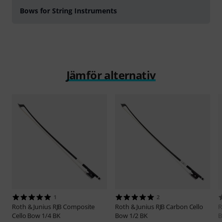
Bows for String Instruments
Jämför alternativ
1
2
Roth & Junius
RJB Composite
Roth & Junius
RJB Carbon Cello
R
Cello Bow 1/4 BK
Bow 1/2 BK
B