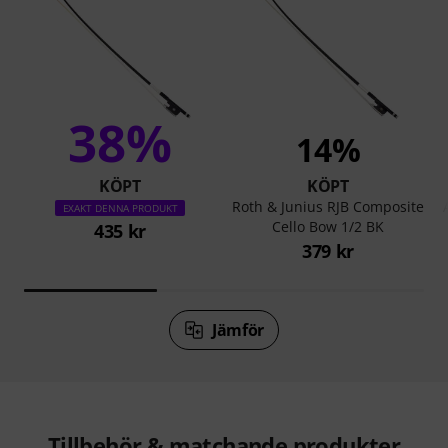
38%
14%
KÖPT
KÖPT
Roth & Junius RJB Composite
EXAKT DENNA PRODUKT
Cello Bow 1/2 BK
435 kr
379 kr
Jämför
Tillbehör & matchande produkter