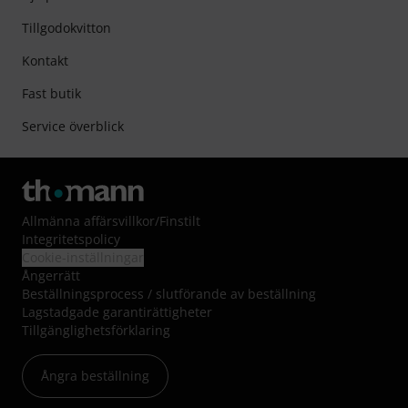
Tillgodokvitton
Kontakt
Fast butik
Service överblick
Allmänna affärsvillkor
/
Finstilt
Integritetspolicy
Cookie-inställningar
Ångerrätt
Beställningsprocess / slutförande av beställning
Lagstadgade garantirättigheter
Tillgänglighetsförklaring
Ångra beställning