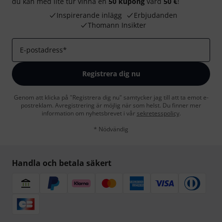
du kan med lite tur vinna en
50 kupong
värd
50 €
!
Inspirerande inlägg
Erbjudanden
Thomann Insikter
E-postadress
*
Registrera dig nu
Genom att klicka på "Registrera dig nu" samtycker jag till att ta emot e-
postreklam. Avregistrering är möjlig när som helst. Du finner mer
information om nyhetsbrevet i vår
sekretesspolicy
.
* Nödvändig
Handla och betala säkert