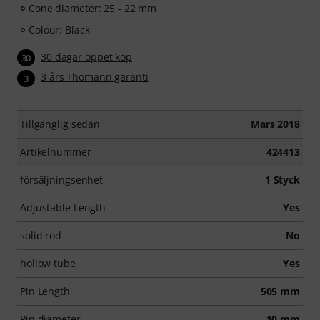
Cone diameter: 25 - 22 mm
Colour: Black
30 dagar öppet köp
30
3 års Thomann garanti
3
Tillgänglig sedan
Mars 2018
Artikelnummer
424413
försäljningsenhet
1 Styck
Adjustable Length
Yes
solid rod
No
hollow tube
Yes
Pin Length
505 mm
Pin diameter
10 mm