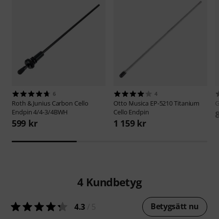
6
4
Roth & Junius
Carbon Cello
Otto Musica
EP-5210 Titanium
G
Endpin 4/4-3/4BWH
Cello Endpin
599 kr
1 159 kr
4
Kundbetyg
Betygsätt nu
4.3
/ 5