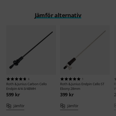
Jämför alternativ
6
1
Roth & Junius
Carbon Cello
Roth & Junius
Endpin Cello ST
R
Endpin 4/4-3/4BWH
Ebony 28mm
W
599 kr
399 kr
Jämför
Jämför