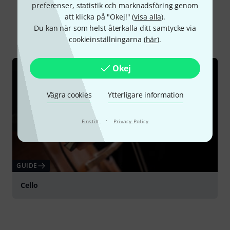
Visste du?
preferenser, statistik och marknadsföring genom
att klicka på "Okej!" (
visa alla
).
Du kan när som helst återkalla ditt samtycke via
Alla
Onlineguide
cookieinställningarna (
här
).
Okej
Vägra cookies
Ytterligare information
·
Finstilt
Privacy Policy
GUIDE
Cello