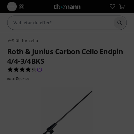
Börja 
Ställ för cello
Roth & Junius Carbon Cello Endpin
4/4-3/4BKS
4.3 av 5 stjärnor från 4 kundbetyg
(
4
)