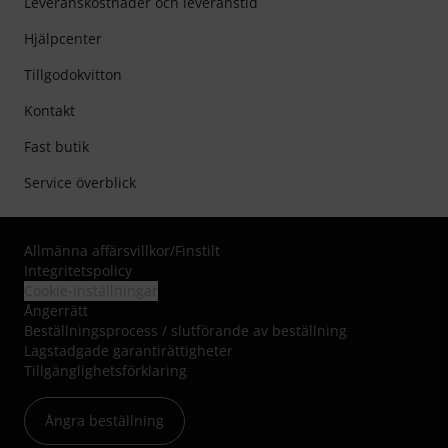
Leveranskostnader och leveranstid
Hjälpcenter
Tillgodokvitton
Kontakt
Fast butik
Service överblick
Allmänna affärsvillkor
/
Finstilt
Integritetspolicy
Cookie-inställningar
Ångerrätt
Beställningsprocess / slutförande av beställning
Lagstadgade garantirättigheter
Tillgänglighetsförklaring
Ångra beställning