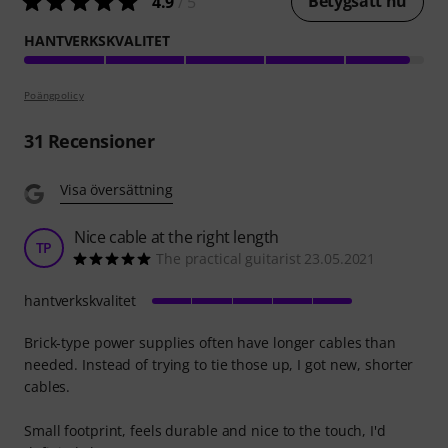
Betygsätt nu
4.9
/ 5
HANTVERKSKVALITET
Poängpolicy
31
Recensioner
Visa översättning
Nice cable at the right length
TP
The practical guitarist 23.05.2021
hantverkskvalitet
Brick-type power supplies often have longer cables than
needed. Instead of trying to tie those up, I got new, shorter
cables.
Small footprint, feels durable and nice to the touch, I'd