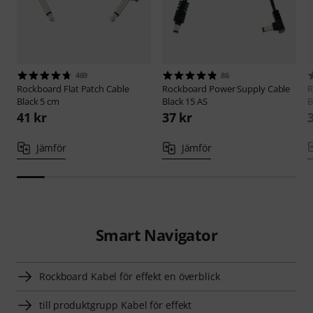
469
86
Rockboard
Flat Patch Cable
Rockboard
Power Supply Cable
R
Black 5 cm
Black 15 AS
B
41 kr
37 kr
Jämför
Jämför
Smart Navigator
Rockboard Kabel för effekt en överblick
till produktgrupp Kabel för effekt