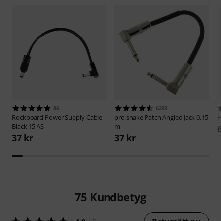
86
6233
Rockboard
Power Supply Cable
pro snake
Patch Angled Jack 0,15
H
Black 15 AS
m
37 kr
37 kr
75
Kundbetyg