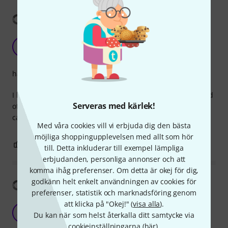
Visa översättning
Very good power cables
M
Mombasaflash 18.11.2018
hantverkskvalitet
I have used these exclusively for a new pedal board instead
Serveras med kärlek!
of those supplied, which were too long. These Rockboard
cables also offer straight or angled plugs. Very useful!
Med våra cookies vill vi erbjuda dig den bästa
möjliga shoppingupplevelsen med allt som hör
0
0
ANMÄL RECENSION
till. Detta inkluderar till exempel lämpliga
erbjudanden, personliga annonser och att
komma ihåg preferenser. Om detta är okej för dig,
godkänn helt enkelt användningen av cookies för
Visa översättning
preferenser, statistik och marknadsföring genom
att klicka på "Okej!" (
visa alla
).
Great quality
G
Du kan när som helst återkalla ditt samtycke via
G-T-R 29.11.2019
cookieinställningarna (
här
).