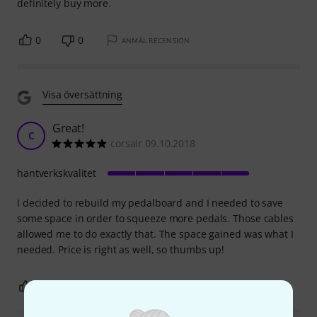
definitely buy more.
0
0
ANMÄL RECENSION
Visa översättning
Great!
C
corsair 09.10.2018
hantverkskvalitet
I decided to rebuild my pedalboard and I needed to save
some space in order to squeeze more pedals. Those cables
allowed me to do exactly that. The space gained was what I
needed. Price is right as well, so thumbs up!
0
0
ANMÄL RECENSION