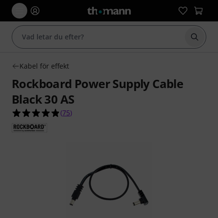
Börja 
Kabel för effekt
Rockboard Power Supply Cable
Black 30 AS
4.9 av 5 stjärnor från 75 kundbetyg
(
75
)