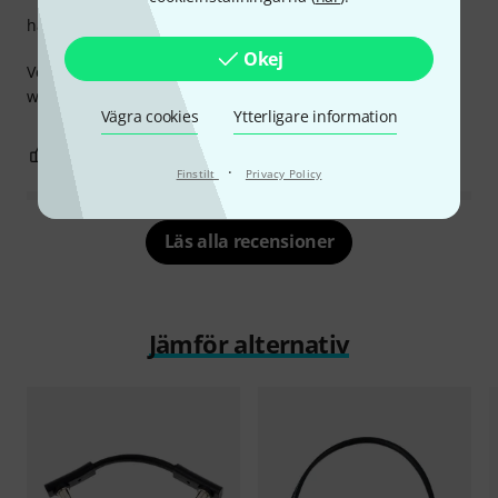
hantverkskvalitet
Okej
Very good quality cable. Love the connections on these
which allow for better pedal placement.
Vägra cookies
Ytterligare information
0
0
ANMÄL RECENSION
·
Finstilt
Privacy Policy
Läs alla recensioner
Jämför alternativ