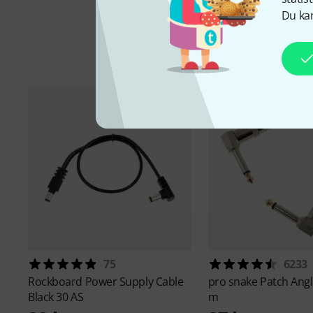
Du kan
Ti
75
6233
Rockboard
Power Supply Cable
pro snake
Patch Angl
Black 30 AS
m