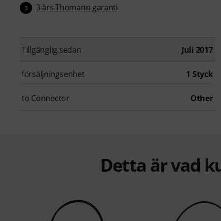
3 års Thomann garanti
3
Tillgänglig sedan
Juli 2017
försäljningsenhet
1 Styck
to Connector
Other
Detta är vad k