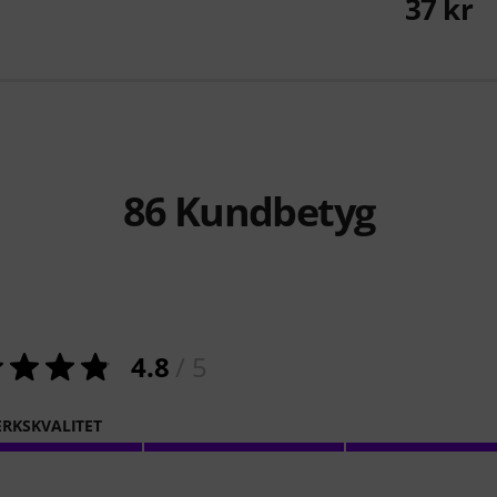
37 kr
86
Kundbetyg
4.8
/ 5
RKSKVALITET