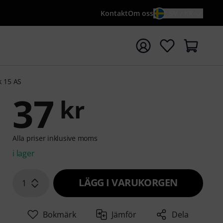
Kontakt
Om oss
SV / KR
a sökningen med söktermen {searchTerm}
k 15 AS
37
kr
Alla priser inklusive moms
i lager
LÄGG I VARUKORGEN
1
Bokmärk
Jämför
Dela