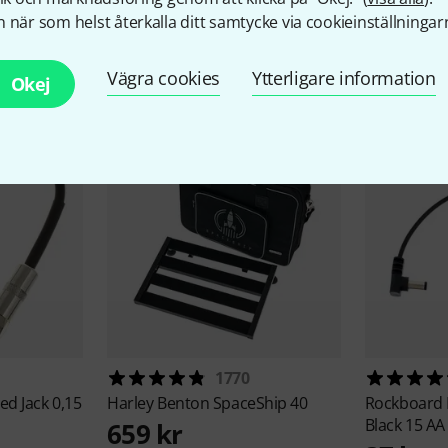
 när som helst återkalla ditt samtycke via cookieinställningar
llbehör & matchande produk
Vägra cookies
Ytterligare information
Okej
1770
ed Jack 0,15
Harley Benton
SpaceShip 40
Rockboard
Black 15 AA
659 kr