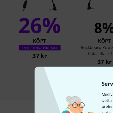
26%
8
KÖPT
KÖPT
Rockboard Powe
EXAKT DENNA PRODUKT
Cable Black 
37 kr
37 kr
Serv
Med vå
Detta 
prefer
statis