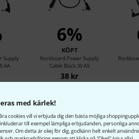
%
6%
KÖPT
r Supply
Rockboard Power Supply
Rockboar
15 AA
Cable Black 30 AS
38 kr
eras med kärlek!
Jämför
ra cookies vill vi erbjuda dig den bästa möjliga shoppingupple
inkluderar till exempel lämpliga erbjudanden, personliga an
enser. Om detta är okej för dig, godkänn helt enkelt användni
tik och marknadsföring genom att klicka på "Okej!" (
visa alla
).