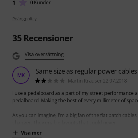
1
0 Kunder
Poängpolicy
35
Recensioner
Visa översättning
Same size as regular power cables
MK
Martin Krauser 22.07.2018
I use a pedalboard as a part of my street performance a
pedalboard. Making the best of every millimeter of space 
As you can imagine, I'm a big fan of the flat patch cabl
changer. They enable layouts that could never
Visa mer