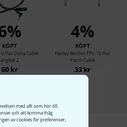
6%
4%
KÖPT
KÖPT
d Flat Daisy Cable
Harley Benton FPC-10 Flat
angled 2
Patch Cable
60 kr
33 kr
velsen med allt som hör till.
nonser och att komma ihåg
ngen av cookies för preferenser,