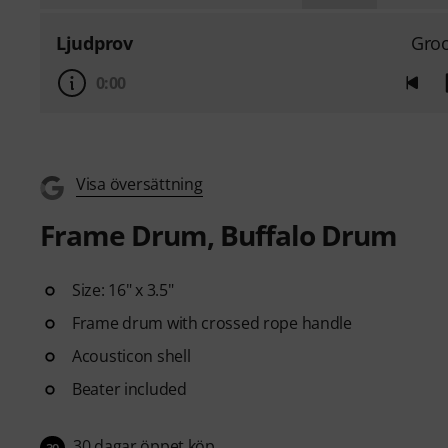
Ljudprov
Gro
0:00
Visa översättning
Frame Drum, Buffalo Drum
Size: 16" x 3.5"
Frame drum with crossed rope handle
Acousticon shell
Beater included
30 dagar öppet köp
30