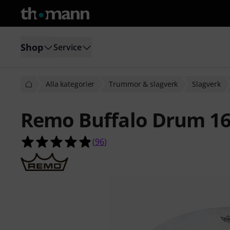
Shop
Service
Alla kategorier
Trummor & slagverk
Slagverk
Remo Buffalo Drum 16
4.9 av 5 stjärnor från 96 kundbetyg
(
96
)