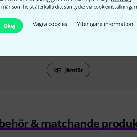
%
9%
 när som helst återkalla ditt samtycke via cookieinställningar
KÖPT
Vägra cookies
Ytterligare information
Okej
alo Drum
Remo Buffalo Drum 22"x3,5"
Thomann
2 199 kr
r
Jämför
llbehör & matchande produk