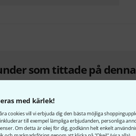
under som tittade på denn
eras med kärlek!
ra cookies vill vi erbjuda dig den bästa möjliga shoppingupple
inkluderar till exempel lämpliga erbjudanden, personliga an
enser. Om detta är okej för dig, godkänn helt enkelt användni
tik och marknadsföring genom att klicka på "Okej!" (
visa alla
).