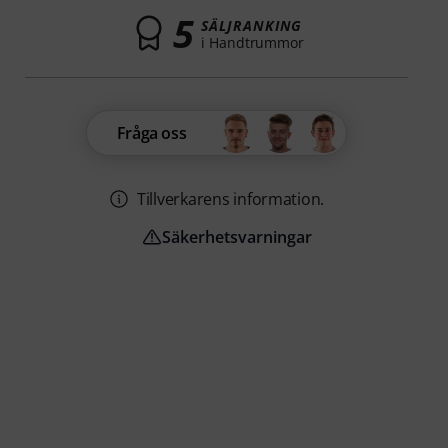
5
SÄLJRANKING
i Handtrummor
Fråga oss
Tillverkarens information.
Säkerhetsvarningar