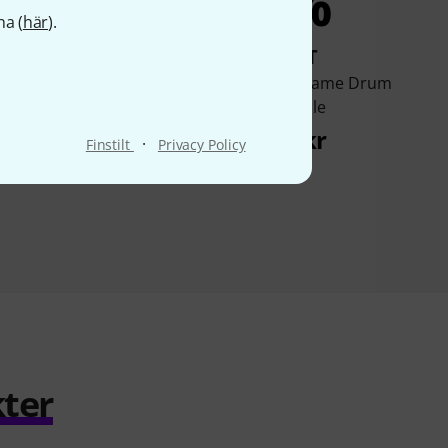
3%
3%
na (
här
).
KÖPT
KÖPT
 22" Frame Drum
Thomann 16" Frame Drum
Tuneable
Tuneable
625 kr
477 kr
·
Finstilt
Privacy Policy
ter