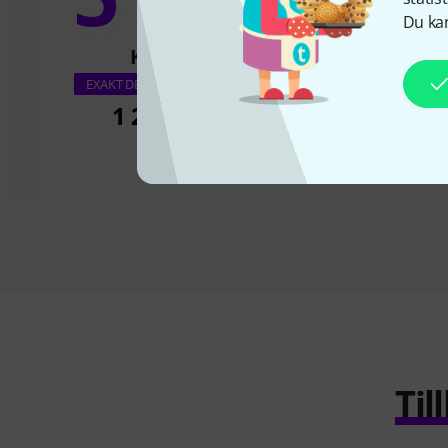
16
Du kan
KÖPT
KÖPT
Remo Bahia Buff
EXAKT DENNA PRODUKT
16"x3,5"
1 259 kr
1 659 k
Ti