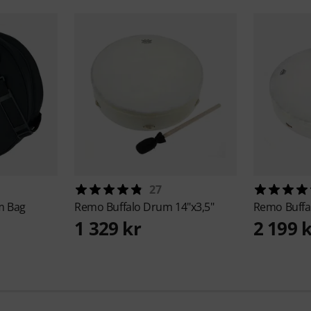
27
m Bag
Remo
Buffalo Drum 14"x3,5"
Remo
Buffa
1 329 kr
2 199 