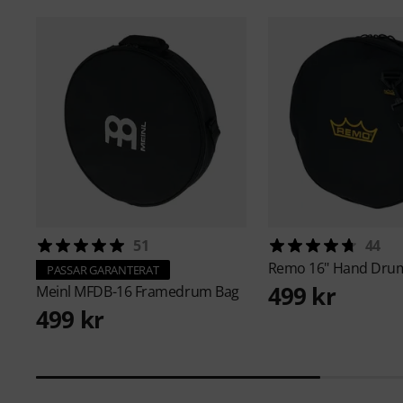
51
44
Remo
16" Hand Dru
PASSAR GARANTERAT
499 kr
Meinl
MFDB-16 Framedrum Bag
499 kr