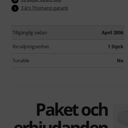
3 års Thomann garanti
3
Tillgänglig sedan
April 2006
försäljningsenhet
1 Styck
Tunable
No
Paket och
erbjudanden