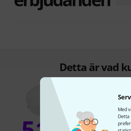
Detta är vad k
Serv
Med vå
51%
Detta 
prefer
statis