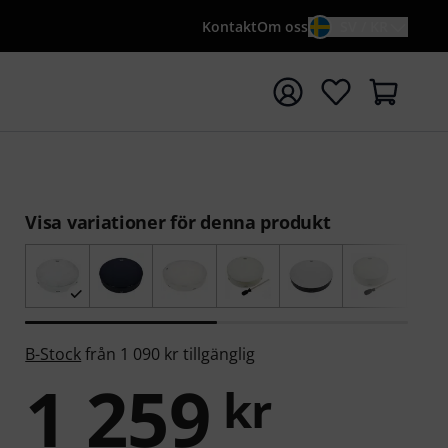
Kontakt
Om oss
SV / KR
a sökningen med söktermen {searchTerm}
Visa variationer för denna produkt
B-Stock
från 1 090 kr tillgänglig
1 259
kr