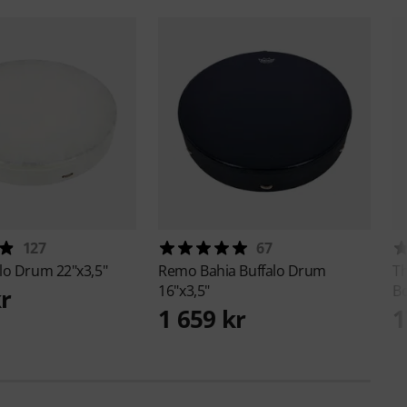
127
67
lo Drum 22"x3,5"
Remo
Bahia Buffalo Drum
T
16"x3,5"
Bo
kr
1 659 kr
1