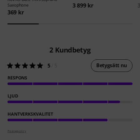
3 899 kr
Saxophone
369 kr
2
Kundbetyg
Betygsätt nu
5
/ 5
RESPONS
LJUD
HANTVERKSKVALITET
Poängpolicy