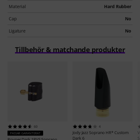
Material
Hard Rubber
Cap
No
Ligature
No
Tillbehör & matchande produkter
60
4
Jody Jazz
Soprano HR* Custom
V
PASSAR GARANTERAT
Dark 6
S
Rovner
Dark 1RVS Soprano