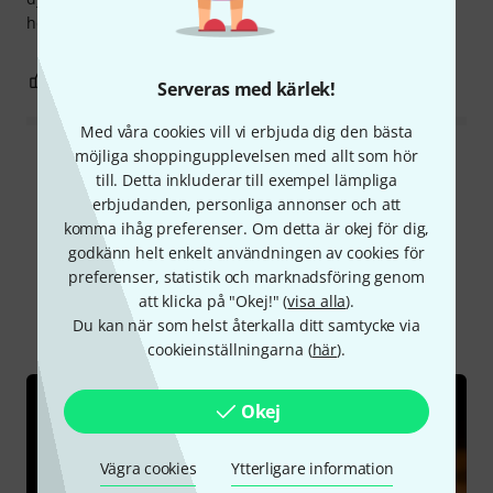
hela registret.
7
0
ANMÄL RECENSION
Serveras med kärlek!
Med våra cookies vill vi erbjuda dig den bästa
möjliga shoppingupplevelsen med allt som hör
Läs alla recensioner
till. Detta inkluderar till exempel lämpliga
erbjudanden, personliga annonser och att
komma ihåg preferenser. Om detta är okej för dig,
godkänn helt enkelt användningen av cookies för
Visste du?
preferenser, statistik och marknadsföring genom
att klicka på "Okej!" (
visa alla
).
Alla
Onlineguide
Du kan när som helst återkalla ditt samtycke via
cookieinställningarna (
här
).
Okej
Vägra cookies
Ytterligare information