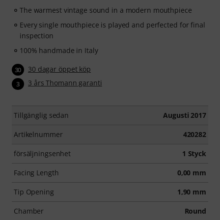
The warmest vintage sound in a modern mouthpiece
Every single mouthpiece is played and perfected for final
inspection
100% handmade in Italy
30 dagar öppet köp
30
3 års Thomann garanti
3
Tillgänglig sedan
Augusti 2017
Artikelnummer
420282
försäljningsenhet
1 Styck
Facing Length
0,00 mm
Tip Opening
1,90 mm
Chamber
Round