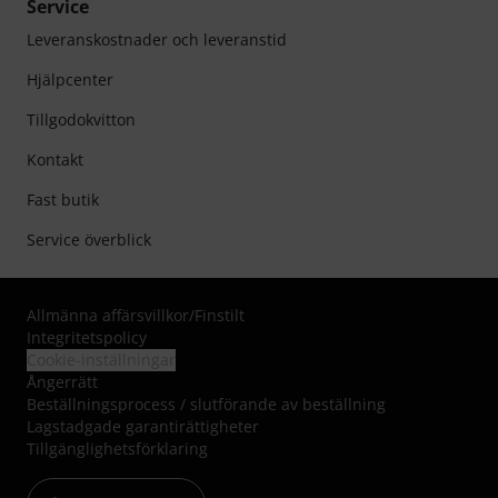
Service
Leveranskostnader och leveranstid
Hjälpcenter
Tillgodokvitton
Kontakt
Fast butik
Service överblick
Allmänna affärsvillkor
/
Finstilt
Integritetspolicy
Cookie-inställningar
Ångerrätt
Beställningsprocess / slutförande av beställning
Lagstadgade garantirättigheter
Tillgänglighetsförklaring