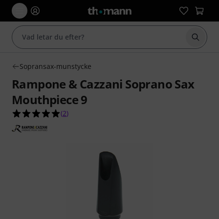
Börja 
Sopransax-munstycke
Rampone & Cazzani Soprano Sax
Mouthpiece 9
5.0 av 5 stjärnor från 2 kundbetyg
(
2
)