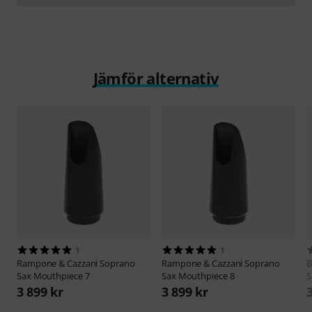
Jämför alternativ
1
1
Rampone & Cazzani
Soprano
Rampone & Cazzani
Soprano
B
Sax Mouthpiece 7
Sax Mouthpiece 8
S
3 899 kr
3 899 kr