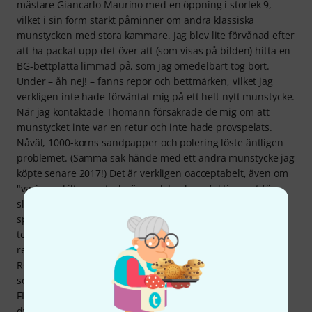
mästare Giancarlo Maurino med en öppning i storlek 9,
vilket i sin form starkt påminner om andra klassiska
munstycken med stora kammare. Jag blev lite förvånad efter
att ha packat upp det över att (som visas på bilden) hitta en
BG-bettplatta limmad på, som jag omedelbart tog bort.
Under – åh nej! – fanns repor och bettmärken, vilket jag
verkligen inte hade förväntat mig på ett helt nytt munstycke.
När jag kontaktade Thomann försäkrade de mig om att
munstycket inte var en retur och inte hade provspelats.
Nåväl, 1000-korns sandpapper och polering löste äntligen
problemet. (Samma sak hände med ett andra munstycke jag
köpte senare 2017!) Det är verkligen oacceptabelt, även om
"varje enskilt munstycke är spelat och perfektionerat för
slutinspektion". För säkerhets skull kontrollerade jag
spetsöppningarna med mätare etc.: allt var helt inom
toleransgränserna. Men viktigast av allt: vad gäller ljud,
respons, intonation, såväl som material och design är
RCGM-munstyckena de bästa jag hittills hittat för min
sopransaxofon för jazzbruk! Jag spelar 3,5" rörblad med en
FL-ligatur och tycker att ljudet är mycket rikt och fylligt,
dynamiken är enorm och responsen är mycket direkt över