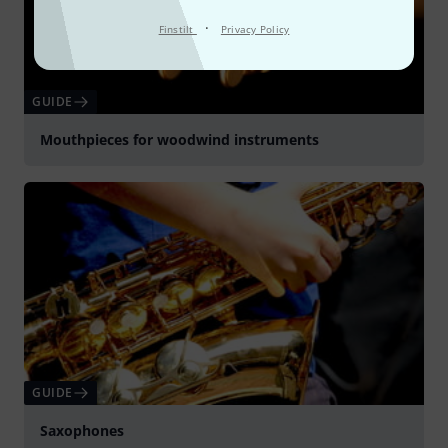
·
Finstilt
Privacy Policy
GUIDE
Mouthpieces for woodwind instruments
GUIDE
Saxophones