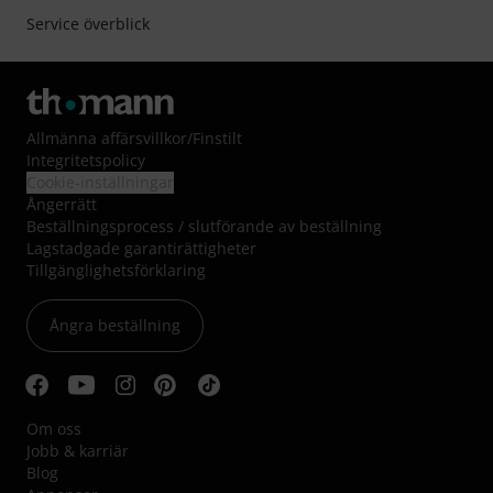
Service överblick
Allmänna affärsvillkor
/
Finstilt
Integritetspolicy
Cookie-inställningar
Ångerrätt
Beställningsprocess / slutförande av beställning
Lagstadgade garantirättigheter
Tillgänglighetsförklaring
Ångra beställning
Om oss
Jobb & karriär
Blog