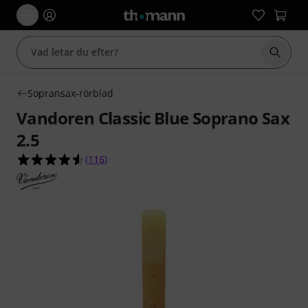
Börja 
Sopransax-rörblad
Vandoren Classic Blue Soprano Sax
2.5
4.5 av 5 stjärnor från 116 kundbetyg
(
116
)