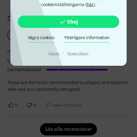
cookieinställningarna (
här
).
Visa översättning
Okej
Superb Reeds
S
Vägra cookies
Ytterligare information
Stephen422 28.06.2013
respons
·
Finstilt
Privacy Policy
ljud
hantverkskvalitet
These are the reeds recommended by players and teachers
alike and are consistently very good.
0
0
ANMÄL RECENSION
Läs alla recensioner