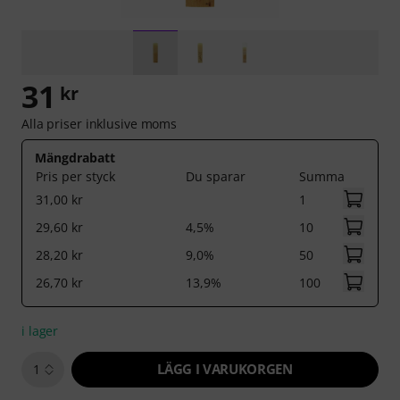
31
kr
Alla priser inklusive moms
Mängdrabatt
Pris per styck
Du sparar
Summa
31,00 kr
1
29,60 kr
4,5%
10
28,20 kr
9,0%
50
26,70 kr
13,9%
100
i lager
LÄGG I VARUKORGEN
1