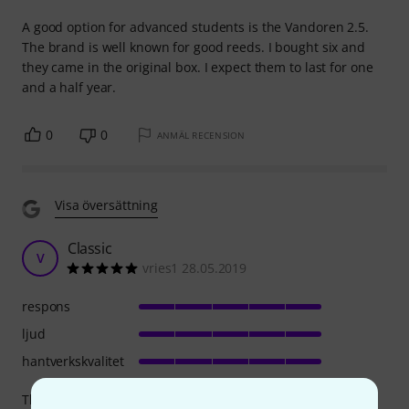
A good option for advanced students is the Vandoren 2.5.
The brand is well known for good reeds. I bought six and
they came in the original box. I expect them to last for one
and a half year.
0
0
ANMÄL RECENSION
Visa översättning
Classic
V
vries1 28.05.2019
respons
ljud
hantverkskvalitet
This reed is a real classic, nothing to add.