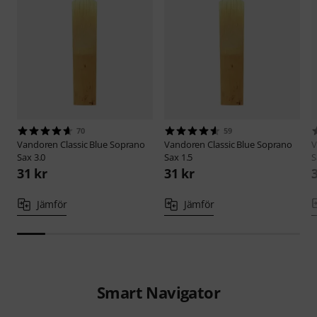
70
59
Vandoren
Classic Blue Soprano
Vandoren
Classic Blue Soprano
V
Sax 3.0
Sax 1.5
S
31 kr
31 kr
Jämför
Jämför
Smart Navigator