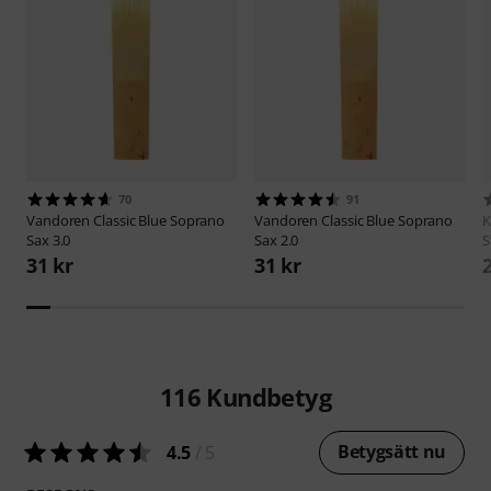
70
91
Vandoren
Classic Blue Soprano
Vandoren
Classic Blue Soprano
Sax 3.0
Sax 2.0
S
31 kr
31 kr
116
Kundbetyg
Betygsätt nu
4.5
/ 5