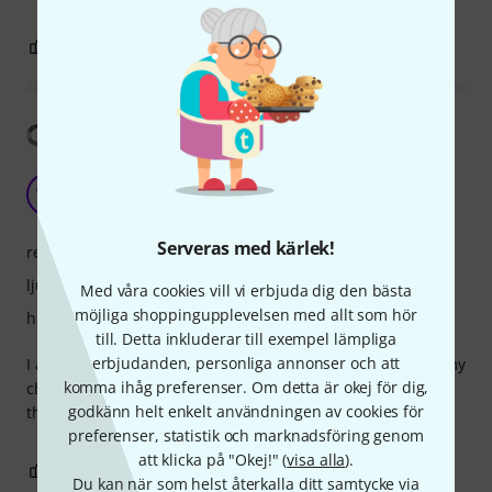
0
0
ANMÄL RECENSION
Visa översättning
Really great
VM
Vojislav M 22.07.2025
Serveras med kärlek!
respons
ljud
Med våra cookies vill vi erbjuda dig den bästa
möjliga shoppingupplevelsen med allt som hör
hantverkskvalitet
till. Detta inkluderar till exempel lämpliga
erbjudanden, personliga annonser och att
I almost always used Vandoren reeds, and these are also my
komma ihåg preferenser. Om detta är okej för dig,
choice for the lovely soprano. I am sightly unsatisfied with
godkänn helt enkelt användningen av cookies för
the response, but the quality and sound are perfect.
preferenser, statistik och marknadsföring genom
att klicka på "Okej!" (
visa alla
).
0
0
ANMÄL RECENSION
Du kan när som helst återkalla ditt samtycke via