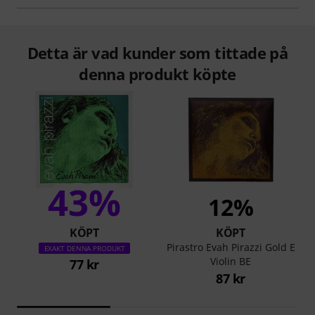
Detta är vad kunder som tittade på
denna produkt köpte
43%
12%
KÖPT
KÖPT
Pirastro Evah Pirazzi Gold E
EXAKT DENNA PRODUKT
Violin BE
77 kr
87 kr