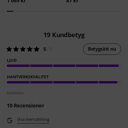
1 069 kr
87 kr
19
Kundbetyg
Betygsätt nu
5
/ 5
LJUD
HANTVERKSKVALITET
Poängpolicy
10
Recensioner
Visa översättning