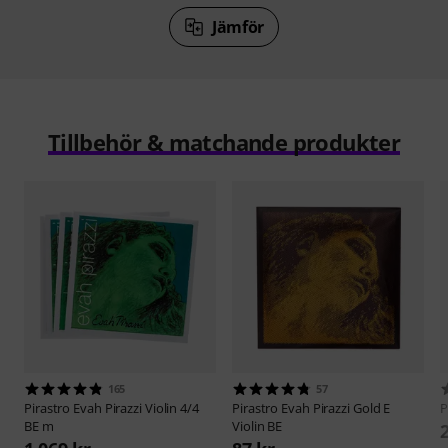
Jämför
Tillbehör & matchande produkter
165
57
Pirastro
Evah Pirazzi Violin 4/4
Pirastro
Evah Pirazzi Gold E
P
BE m
Violin BE