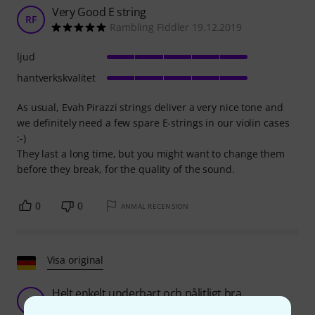
Very Good E string
RF
Rambling Fiddler 19.12.2019
ljud
hantverkskvalitet
As usual, Evah Pirazzi strings deliver a very nice tone and
we definitely need a few spare E-strings in our violin cases
:-)
They last a long time, but you might want to change them
before they break, for the quality of the sound.
0
0
ANMÄL RECENSION
Visa original
Helt enkelt underbart och pålitligt bra
V
VanessaViolin 24.07.2018