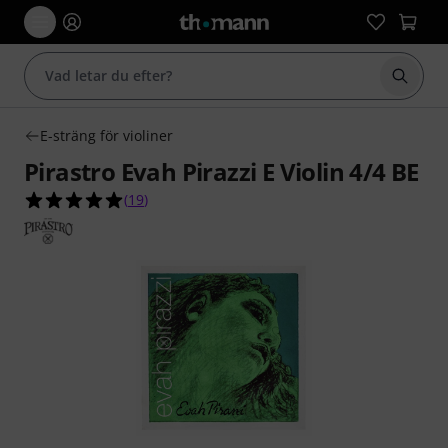
Börja 
E-sträng för violiner
Pirastro Evah Pirazzi E Violin 4/4 BE
5.0 av 5 stjärnor från 19 kundbetyg
(
19
)