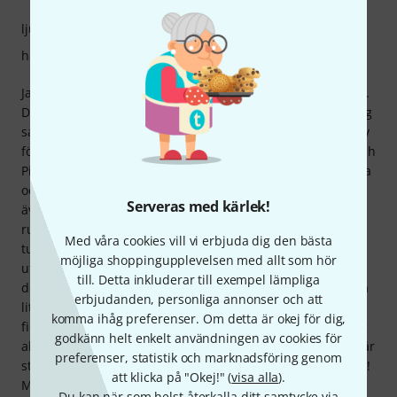
ljud
hantverkskvalitet
Jag har använt Evah Pirazzi-strängar på min fiol i många år.
De ger mitt instrument ett varmt men ändå briljant ljud. Jag
satte nyligen en E-sträng på en mindre perfekt fiol och blev
förvånad över hur underbart det lät. Jag föredrar också Evah
Pirazzi-strängar eftersom de håller sin stämning väldigt bra
och sällan blir ostämda. Stämningen förblir ganska stabil
Serveras med kärlek!
även i fuktigt, varmt eller ovanligt väder, eller i
rumstemperatur. Detta är otroligt användbart när man
Med våra cookies vill vi erbjuda dig den bästa
turnerar, reser eller under festivalsäsongen. De erbjuder
möjliga shoppingupplevelsen med allt som hör
utmärkt valuta för pengarna. Jag rekommenderar också
till. Detta inkluderar till exempel lämpliga
dessa strängar till mina elever om de är villiga att investera
erbjudanden, personliga annonser och att
lite mer i sina strängar och/eller vill förbättra ljudet på sin
komma ihåg preferenser. Om detta är okej för dig,
fiol. Du kommer alltid att belönas med ett unikt ljud (ett jag
godkänn helt enkelt användningen av cookies för
aldrig har kunnat uppnå med dyrare strängar). Dessutom är
preferenser, statistik och marknadsföring genom
strängarna en fröjd att spela på. Och de är väldigt hållbara!
att klicka på "Okej!" (
visa alla
).
Mina E-strängar brukade gå sönder ofta. Evah Pirazzi-
Du kan när som helst återkalla ditt samtycke via