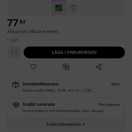
77
kr
Alla priser inklusive moms
i lager
LÄGG I VARUKORGEN
1
Standardleverans
69 kr
Väntas mellan
Mån., 10.08.
och
Tis., 11.08.
.
Snabb Leverans
Pris i kassan
Leveransdatum och fraktkostnader visas i kassan.
Fraktinformation