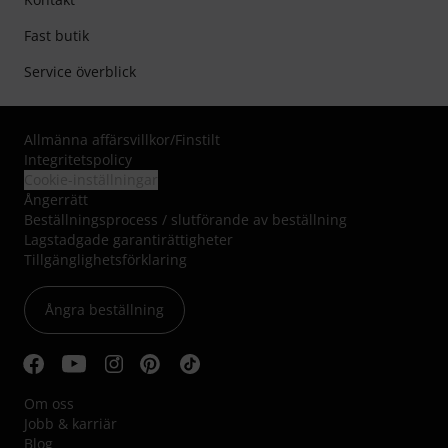
Fast butik
Service överblick
Allmänna affärsvillkor
/
Finstilt
Integritetspolicy
Cookie-inställningar
Ångerrätt
Beställningsprocess / slutförande av beställning
Lagstadgade garantirättigheter
Tillgänglighetsförklaring
Ångra beställning
Om oss
Jobb & karriär
Blog