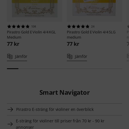
104
24
Pirastro
Gold E Violin 4/4 KGL
Pirastro
Gold E Violin 4/4 SLG
P
Medium
medium
77 kr
77 kr
Jämför
Jämför
Smart Navigator
Pirastro E-sträng för violiner en överblick
E-sträng för violiner till priser från 70 kr - 90 kr
annonser