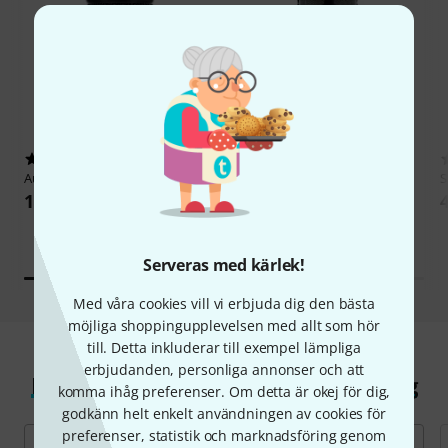
187
580
Audix
D4
Audix
D6
S
1 899 kr
2 069 kr
Serveras med kärlek!
Med våra cookies vill vi erbjuda dig den bästa
möjliga shoppingupplevelsen med allt som hör
till. Detta inkluderar till exempel lämpliga
erbjudanden, personliga annonser och att
Hitta Mikrofoner för ampupptagning
komma ihåg preferenser. Om detta är okej för dig,
godkänn helt enkelt användningen av cookies för
preferenser, statistik och marknadsföring genom