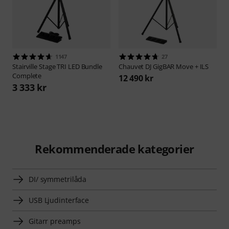
1147
27
Stairville
Stage TRI LED Bundle
Chauvet DJ
GigBAR Move + ILS
Complete
12 490 kr
3 333 kr
Rekommenderade kategorier
DI/ symmetrilåda
USB Ljudinterface
Gitarr preamps