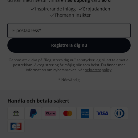
du kan med lite tur vinna en
50 kupong
värd
50 €
!
Inspirerande inlägg
Erbjudanden
Thomann Insikter
E-postadress
*
Registrera dig nu
Genom att klicka på "Registrera dig nu" samtycker jag till att ta emot e-
postreklam. Avregistrering är möjlig när som helst. Du finner mer
information om nyhetsbrevet i vår
sekretesspolicy
.
* Nödvändig
Handla och betala säkert