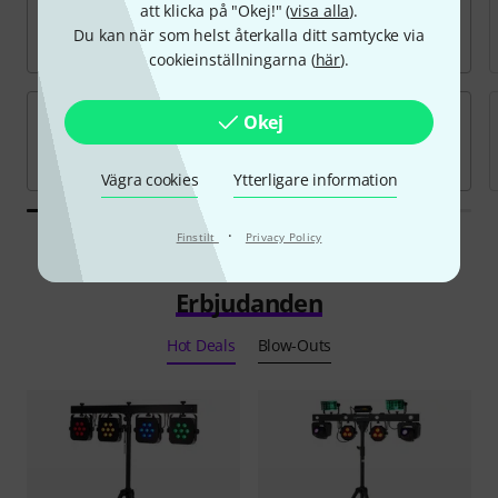
att klicka på "Okej!" (
visa alla
).
Du kan när som helst återkalla ditt samtycke via
cookieinställningarna (
här
).
Okej
Vägra cookies
Ytterligare information
·
Finstilt
Privacy Policy
Erbjudanden
Hot Deals
Blow-Outs