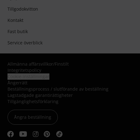
Tillgodokvitton
Kontakt
Fast butik
Service överblick
Allmänna affärsvillkor
/
Finstilt
Integritetspolicy
Cookie-inställningar
Ångerrätt
Beställningsprocess / slutförande av beställning
Lagstadgade garantirättigheter
Tillgänglighetsförklaring
Ångra beställning