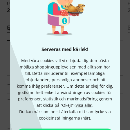
Uo-Chikyu
Fret End Dressing File
Hosco
H-SB-2 Sanding Block
277 kr
255 kr
Jämför
Jämför
Serveras med kärlek!
Med våra cookies vill vi erbjuda dig den bästa
Smart Navigator
möjliga shoppingupplevelsen med allt som hör
till. Detta inkluderar till exempel lämpliga
erbjudanden, personliga annonser och att
Specialverktyg för instrument till priser från 250 kr -
komma ihåg preferenser. Om detta är okej för dig,
350 kr annonser
godkänn helt enkelt användningen av cookies för
preferenser, statistik och marknadsföring genom
till produktgrupp Specialverktyg för instrument
att klicka på "Okej!" (
visa alla
).
till produktgrupp Tillbehör för internationella
Du kan när som helst återkalla ditt samtycke via
instrument
cookieinställningarna (
här
).
till produktgrupp Folkloreinstrument