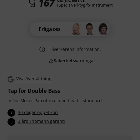
167
SÄLJRANKING
i Specialverktyg för instrument
Fråga oss
Tillverkarens information.
Säkerhetsvarningar
Visa översättning
Tap for Double Bass
For Moser Patent machine heads, standard
30 dagar öppet köp
30
3 års Thomann garanti
3