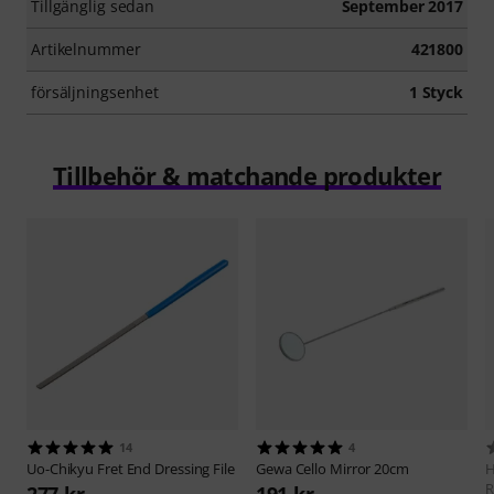
Tillgänglig sedan
September 2017
Artikelnummer
421800
försäljningsenhet
1 Styck
Tillbehör & matchande produkter
14
4
Uo-Chikyu
Fret End Dressing File
Gewa
Cello Mirror 20cm
H
R
277 kr
191 kr