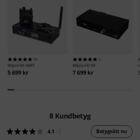
69
3
Mipro
MI-58RT
Mipro
AD-58
M
5 699 kr
7 699 kr
8
Kundbetyg
Betygsätt nu
4.1
/ 5