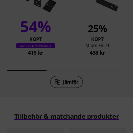
54%
25%
KÖPT
KÖPT
Mipro FB-71
EXAKT DENNA PRODUKT
415 kr
438 kr
Jämför
Tillbehör & matchande produkter