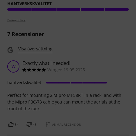
HANTVERKSKVALITET
Poängpolicy
7
Recensioner
Visa översättning
Exactly what I needed!
W
Wingee 19.05.2025
hantverkskvalitet
Perfect for mounting 2 Mipro MI-58RT in a rack, and with
the Mipro FBC-73 cable you can mount the aerials at the
front of the rack
0
0
ANMÄL RECENSION