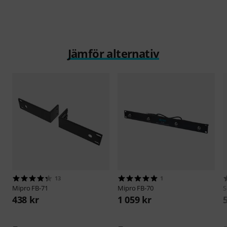
Jämför alternativ
13
1
Mipro
FB-71
Mipro
FB-70
S
438 kr
1 059 kr