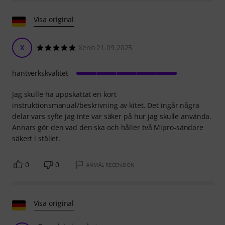
Visa original
X
Xeno 21.09.2025
hantverkskvalitet
Jag skulle ha uppskattat en kort
instruktionsmanual/beskrivning av kitet. Det ingår några
delar vars syfte jag inte var säker på hur jag skulle använda.
Annars gör den vad den ska och håller två Mipro-sändare
säkert i stället.
0
0
ANMÄL RECENSION
Visa original