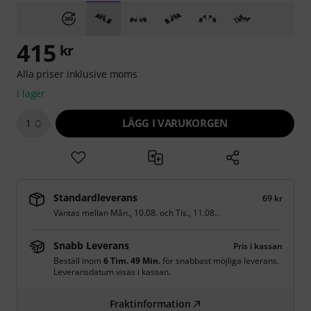
415
kr
Alla priser inklusive moms
i lager
LÄGG I VARUKORGEN
1
Standardleverans
69 kr
Väntas mellan
Mån., 10.08.
och
Tis., 11.08.
.
Snabb Leverans
Pris i kassan
Beställ inom
6 Tim. 49 Min.
för snabbast möjliga leverans.
Leveransdatum visas i kassan.
Fraktinformation