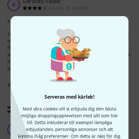
Ger plats i racket
A
Amaros 25.12.2024
hantverkskvalitet
19-tums installationssetet placerar två Mipro 9,5-tums IEM-
enheter i racket – bredvid varandra på ett U. Antennerna
flyttas framåt, förutsatt att du köper lämpligt
antennkonverteringskit. Stjärnavdraget beror på det ganska
höga priset. Tyvärr tjänar även andra tillverkare mycket
pengar på sådana tillbehör.
0
0
ANMÄL RECENSION
Serveras med kärlek!
Visa original
Med våra cookies vill vi erbjuda dig den bästa
möjliga shoppingupplevelsen med allt som hör
Bra lösning för Mipro-mottagare, men inte för
till. Detta inkluderar till exempel lämpliga
äldre modeller
erbjudanden, personliga annonser och att
D
komma ihåg preferenser. Om detta är okej för dig,
DJ-BB 04.04.2025