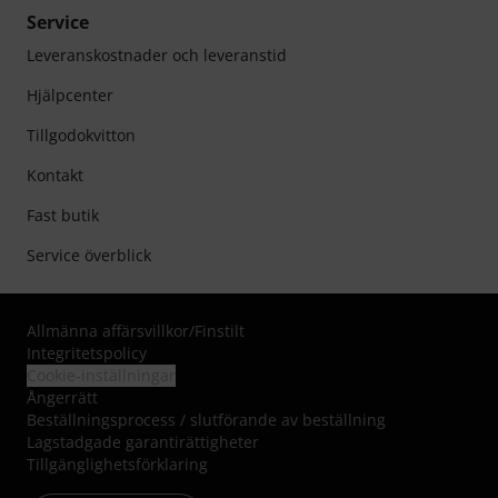
Service
Leveranskostnader och leveranstid
Hjälpcenter
Tillgodokvitton
Kontakt
Fast butik
Service överblick
Allmänna affärsvillkor
/
Finstilt
Integritetspolicy
Cookie-inställningar
Ångerrätt
Beställningsprocess / slutförande av beställning
Lagstadgade garantirättigheter
Tillgänglighetsförklaring