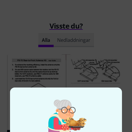
Visste du?
Alla
Nedladdningar