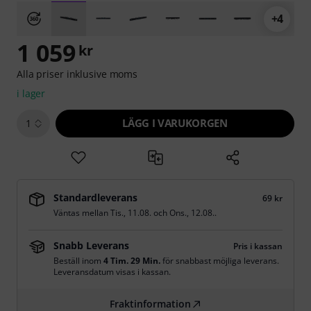
+4
1 059
kr
Alla priser inklusive moms
i lager
LÄGG I VARUKORGEN
1
Standardleverans
69 kr
Väntas mellan
Tis., 11.08.
och
Ons., 12.08.
.
Snabb Leverans
Pris i kassan
Beställ inom
4 Tim. 29 Min.
för snabbast möjliga leverans.
Leveransdatum visas i kassan.
Fraktinformation