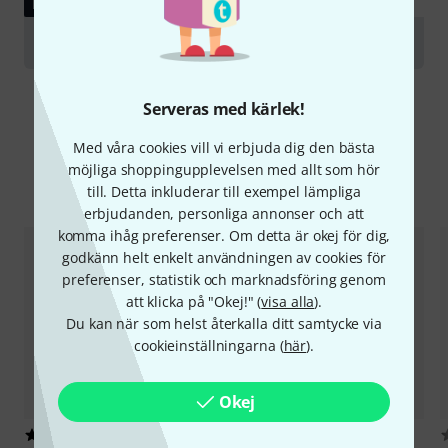
LADDA NED
User manual
Serveras med kärlek!
Med våra cookies vill vi erbjuda dig den bästa
möjliga shoppingupplevelsen med allt som hör
Jämför alternativ
till. Detta inkluderar till exempel lämpliga
erbjudanden, personliga annonser och att
komma ihåg preferenser. Om detta är okej för dig,
godkänn helt enkelt användningen av cookies för
preferenser, statistik och marknadsföring genom
att klicka på "Okej!" (
visa alla
).
Du kan när som helst återkalla ditt samtycke via
cookieinställningarna (
här
).
Okej
13
8