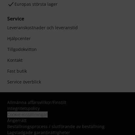
Europas största lager
Service
Leveranskostnader och leveranstid
Hjälpcenter
Tillgodokvitton
Kontakt
Fast butik
Service överblick
Allmänna affärsvillkor
/
Finstilt
Integritetspolicy
Cookie-inställningar
Ångerrätt
Beställningsprocess / slutförande av beställning
Lagstadgade garantirättigheter