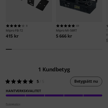
8
69
Mipro
FB-72
Mipro
MI-58RT
R
415 kr
5 666 kr
1
Kundbetyg
Betygsätt nu
5
/ 5
HANTVERKSKVALITET
Poängpolicy