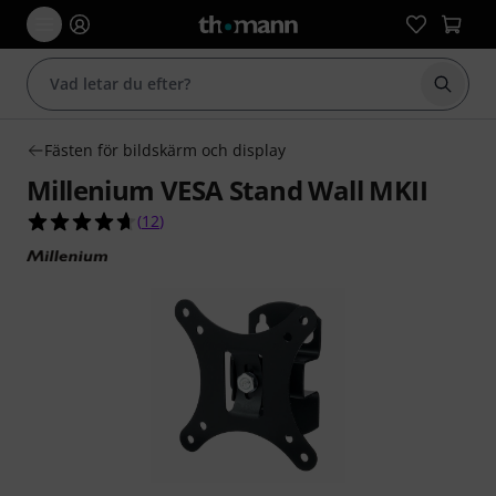
Börja 
Fästen för bildskärm och display
Millenium VESA Stand Wall MKII
4.7 av 5 stjärnor från 12 kundbetyg
(
12
)