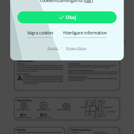
cookieinställningarna (
här
).
Visste du?
Okej
Alla
Nedladdningar
Vägra cookies
Ytterligare information
·
Finstilt
Privacy Policy