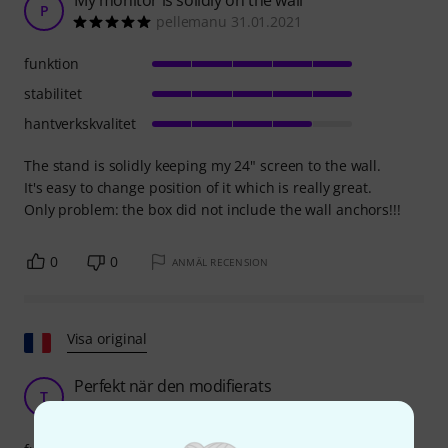
P
pellemanu 31.01.2021
funktion
stabilitet
hantverkskvalitet
The stand is solidly keeping my 24" screen to the wall.
It's easy to change position of it which is really great.
Only problem: the box did not include the wall anchors!!!
0
0
ANMÄL RECENSION
Visa original
Perfekt när den modifierats
T
THSD 25.11.2024