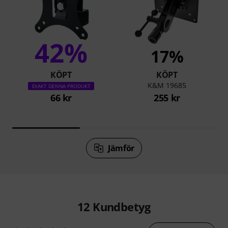
42%
17%
KÖPT
KÖPT
K&M 19685
EXAKT DENNA PRODUKT
66 kr
255 kr
Jämför
12
Kundbetyg