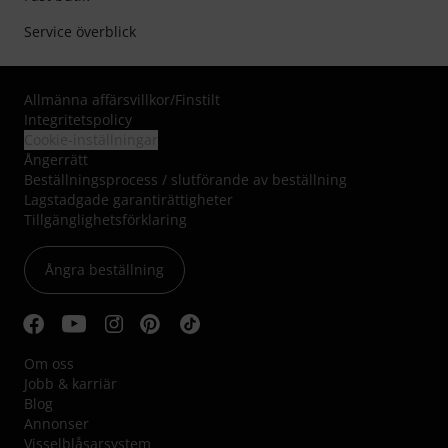
Service överblick
Allmänna affärsvillkor
/
Finstilt
Integritetspolicy
Cookie-inställningar
Ångerrätt
Beställningsprocess / slutförande av beställning
Lagstadgade garantirättigheter
Tillgänglighetsförklaring
Ångra beställning
Om oss
Jobb & karriär
Blog
Annonser
Visselblåsarsystem