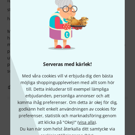
funktion
stabilitet
hantverkskvalitet
Målet var att kunna montera en 32" svängbar skärm på ett
högtalarstativ. Jag tog helt enkelt isär delen, breddade
mitten av vinkeljusteringssliden för att passera hängbulten
på en halvkopplare 32-35mm (som är M10 istället för den
ursprungliga M8) allt fungerar mycket bra, för mindre
Serveras med kärlek!
pengar och mer modulärt än någon annan VESA-adapter
som ska göra samma sak
Med våra cookies vill vi erbjuda dig den bästa
möjliga shoppingupplevelsen med allt som hör
0
0
ANMÄL RECENSION
till. Detta inkluderar till exempel lämpliga
erbjudanden, personliga annonser och att
komma ihåg preferenser. Om detta är okej för dig,
godkänn helt enkelt användningen av cookies för
Läs alla recensioner
preferenser, statistik och marknadsföring genom
att klicka på "Okej!" (
visa alla
).
Du kan när som helst återkalla ditt samtycke via