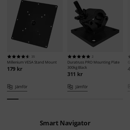
35
2
Millenium
VESA Stand Mount
Duratruss
PRO Mounting Plate
G
300kg Black
179 kr
311 kr
Jämför
Jämför
Smart Navigator