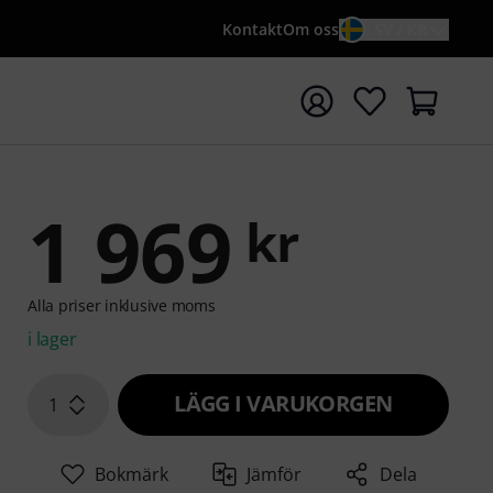
Kontakt
Om oss
SV / KR
a sökningen med söktermen {searchTerm}
1 969
kr
Alla priser inklusive moms
i lager
LÄGG I VARUKORGEN
1
Bokmärk
Jämför
Dela