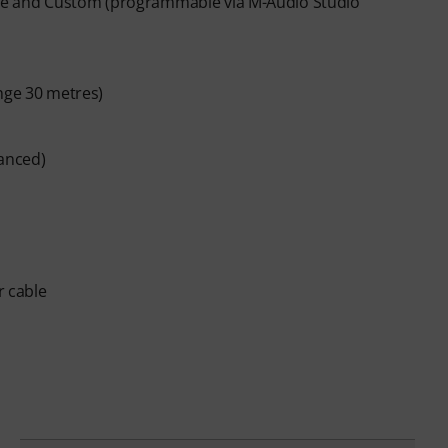
Hype and Custom (programmable via M-Audio Studio
nge 30 metres)
lanced)
r cable