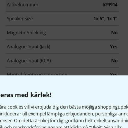
Artikelnummer
629914
Speaker size
1x 5", 1x 1"
Magnetic Shielding
No
Analogue Input (Jack)
Yes
Analogue Input (RCA)
No
Manual frequency correction
Yes
eras med kärlek!
ra cookies vill vi erbjuda dig den bästa möjliga shoppingupple
inkluderar till exempel lämpliga erbjudanden, personliga an
enser. Om detta är okej för dig, godkänn helt enkelt användni
under som tittade på denn
tik och marknadsföring genom att klicka på "Okej!" (
visa alla
).