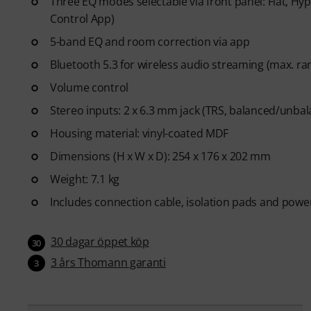
Three EQ modes selectable via front panel: Flat, 
Control App)
5-band EQ and room correction via app
Bluetooth 5.3 for wireless audio streaming (max. ra
Volume control
Stereo inputs: 2 x 6.3 mm jack (TRS, balanced/unba
Housing material: vinyl-coated MDF
Dimensions (H x W x D): 254 x 176 x 202 mm
Weight: 7.1 kg
Includes connection cable, isolation pads and powe
30 dagar öppet köp
30
3 års Thomann garanti
3