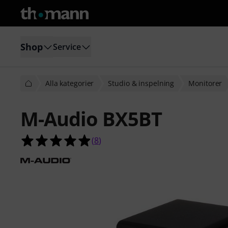
Shop
Service
Alla kategorier
Studio & inspelning
Monitorer
M-Audio BX5BT
4.9 av 5 stjärnor från 8 kundbetyg
(
8
)