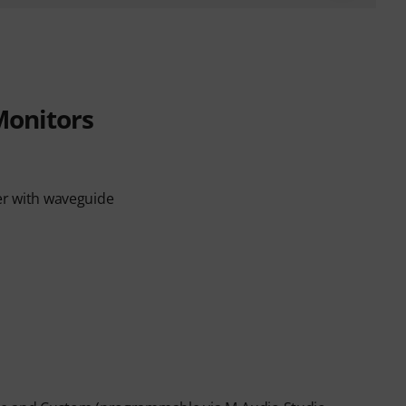
Monitors
er with waveguide