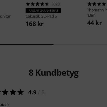
3020
Thomann
P
PASSAR GARANTERAT
1,8m
onitor
t.akustik
ISO-Pad 5
44 kr
168 kr
8
Kundbetyg
4.9
/ 5
ONER