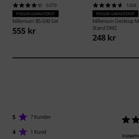
6479
1404
PASSAR GARANTERAT
PASSAR GARANTERAT
Millenium
BS-500 Set
Millenium
Desktop M
Stand DM2
555 kr
248 kr
5
7 Kunder
4
1 Kund
FUNKTI