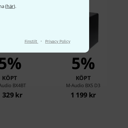
na (
här
).
·
Finstilt
Privacy Policy
5%
5%
KÖPT
KÖPT
Audio BX4BT
M-Audio BX5 D3
1 329 kr
1 199 kr