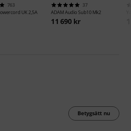
763
37
owercord UK 2,5A
ADAM Audio
Sub10 Mk2
Y
1
11 690 kr
Betygsätt nu