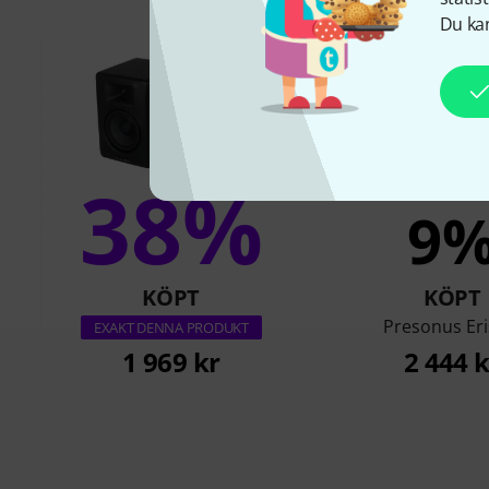
Du kan
38%
9
KÖPT
KÖPT
Presonus Eri
EXAKT DENNA PRODUKT
1 969 kr
2 444 k