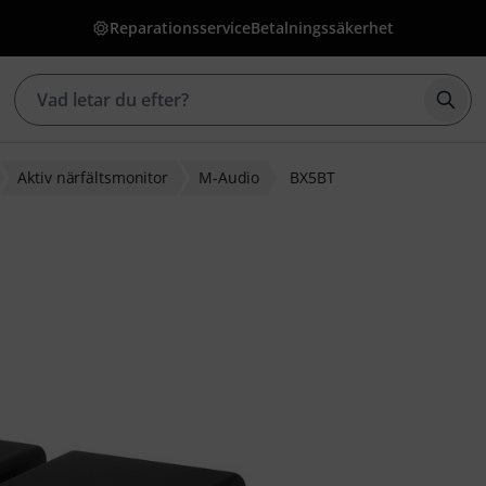
Reparationsservice
Betalningssäkerhet
Börj
Aktiv närfältsmonitor
M-Audio
BX5BT