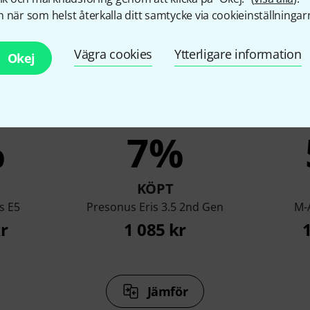
 när som helst återkalla ditt samtycke via cookieinställningar
Vägra cookies
Ytterligare information
Okej
%
7%
KÖPT
s E5
Presonus Eris 3.5 2nd Gen
M-
r
1 085 kr
Jämför