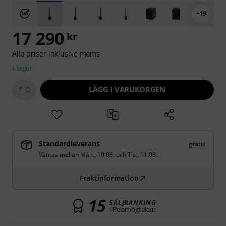
+19
17 290
kr
Alla priser inklusive moms
i lager
LÄGG I VARUKORGEN
1
Standardleverans
gratis
Väntas mellan
Mån., 10.08.
och
Tis., 11.08.
.
Fraktinformation
15
SÄLJRANKING
i Pelarhögtalare