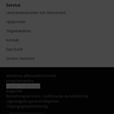
Service
Leveranskostnader och leveranstid
Hjälpcenter
Tillgodokvitton
Kontakt
Fast butik
Service överblick
Allmänna affärsvillkor
/
Finstilt
Integritetspolicy
Cookie-inställningar
Ångerrätt
Beställningsprocess / slutförande av beställning
Lagstadgade garantirättigheter
Tillgänglighetsförklaring