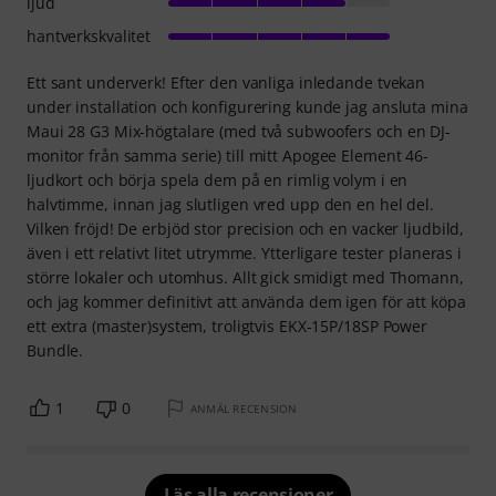
ljud
hantverkskvalitet
Ett sant underverk! Efter den vanliga inledande tvekan
under installation och konfigurering kunde jag ansluta mina
Maui 28 G3 Mix-högtalare (med två subwoofers och en DJ-
monitor från samma serie) till mitt Apogee Element 46-
ljudkort och börja spela dem på en rimlig volym i en
halvtimme, innan jag slutligen vred upp den en hel del.
Vilken fröjd! De erbjöd stor precision och en vacker ljudbild,
även i ett relativt litet utrymme. Ytterligare tester planeras i
större lokaler och utomhus. Allt gick smidigt med Thomann,
och jag kommer definitivt att använda dem igen för att köpa
ett extra (master)system, troligtvis EKX-15P/18SP Power
Bundle.
1
0
ANMÄL RECENSION
Läs alla recensioner