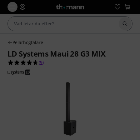
Börja 
Pelarhögtalare
LD Systems Maui 28 G3 MIX
4.7 av 5 stjärnor från 9 kundbetyg
(
9
)