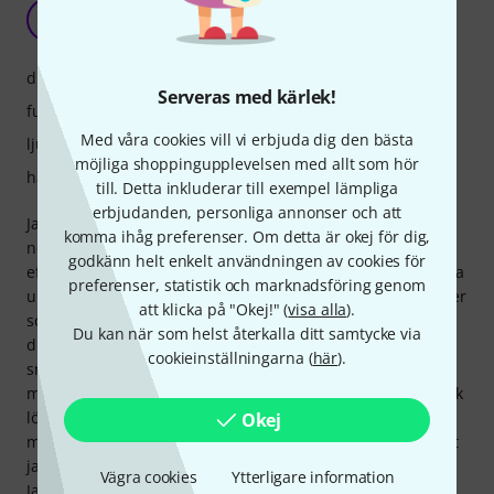
Stor!
K
Klangforscher 21.05.2025
drift
Serveras med kärlek!
funktioner
Med våra cookies vill vi erbjuda dig den bästa
ljud
möjliga shoppingupplevelsen med allt som hör
hantverkskvalitet
till. Detta inkluderar till exempel lämpliga
erbjudanden, personliga annonser och att
Jag äger redan två Maui G3:or (utan mixers) och är väldigt
komma ihåg preferenser. Om detta är okej för dig,
nöjd med dem! MIX-versionen är ett perfekt tillskott,
godkänn helt enkelt användningen av cookies för
eftersom jag ofta hamnar i situationer där jag behöver sätta
preferenser, statistik och marknadsföring genom
upp två system samtidigt. Till exempel kanske jag uppträder
att klicka på "Okej!" (
visa alla
).
som musiker (saxofon) under middagen i rum 1 och sedan
Du kan när som helst återkalla ditt samtycke via
direkt byter till DJ:ande i rum 2. Det finns inget sätt att
cookieinställningarna (
här
).
snabbt byta inställningar, och jag vill inte ställa in en extra
mixer bara för det första setet. Maui G3-Mix är en fantastisk
lösning för just den här typen av situationer. Att styra
Okej
mixern via smartphone är smidigt och pålitligt. Den har allt
jag behöver som solomusiker som spelar bakgrundslåtar.
Vägra cookies
Ytterligare information
Jag kopplar in en trådlös mikrofon för tal... allt fungerar