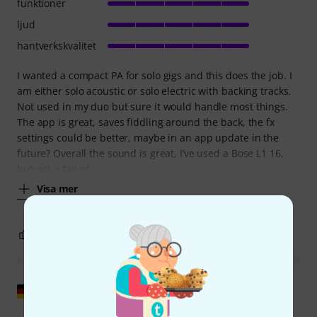
funktioner
ljud
hantverkskvalitet
I wanted a compact PA for solo gigs and this does the job. I
am either solo acoustic or solo electric with backing tracks.
Not used in my duo but sure it would handle most things.
The app is great, saves fiddling around the back, the fx
settings could be better, maybe in an app update in the
future? Overall the sound is great, I’ve used a Bose L1 16,
but not a fan of
Visa mer
2
0
ANMÄL RECENSION
Visa original