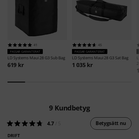
41
45
PASSAR GARANTERAT
PASSAR GARANTERAT
LD Systems
Maui 28 G3 Sub Bag
LD Systems
Maui 28 G3 Sat Bag
L
2
619 kr
1 035 kr
9
Kundbetyg
Betygsätt nu
4.7
/ 5
DRIFT