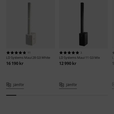
11
3
LD Systems
Maui 28 G3 White
LD Systems
Maui 11 G3 Mix
L
16 190 kr
12 990 kr
1
Jämför
Jämför