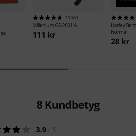
11061
Millenium
GS-2001 A
Harley Ben
Normal
111 kr
iga
28 kr
8
Kundbetyg
3.9
/ 5