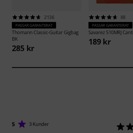
2136
88
PASSAR GARANTERAT
PASSAR GARANTERAT
Thomann
Classic-Guitar Gigbag
Savarez
510MRJ Cant
BK
189 kr
285 kr
5
3 Kunder