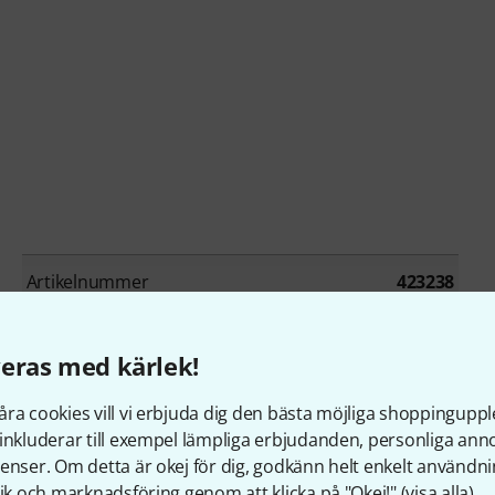
Artikelnummer
423238
Cutaway
No
eras med kärlek!
Back and Sides
Mahogany
ra cookies vill vi erbjuda dig den bästa möjliga shoppingupple
inkluderar till exempel lämpliga erbjudanden, personliga an
Fretboard
Ovangkol
enser. Om detta är okej för dig, godkänn helt enkelt användni
tik och marknadsföring genom att klicka på "Okej!" (
visa alla
).