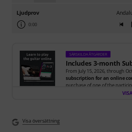
Ljudprov
Andal
0:00
SÄRSKILDA ÅTGÄRDER
Includes 3-month Su
From July 15, 2026, through Oct
subscription for an online 
purchase of one of the participa
After your order has been shipp
VIS
code by email. The music2me su
Music2Me, your online learning
designed by university-traine
Award 2025/2026 in the categor
Visa översättning
over 400 guitar video lessons