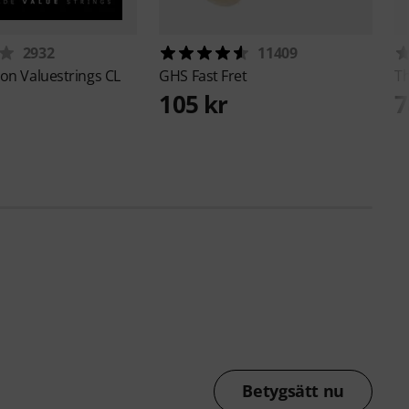
2932
11409
ton
Valuestrings CL
GHS
Fast Fret
T
105 kr
7
Betygsätt nu