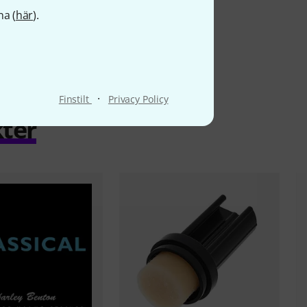
na (
här
).
·
Finstilt
Privacy Policy
ter