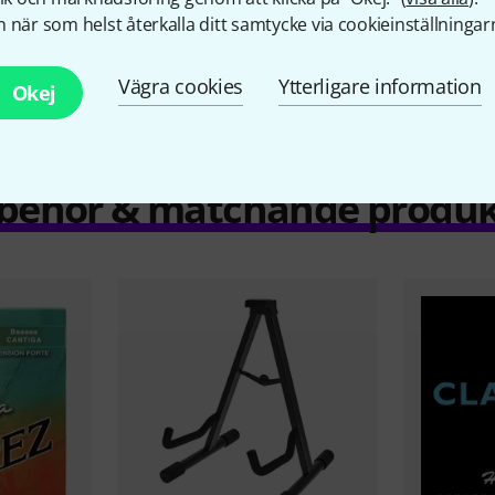
Scale
630 mm
 när som helst återkalla ditt samtycke via cookieinställningar
Incl. Gigbag
No
Vägra cookies
Ytterligare information
Okej
llbehör & matchande produk