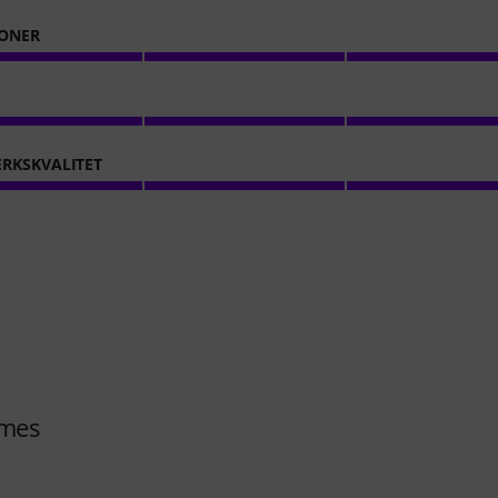
ONER
RKSKVALITET
umes