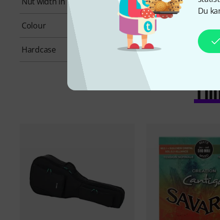
Nut width in mm
52,00 mm
Du kan
Colour
Natural
Hardcase
No
Ti