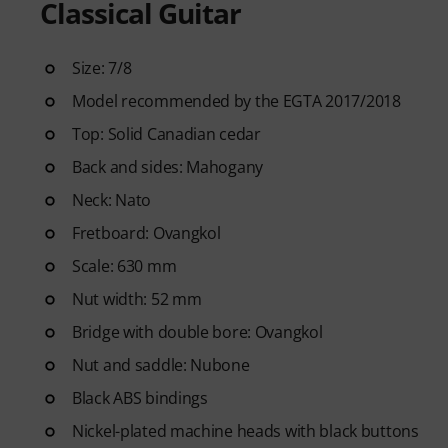
Classical Guitar
Pop, Rock, and Blues to Metal 
printable sheet music, as well a
slow motion, and other feature
Size: 7/8
Model recommended by the EGTA 2017/2018
Top: Solid Canadian cedar
Back and sides: Mahogany
Neck: Nato
Fretboard: Ovangkol
Scale: 630 mm
Nut width: 52 mm
Bridge with double bore: Ovangkol
Nut and saddle: Nubone
Black ABS bindings
Nickel-plated machine heads with black buttons