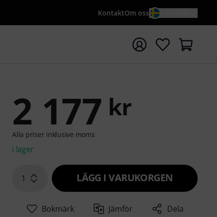
Kontakt
Om oss
SV / KR
a sökningen med söktermen {searchTerm}
2 177
kr
Alla priser inklusive moms
i lager
LÄGG I VARUKORGEN
1
Bokmärk
Jämför
Dela