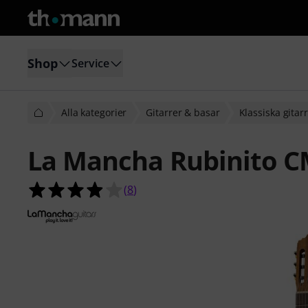
Shop
Service
Alla kategorier
Gitarrer & basar
Klassiska gitar
La Mancha Rubinito 
3.9 av 5 stjärnor från 8 kundbetyg
(
8
)