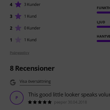
4
3 Kunder
FUNKTI
3
1 Kund
LJUD
2
0 Kunder
HANTVE
1
1 Kund
Poängpolicy
8
Recensioner
Visa översättning
This good little looker speaks vol
P
peeper 30.04.2018