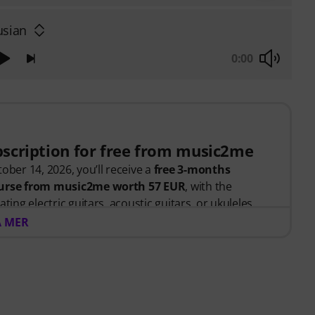
usian
0:00
bscription for free from music2me
ober 14, 2026, you’ll receive a
free 3-months
course from music2me worth 57 EUR
, with the
ting electric guitars, acoustic guitars, or ukuleles.
ed, you will automatically receive the activation
A MER
bscription ends automatically after expiration.
 portal for music featuring an educational concept
d music teachers. Winner of the German Education
y "E-Learning Instrumental Instruction"! Featuring
 for beginners and advanced players —ranging from