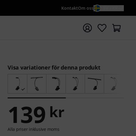
Kontakt
Om oss
SV / KR
a sökningen med söktermen {searchTerm}
Visa variationer för denna produkt
139
kr
Alla priser inklusive moms