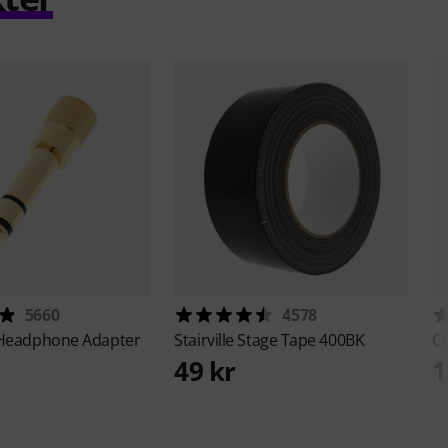
5660
4578
Headphone Adapter
Stairville
Stage Tape 400BK
Co
49 kr
1