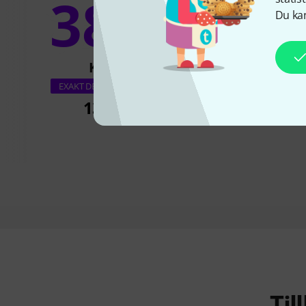
38%
12
Du kan
KÖPT
KÖPT
K&M 12264 LED Flex
EXAKT DENNA PRODUKT
139 kr
222 k
Ti