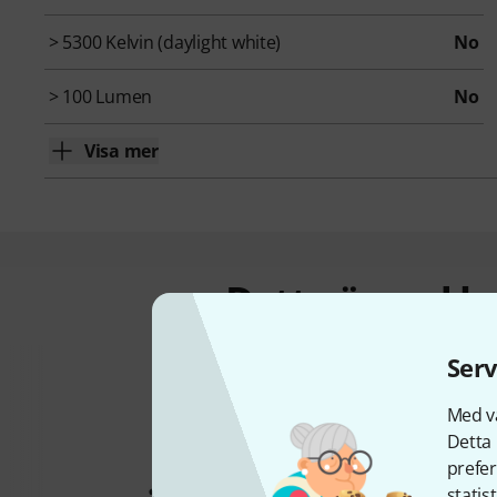
> 5300 Kelvin (daylight white)
No
> 100 Lumen
No
Visa mer
Detta är vad k
Serv
Med vå
Detta 
prefer
statis