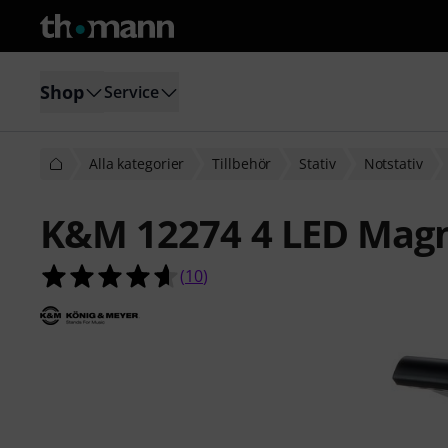
Shop
Service
Alla kategorier
Tillbehör
Stativ
Notstativ
K&M 12274 4 LED Magne
4.6 av 5 stjärnor från 10 kundbetyg
(
10
)