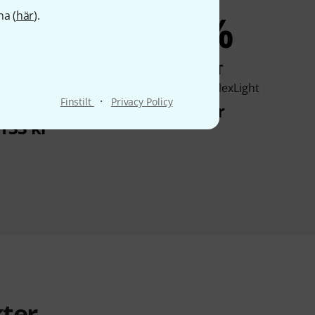
8%
5%
na (
här
).
KÖPT
KÖPT
 Duo Head Akku Flex
K&M 12241 FlexLight
·
Finstilt
Privacy Policy
Light
80 kr
133 kr
ter