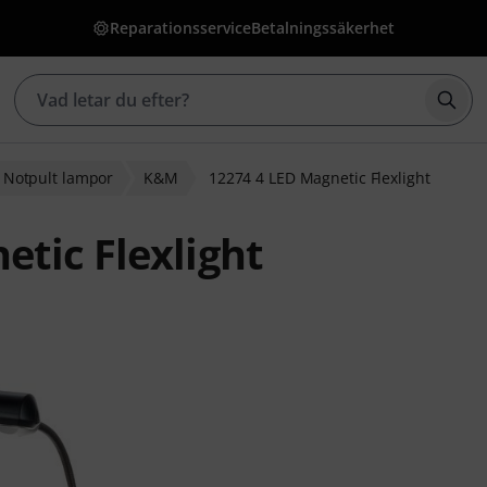
Reparationsservice
Betalningssäkerhet
Börj
Notpult lampor
K&M
12274 4 LED Magnetic Flexlight
tic Flexlight