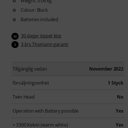
Weight: 0.06 kg
Colour: Black
Batteries included
30 dagar öppet köp
30
3 års Thomann garanti
3
Tillgänglig sedan
November 2022
försäljningsenhet
1 Styck
Twin Head
No
Operation with Battery possible
Yes
> 3300 Kelvin (warm white)
Yes