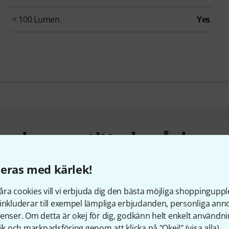
< 100 Lumen
Yes
under som tittade på denn
eras med kärlek!
ra cookies vill vi erbjuda dig den bästa möjliga shoppingupple
inkluderar till exempel lämpliga erbjudanden, personliga an
enser. Om detta är okej för dig, godkänn helt enkelt användni
tik och marknadsföring genom att klicka på "Okej!" (
visa alla
).