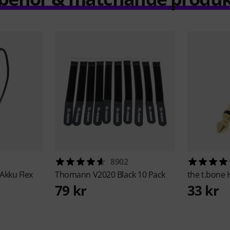
8902
Akku Flex
Thomann
V2020 Black 10 Pack
the t.bone
79 kr
33 kr