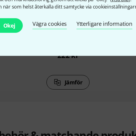
%
9%
 när som helst återkalla ditt samtycke via cookieinställningar
Vägra cookies
Ytterligare information
Okej
KÖPT
Light Akku
K&M 12259 Double2 LED FlexL
Millenium
Akku
r
222 kr
Jämför
llbehör & matchande produk