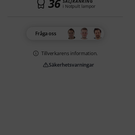
36
SÄLJRANKING
i Notpult lampor
Fråga oss
Tillverkarens information.
Säkerhetsvarningar