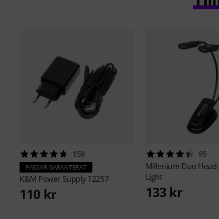
158
95
Millenium
Duo Head 
PASSAR GARANTERAT
Light
K&M
Power Supply 12257
133 kr
110 kr