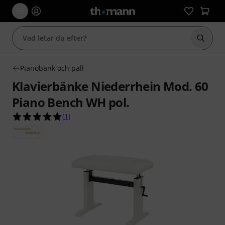
Börja 
Pianobänk och pall
Klavierbänke Niederrhein Mod. 60
Piano Bench WH pol.
5.0 av 5 stjärnor från 1 kundbetyg
(
1
)