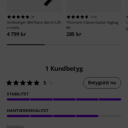
38
2136
Andexinger
484 Piano Bench Lift-
Thomann
Classic-Guitar Gigbag
M
o-matic
BK
4 799 kr
285 kr
1
Kundbetyg
Betygsätt nu
5
/ 5
STABILITET
HANTVERKSKVALITET
Poängpolicy