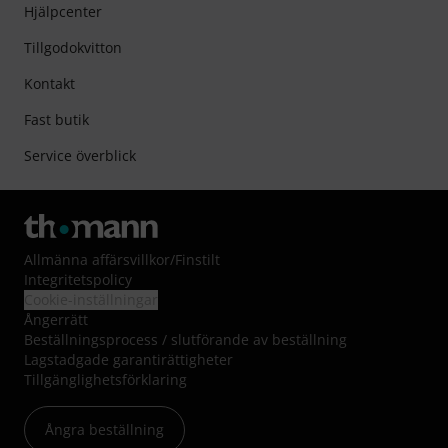
Hjälpcenter
Tillgodokvitton
Kontakt
Fast butik
Service överblick
Allmänna affärsvillkor
/
Finstilt
Integritetspolicy
Cookie-inställningar
Ångerrätt
Beställningsprocess / slutförande av beställning
Lagstadgade garantirättigheter
Tillgänglighetsförklaring
Ångra beställning