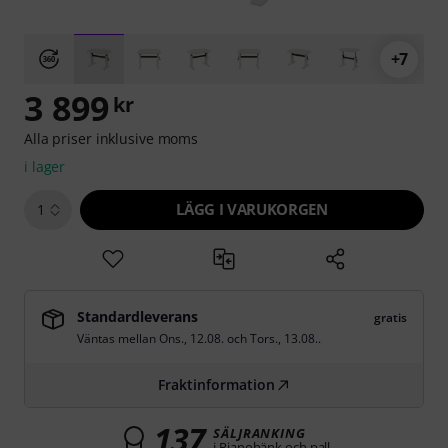
+7
3 899
kr
Alla priser inklusive moms
i lager
LÄGG I VARUKORGEN
1
Standardleverans
gratis
Väntas mellan
Ons., 12.08.
och
Tors., 13.08.
.
Fraktinformation
137
SÄLJRANKING
i Pianobänk och pall