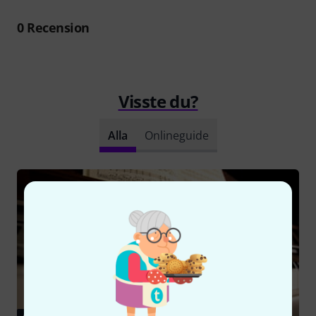
0
Recension
Visste du?
Alla
Onlineguide