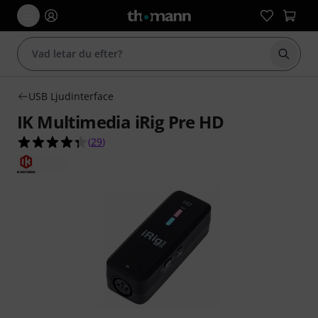
Börja 
USB Ljudinterface
IK Multimedia iRig Pre HD
4.3 av 5 stjärnor från 29 kundbetyg
(
29
)