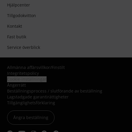
Hjälpcenter
Tillgodokvitton
Kontakt
Fast butik
Service överblick
Allmänna affärsvillkor
/
Finstilt
Integritetspolicy
Cookie-inställningar
Ångerrätt
Beställningsprocess / slutförande av beställning
Lagstadgade garantirättigheter
Tillgänglighetsförklaring
Ångra beställning