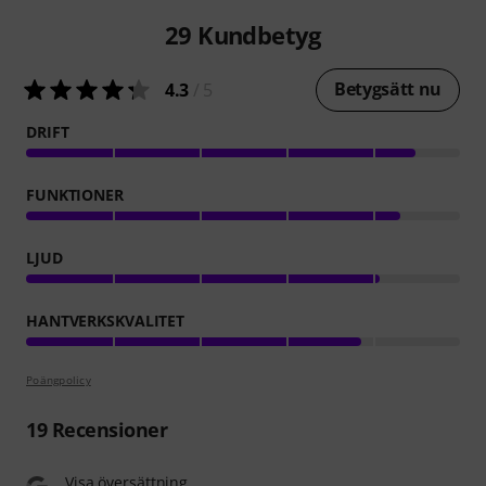
29
Kundbetyg
Betygsätt nu
4.3
/ 5
DRIFT
FUNKTIONER
LJUD
HANTVERKSKVALITET
Poängpolicy
19
Recensioner
Visa översättning