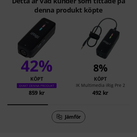
Detta är vad kunder som tittade på
denna produkt köpte
42%
8%
KÖPT
KÖPT
IK Multimedia iRig Pre 2
EXAKT DENNA PRODUKT
859 kr
492 kr
Jämför