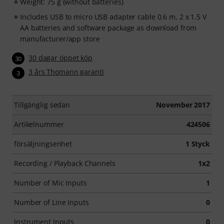
Weight: 75 g (without batteries)
Includes USB to micro USB adapter cable 0.6 m, 2 x 1.5 V
AA batteries and software package as download from
manufacturer/app store
30 dagar öppet köp
30
3 års Thomann garanti
3
Tillgänglig sedan
November 2017
Artikelnummer
424506
försäljningsenhet
1 Styck
Recording / Playback Channels
1x2
Number of Mic Inputs
1
Number of Line Inputs
0
Instrument Inputs
0