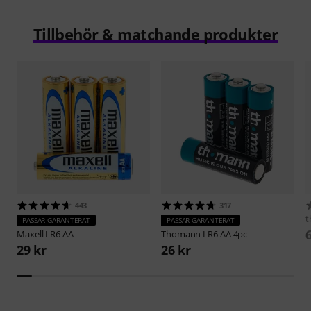
Tillbehör & matchande produkter
443
317
t
PASSAR GARANTERAT
PASSAR GARANTERAT
Maxell
LR6 AA
Thomann
LR6 AA 4pc
29 kr
26 kr