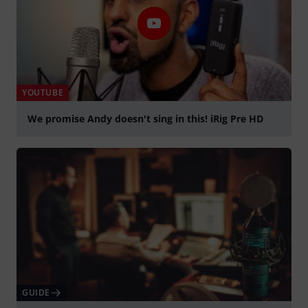
YOUTUBE
We promise Andy doesn't sing in this! iRig Pre HD
Spela
GUIDE