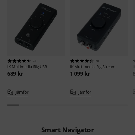
23
70
IK Multimedia
iRig USB
IK Multimedia
iRig Stream
I
689 kr
1 099 kr
Jämför
Jämför
Smart Navigator