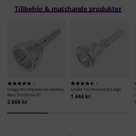
Tillbehör & matchande produkter
4
8
Griego Mouthpieces
Jim Markey
Schilke
Trombone 51B Large
D
Bass Trombone 87
2
1 444 kr
2 666 kr