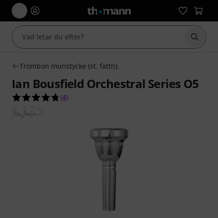
Börja 
Trombon munstycke (st. fattn).
Ian Bousfield Orchestral Series O5
4.8 av 5 stjärnor från 4 kundbetyg
(
4
)