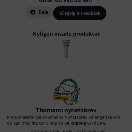
Gillar du vad du ser?
Dela
Hjälp & Feedback
Nyligen visade produkter
Thomann nyhetsbrev
Prenumererar på Thomanns Nyhetsbrev på engelska och
du kan med lite tur vinna en
50 kupong
värd
50 €
!
Inspirerande inlägg
Erbjudanden