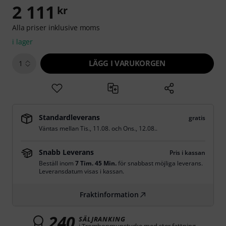
2 111
kr
Alla priser inklusive moms
i lager
LÄGG I VARUKORGEN
1
Standardleverans
gratis
Väntas mellan
Tis., 11.08.
och
Ons., 12.08.
.
Snabb Leverans
Pris i kassan
Beställ inom
7 Tim. 45 Min.
för snabbast möjliga leverans.
Leveransdatum visas i kassan.
Fraktinformation
240
SÄLJRANKING