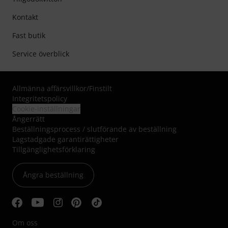
Kontakt
Fast butik
Service överblick
Allmänna affärsvillkor
/
Finstilt
Integritetspolicy
Cookie-inställningar
Ångerrätt
Beställningsprocess / slutförande av beställning
Lagstadgade garantirättigheter
Tillgänglighetsförklaring
Ångra beställning
Om oss