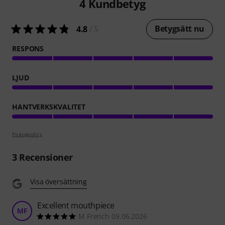
4
Kundbetyg
Betygsätt nu
4.8
/ 5
RESPONS
LJUD
HANTVERKSKVALITET
Poängpolicy
3
Recensioner
Visa översättning
Excellent mouthpiece
MF
M French 09.06.2026