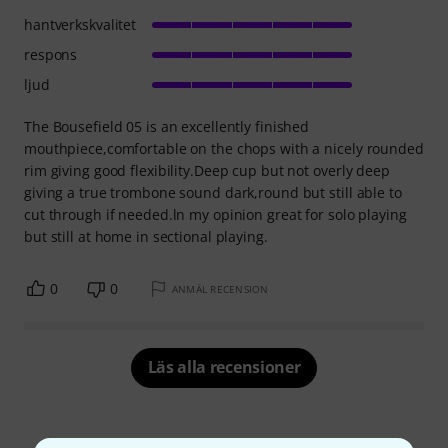
hantverkskvalitet
respons
ljud
The Bousefield 05 is an excellently finished
mouthpiece,comfortable on the chops with a nicely rounded
rim giving good flexibility.Deep cup but not overly deep
giving a true trombone sound dark,round but still able to
cut through if needed.ln my opinion great for solo playing
but still at home in sectional playing.
0
0
ANMÄL RECENSION
Läs alla recensioner