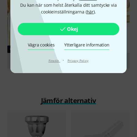
Du kan när som helst återkalla ditt samtycke via
cookieinställningarna (
här
).
Okej
Vägra cookies
Ytterligare information
GUIDE
·
Mouthpieces for brass wind instruments
Finstilt
Privacy Policy
Jämför alternativ