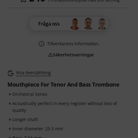
i Trombonmunstycke med stor fattning
Fråga oss
Tillverkarens information.
Säkerhetsvarningar
Visa översättning
Mouthpiece For Tenor And Bass Trombone
Orchestral Series
Acoustically perfect in every register without loss of
quality
Longer shaft
Inner diameter: 25.5 mm
Bore: 7.04 mm