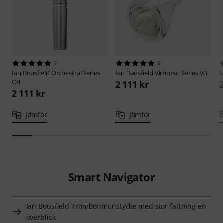
7
5
Ian Bousfield
Orchestral Series
Ian Bousfield
Virtuoso Series V3
I
O4
2 111 kr
2 111 kr
Jämför
Jämför
Smart Navigator
Ian Bousfield Trombonmunstycke med stor fattning en
överblick