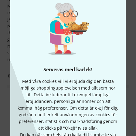
Men för användning i exempelvis ett storband är
munstycket inte tillräckligt "spontan och krispigt" för mig.
Jag tycker också att OAL saknar briljans något i det höga
registret (från ungefär d' till d''), men detta är inte
förvånande med tanke på koppdjupet. Tyvärr börjar
guldpläteringen avta, och detta sker på mindre än tre år
med relativt lite användning! (Även om jag har haft vekar
som förblivit guldpläterade i över sju år.) Jag skulle ha velat
utnyttja treårsgarantin, men den avfärdas... :((
Serveras med kärlek!
16
1
ANMÄL RECENSION
Med våra cookies vill vi erbjuda dig den bästa
möjliga shoppingupplevelsen med allt som hör
till. Detta inkluderar till exempel lämpliga
Läs alla recensioner
erbjudanden, personliga annonser och att
komma ihåg preferenser. Om detta är okej för dig,
godkänn helt enkelt användningen av cookies för
preferenser, statistik och marknadsföring genom
Visste du?
att klicka på "Okej!" (
visa alla
).
Du kan när som helst återkalla ditt samtycke via