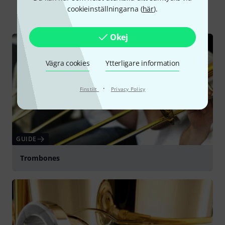
Alla
Onlineguide
cookieinställningarna (
här
).
Okej
Vägra cookies
Ytterligare information
·
Finstilt
Privacy Policy
GUIDE
Trombones