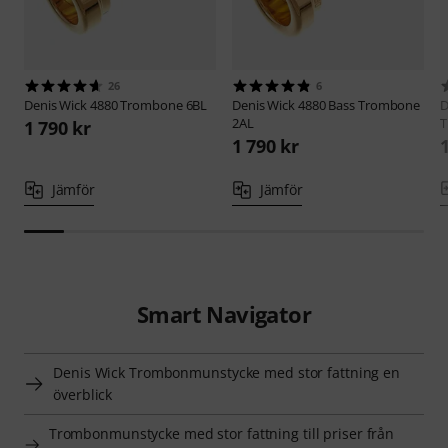
26
6
Denis Wick
4880 Trombone 6BL
Denis Wick
4880 Bass Trombone
D
2AL
T
1 790 kr
1 790 kr
Jämför
Jämför
Smart Navigator
Denis Wick Trombonmunstycke med stor fattning en
överblick
Trombonmunstycke med stor fattning till priser från