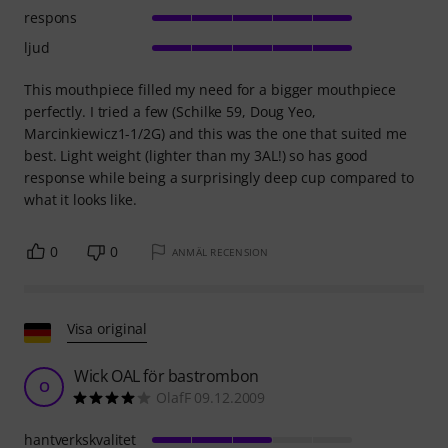
respons
ljud
This mouthpiece filled my need for a bigger mouthpiece
perfectly. I tried a few (Schilke 59, Doug Yeo,
Marcinkiewicz1-1/2G) and this was the one that suited me
best. Light weight (lighter than my 3AL!) so has good
response while being a surprisingly deep cup compared to
what it looks like.
0
0
ANMÄL RECENSION
Visa original
Wick OAL för bastrombon
O
OlafF 09.12.2009
hantverkskvalitet