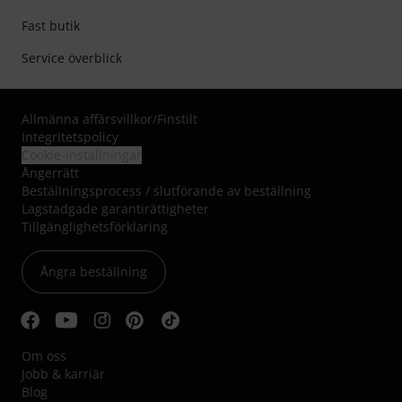
Fast butik
Service överblick
Allmänna affärsvillkor
/
Finstilt
Integritetspolicy
Cookie-inställningar
Ångerrätt
Beställningsprocess / slutförande av beställning
Lagstadgade garantirättigheter
Tillgänglighetsförklaring
Ångra beställning
Om oss
Jobb & karriär
Blog