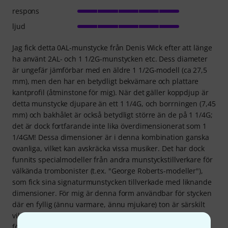
respons
ljud
Jag fick detta 0AL-munstycke från Denis Wick efter att länge
ha använt 2AL- och 1 1/2G-munstycken etc. Dess diameter
är ungefär jämförbar med en äldre 1 1/2G-modell (ca 27,5
mm), men den har en betydligt bekvämare och plattare
kantprofil (åtminstone för mig). När det gäller koppdjup är
detta munstycke djupare än ett 1 1/4G, och borrningen (7,45
mm) och bakhålet är också betydligt större än de på 1 1/4G;
det är dock fortfarande inte lika överdimensionerat som 1
1/4GM! Dessa dimensioner är i denna kombination ganska
ovanliga, vilket kan avskräcka vissa musiker. Det har dock
funnits specialmodeller från andra munstyckstillverkare för
välkända trombonister (t.ex. "George Roberts-modeller"),
som fick sina signaturmunstycken tillverkade med liknande
dimensioner. För mig är denna form användbar för stycken
där en fyllig (ännu varmare, ännu mjukare) ton är särskilt
viktig. Den mindre diametern, med sin djupa kopp, är
fördelaktig för de sällsynta högre registren i dessa stycken.