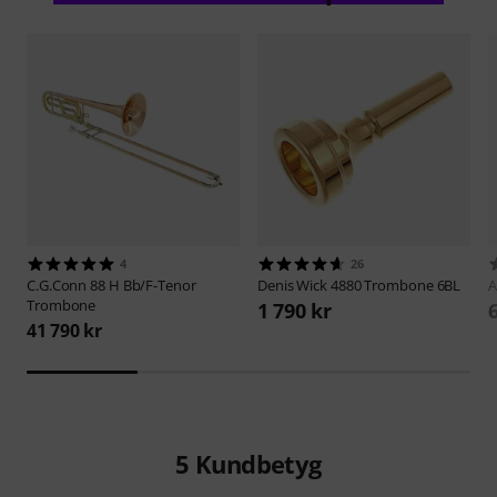
4
26
C.G.Conn
88 H Bb/F-Tenor
Denis Wick
4880 Trombone 6BL
A
Trombone
1 790 kr
41 790 kr
5
Kundbetyg