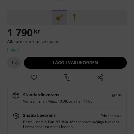
1 790
kr
Alla priser inklusive moms
i lager
LÄGG I VARUKORGEN
1
Standardleverans
gratis
Väntas mellan
Mån., 10.08.
och
Tis., 11.08.
.
Snabb Leverans
Pris i kassan
Beställ inom
6 Tim. 53 Min.
för snabbast möjliga leverans.
Leveransdatum visas i kassan.