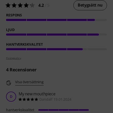
Betygsätt nu
4.2
/ 5
RESPONS
LJUD
HANTVERKSKVALITET
Poängpolicy
4
Recensioner
Visa översättning
My new mouthpiece
D
Dandalf 19.01.2024
hantverkskvalitet