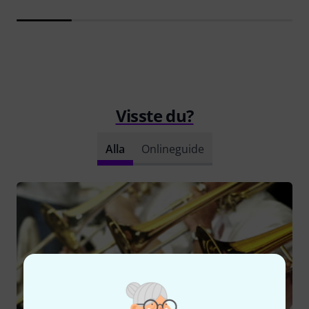
Visste du?
Alla
Onlineguide