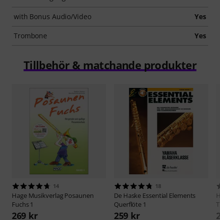
with Bonus Audio/Video
Yes
Trombone
Yes
Tillbehör & matchande produkter
14
18
Hage Musikverlag
Posaunen
De Haske
Essential Elements
H
Fuchs 1
Querflöte 1
T
269 kr
259 kr