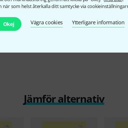
18
 när som helst återkalla ditt samtycke via cookieinställningar
Elements
De Haske
Essential Elements
Schott
Die 
Querflöte 1
266 kr
259 kr
Vägra cookies
Ytterligare information
Okej
Jämför alternativ