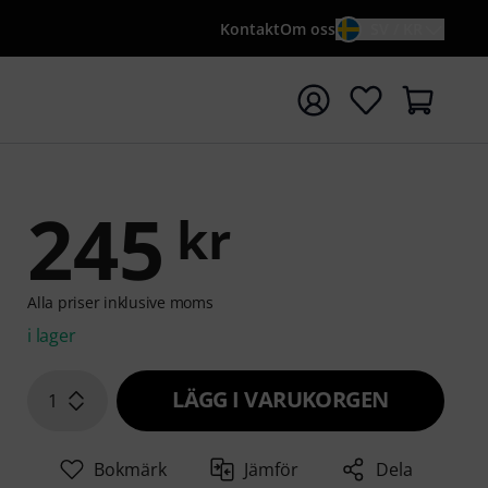
Kontakt
Om oss
SV / KR
a sökningen med söktermen {searchTerm}
245
kr
Alla priser inklusive moms
i lager
LÄGG I VARUKORGEN
1
Bokmärk
Jämför
Dela