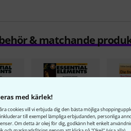
llbehör & matchande produk
eras med kärlek!
ra cookies vill vi erbjuda dig den bästa möjliga shoppingupple
inkluderar till exempel lämpliga erbjudanden, personliga an
enser. Om detta är okej för dig, godkänn helt enkelt användni
tik och marknadsföring genom att klicka på "Okej!" (
visa alla
).