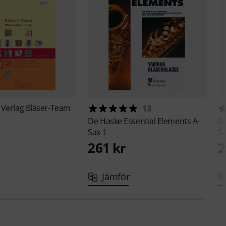
 Verlag
Bläser-Team
13
De Haske
Essential Elements A-
D
Sax 1
Sa
261 kr
2
Jämför