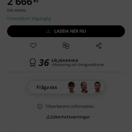
2 666
kr
ink moms
Omedelbart tillgänglig
LADDA NER NU
36
SÄLJRANKING
i Mastering och övriga editorer
Fråga oss
Tillverkarens information.
Säkerhetsvarningar