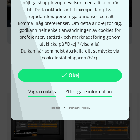
möjliga shoppingupplevelsen med allt som hör
till. Detta inkluderar till exempel lämpliga
erbjudanden, personliga annonser och att
komma ihåg preferenser. Om detta är okej för dig,
GUIDE
godkänn helt enkelt användningen av cookies för
Mastering
preferenser, statistik och marknadsföring genom
att klicka på "Okej!" (
visa alla
).
Du kan när som helst återkalla ditt samtycke via
cookieinställningarna (
här
).
Okej
Jämför alternativ
Vägra cookies
Ytterligare information
·
Finstilt
Privacy Policy