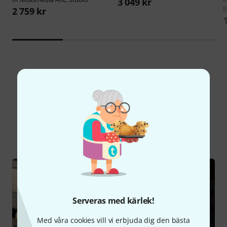
3 049 kr
E
2 759 kr
Visste du?
Alla
Onlineguide
Serveras med kärlek!
Med våra cookies vill vi erbjuda dig den bästa