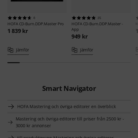
8
35
HOFA
CD-Burn.DDP.Master Pro
HOFA
CD-Burn.DDP.Master -
H
App
1 839 kr
949 kr
Jämför
Jämför
Smart Navigator
HOFA Mastering och övriga editorer en överblick
Mastering och övriga editorer till priser från 2500 kr -
3000 kr annonser
till produktgrupp Mastering och övriga editorer