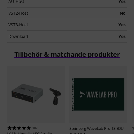
AU-Host
Yes
VST2-Host
No
VST3-Host
Yes
Download
Yes
Tillbehör & matchande produkter
102
Steinberg
WaveLab Pro 13 EDU
IK Multimedia
ARC Studio
I