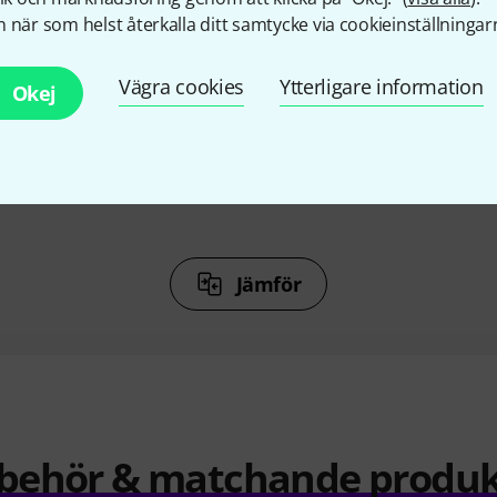
%
5%
 när som helst återkalla ditt samtycke via cookieinställningar
Vägra cookies
Ytterligare information
KÖPT
Okej
tandard
iZotope RX 12 Std UP RX 11 Std
Boris FX
r
1 499 kr
Jämför
llbehör & matchande produk