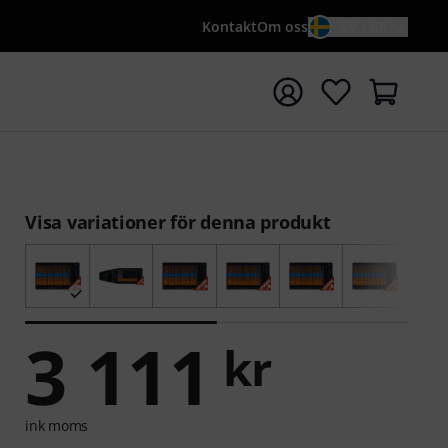
Kontakt
Om oss
SV / KR
a sökningen med söktermen {searchTerm}
Visa variationer för denna produkt
3 111
kr
ink moms