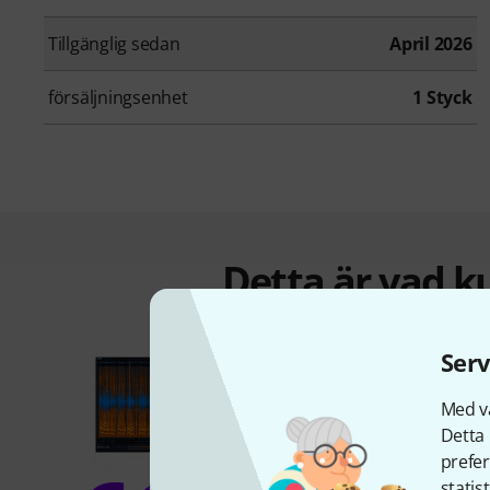
Tillgänglig sedan
April 2026
försäljningsenhet
1 Styck
Detta är vad k
Serv
Med vå
Detta 
prefer
statis