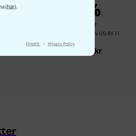
4%
4%
na (
här
).
KÖPT
KÖPT
 Sound Forge Plus
iZotope RX 12 Adv UG RX 11
Std
4 699 kr
·
Finstilt
Privacy Policy
9 499 kr
ter