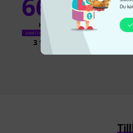
66%
9
Du kan
KÖPT
KÖPT
iZotope RX 12 S
EXAKT DENNA PRODUKT
3 111 kr
4 799 k
Ti