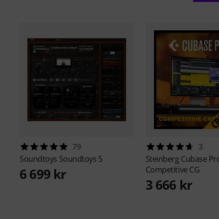
79
3
Soundtoys
Soundtoys 5
Steinberg
Cubase Pr
Competitive CG
6 699 kr
3 666 kr