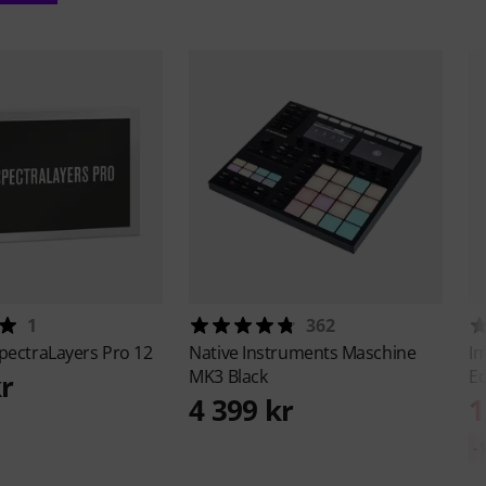
1
362
pectraLayers Pro 12
Native Instruments
Maschine
I
MK3 Black
Ed
kr
4 399 kr
1
-