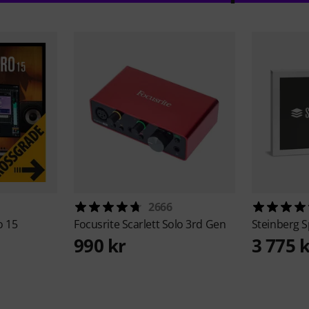
2666
o 15
Focusrite
Scarlett Solo 3rd Gen
Steinberg
S
990 kr
3 775 