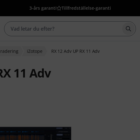
3-års garanti
Tillfredställelse-garanti
Börj
radering
iZotope
RX 12 Adv UP RX 11 Adv
RX 11 Adv