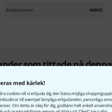
Artikelnummer
643621
under som tittade på denn
eras med kärlek!
ra cookies vill vi erbjuda dig den bästa möjliga shoppingupple
inkluderar till exempel lämpliga erbjudanden, personliga an
enser. Om detta är okej för dig, godkänn helt enkelt användni
tik och marknadsföring genom att klicka på "Okej!" (
visa alla
).