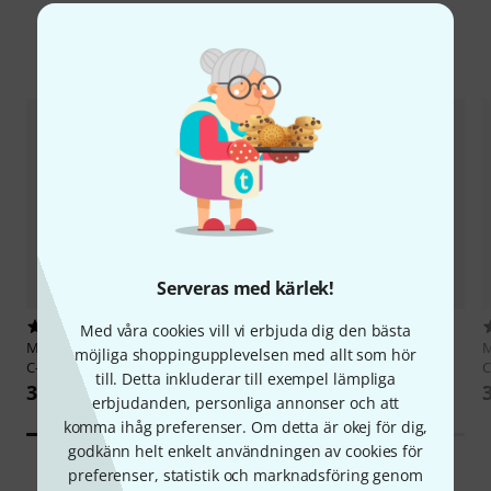
Tillbehör & matchande produkter
Serveras med kärlek!
26
18
Med våra cookies vill vi erbjuda dig den bästa
Musikverlag Hildner
100 Hits in
Musikverlag Hildner
Der
M
möjliga shoppingupplevelsen med allt som hör
C-Dur 1
Alleinunterhalter
C
till. Detta inkluderar till exempel lämpliga
385 kr
435 kr
erbjudanden, personliga annonser och att
komma ihåg preferenser. Om detta är okej för dig,
godkänn helt enkelt användningen av cookies för
preferenser, statistik och marknadsföring genom