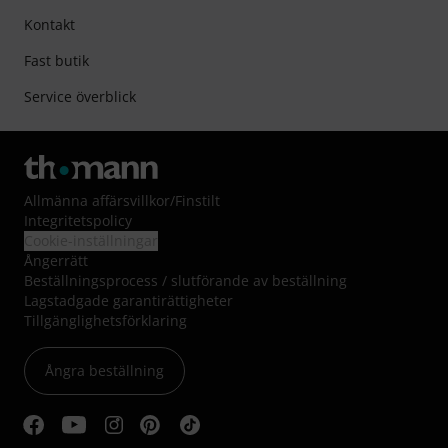
Kontakt
Fast butik
Service överblick
Allmänna affärsvillkor
/
Finstilt
Integritetspolicy
Cookie-inställningar
Ångerrätt
Beställningsprocess / slutförande av beställning
Lagstadgade garantirättigheter
Tillgänglighetsförklaring
Ångra beställning