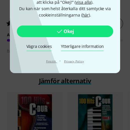
att klicka på "Okej!" (
visa alla
).
21
Kundbetyg
Du kan när som helst återkalla ditt samtycke via
cookieinställningarna (
här
).
Betygsätt nu
4.6
/ 5
Okej
ARRANGEMANG
Vägra cookies
Ytterligare information
Poängpolicy
·
Finstilt
Privacy Policy
Jämför alternativ