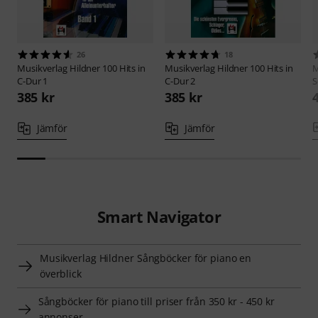
26
18
Musikverlag Hildner
100 Hits in
Musikverlag Hildner
100 Hits in
M
C-Dur 1
C-Dur 2
S
385 kr
385 kr
Jämför
Jämför
Smart Navigator
Musikverlag Hildner Sångböcker för piano en
överblick
Sångböcker för piano till priser från 350 kr - 450 kr
annonser