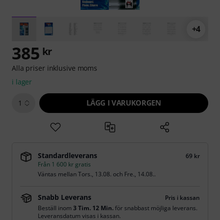
+4
385
kr
Alla priser inklusive moms
i lager
LÄGG I VARUKORGEN
1
Standardleverans
69 kr
Från 1 600 kr gratis
Väntas mellan
Tors., 13.08.
och
Fre., 14.08.
.
Snabb Leverans
Pris i kassan
Beställ inom
3 Tim. 12 Min.
för snabbast möjliga leverans.
Leveransdatum visas i kassan.