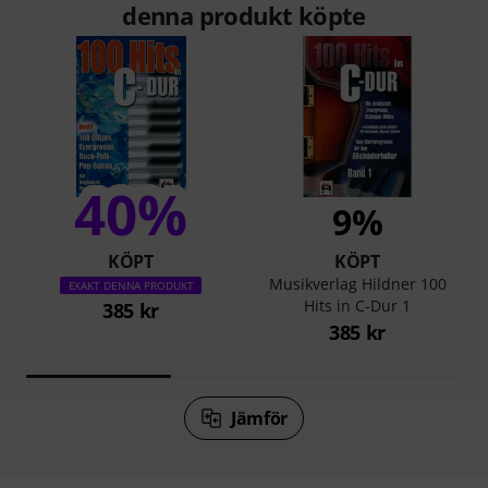
denna produkt köpte
40%
9%
KÖPT
KÖPT
Musikverlag Hildner 100
EXAKT DENNA PRODUKT
Hits in C-Dur 1
385 kr
385 kr
Jämför