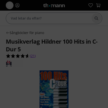
Börja 
Sångböcker för piano
Musikverlag Hildner 100 Hits in C-
Dur 5
4.6 av 5 stjärnor från 21 kundbetyg
(
21
)