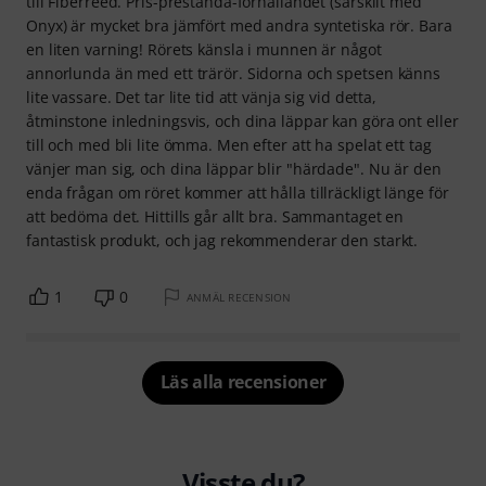
till Fiberreed. Pris-prestanda-förhållandet (särskilt med
Onyx) är mycket bra jämfört med andra syntetiska rör. Bara
en liten varning! Rörets känsla i munnen är något
annorlunda än med ett trärör. Sidorna och spetsen känns
lite vassare. Det tar lite tid att vänja sig vid detta,
åtminstone inledningsvis, och dina läppar kan göra ont eller
till och med bli lite ömma. Men efter att ha spelat ett tag
vänjer man sig, och dina läppar blir "härdade". Nu är den
enda frågan om röret kommer att hålla tillräckligt länge för
att bedöma det. Hittills går allt bra. Sammantaget en
fantastisk produkt, och jag rekommenderar den starkt.
1
0
ANMÄL RECENSION
Läs alla recensioner
Visste du?