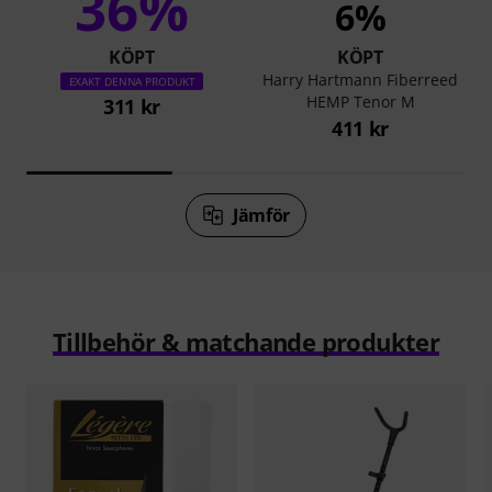
36%
6%
KÖPT
KÖPT
Harry Hartmann Fiberreed
EXAKT DENNA PRODUKT
HEMP Tenor M
311 kr
411 kr
Jämför
Tillbehör & matchande produkter