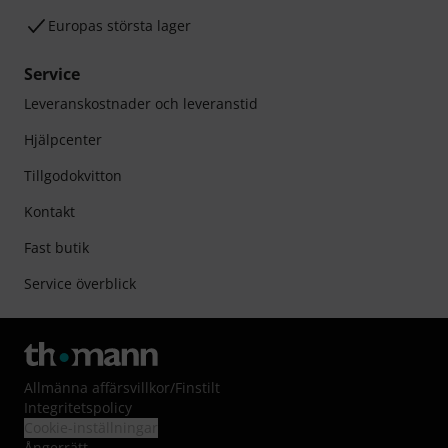
Europas största lager
Service
Leveranskostnader och leveranstid
Hjälpcenter
Tillgodokvitton
Kontakt
Fast butik
Service överblick
Allmänna affärsvillkor
/
Finstilt
Integritetspolicy
Cookie-inställningar
Ångerrätt