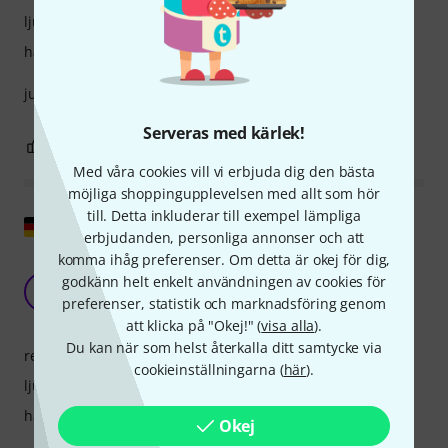
ljud
hantverkskvalitet
just pick up and play. love it
Serveras med kärlek!
0
0
ANMÄL RECENSION
Med våra cookies vill vi erbjuda dig den bästa
möjliga shoppingupplevelsen med allt som hör
till. Detta inkluderar till exempel lämpliga
Visa original
erbjudanden, personliga annonser och att
komma ihåg preferenser. Om detta är okej för dig,
Ett definitivt plus: möjligheten att arbeta med
godkänn helt enkelt användningen av cookies för
sandpapper
R
preferenser, statistik och marknadsföring genom
Robert6265 09.02.2022
att klicka på "Okej!" (
visa alla
).
Du kan när som helst återkalla ditt samtycke via
respons
cookieinställningarna (
här
).
ljud
hantverkskvalitet
Okej