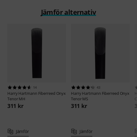
Jämför alternativ
14
43
Harry Hartmann Fiberreed
Onyx
Harry Hartmann Fiberreed
Onyx
H
Tenor MH
Tenor MS
C
311 kr
311 kr
Jämför
Jämför