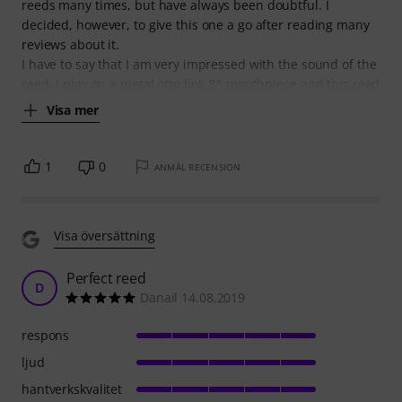
reeds many times, but have always been doubtful. I
decided, however, to give this one a go after reading many
reviews about it.
I have to say that I am very impressed with the sound of the
reed. I play on a metal otto link 8* mouthpiece and this reed
Visa mer
1
0
ANMÄL RECENSION
Visa översättning
Perfect reed
D
Danail 14.08.2019
respons
ljud
hantverkskvalitet