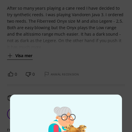
After so many years playing a cane reed I have decided to
try synthetic reeds. I was playing Vandoren Java 3. I ordered
two reeds. The Fiberreed Onyx size M and also Legere - 2,5.
Both are easy blowing but the Onyx plays the Low range
and the altissimo range much easier. It has a dark sound -
not as dark as the Legere. On the other hand if you push it
it has much more
Visa mer
0
0
ANMÄL RECENSION
Visa översättning
great
C
chrisphobia 22.07.2022
respons