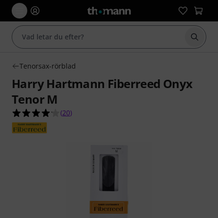
Börja 
Tenorsax-rörblad
Harry Hartmann Fiberreed Onyx
Tenor M
4.1 av 5 stjärnor från 20 kundbetyg
(
20
)