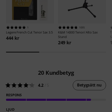
1
1095
Legere
French Cut Tenor Sax 3.5
K&M
14300 Tenor/ Alto Sax
Stand
S
444 kr
249 kr
20
Kundbetyg
Betygsätt nu
4.2
/ 5
RESPONS
LJUD