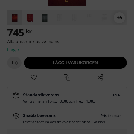
+6
745
kr
Alla priser inklusive moms
i lager
LÄGG I VARUKORGEN
1
Standardleverans
69 kr
Väntas mellan
Tors., 13.08.
och
Fre., 14.08.
.
Snabb Leverans
Pris i kassan
Leveransdatum och fraktkostnader visas i kassan.