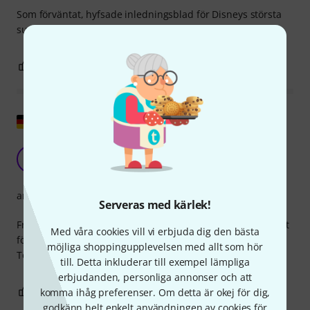
Som förväntat, hyfsade inledningsblad för Disneys största
succéer.
0
0
ANMÄL RECENSION
Visa original
Mycket omfattande samling
V
ViolinMutti 20.03.2018
arrangemang
Serveras med kärlek!
Från lätta till svåra bitar, från gamla till nya, finns det något
Med våra cookies vill vi erbjuda dig den bästa
för alla. Vissa är lite långsammare än originalet (Brave -
möjliga shoppingupplevelsen med allt som hör
Touch the Sky), men annars väldigt vackra!
till. Detta inkluderar till exempel lämpliga
erbjudanden, personliga annonser och att
0
0
komma ihåg preferenser. Om detta är okej för dig,
ANMÄL RECENSION
godkänn helt enkelt användningen av cookies för