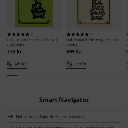
3
1
Hal Leonard
Real Vocal Book 1
Hal Leonard
The Real Jazz Solos
H
High Voice
Book C
R
773 kr
699 kr
Jämför
Jämför
Smart Navigator
Hal Leonard Fake Books en överblick