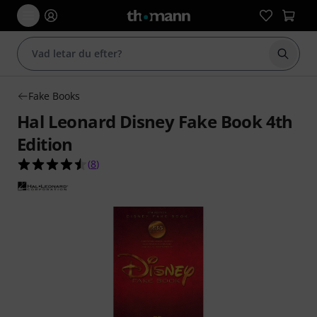
Börja 
Fake Books
Hal Leonard Disney Fake Book 4th
Edition
4.5 av 5 stjärnor från 8 kundbetyg
(
8
)