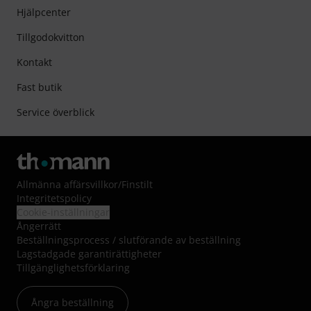
Hjälpcenter
Tillgodokvitton
Kontakt
Fast butik
Service överblick
Allmänna affärsvillkor
/
Finstilt
Integritetspolicy
Cookie-inställningar
Ångerrätt
Beställningsprocess / slutförande av beställning
Lagstadgade garantirättigheter
Tillgänglighetsförklaring
Ångra beställning