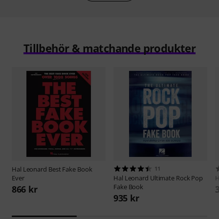
Tillbehör & matchande produkter
Hal Leonard
Best Fake Book
11
Ever
Hal Leonard
Ultimate Rock Pop
H
Fake Book
866 kr
935 kr