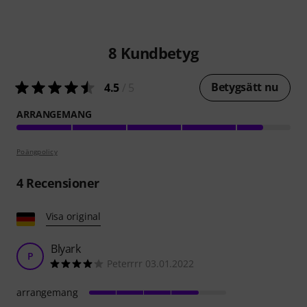
8
Kundbetyg
Betygsätt nu
4.5
/ 5
ARRANGEMANG
Poängpolicy
4
Recensioner
Visa original
Blyark
P
Peterrrr 03.01.2022
arrangemang