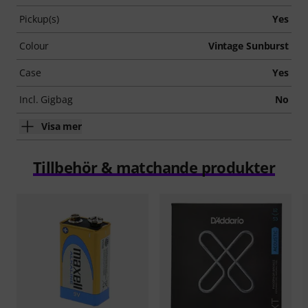
Pickup(s)
Yes
Colour
Vintage Sunburst
Case
Yes
Incl. Gigbag
No
Visa mer
Tillbehör & matchande produkter