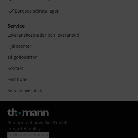
Europas största lager
Service
Leveranskostnader och leveranstid
Hjälpcenter
Tillgodokvitton
Kontakt
Fast butik
Service överblick
Allmänna affärsvillkor
/
Finstilt
Integritetspolicy
Cookie-inställningar