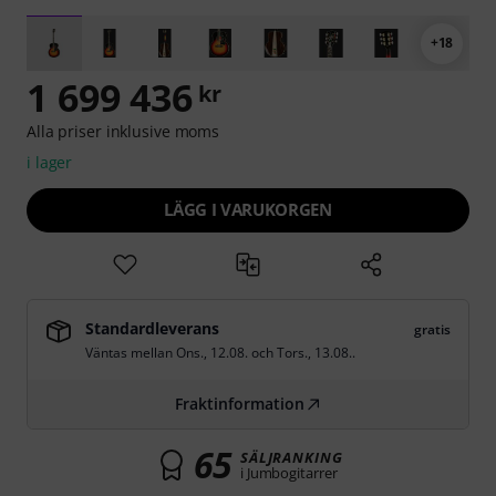
+18
1 699 436
kr
Alla priser inklusive moms
i lager
LÄGG I VARUKORGEN
Standardleverans
gratis
Väntas mellan
Ons., 12.08.
och
Tors., 13.08.
.
Fraktinformation
65
SÄLJRANKING
i Jumbogitarrer