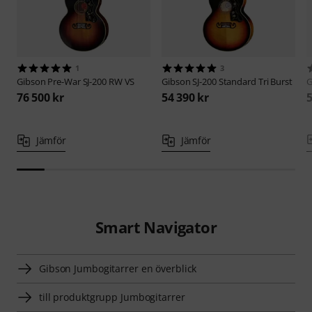
1
3
Gibson
Pre-War SJ-200 RW VS
Gibson
SJ-200 Standard Tri Burst
G
76 500 kr
54 390 kr
5
Jämför
Jämför
Smart Navigator
Gibson Jumbogitarrer en överblick
till produktgrupp Jumbogitarrer