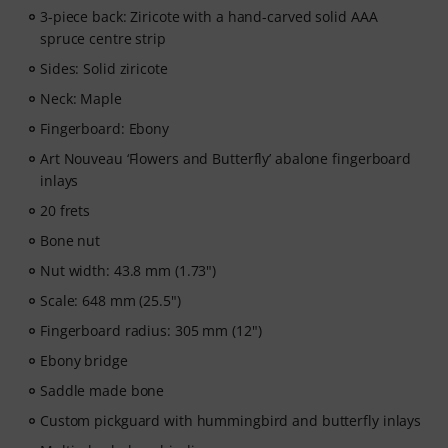
3-piece back: Ziricote with a hand-carved solid AAA
spruce centre strip
Sides: Solid ziricote
Neck: Maple
Fingerboard: Ebony
Art Nouveau ‘Flowers and Butterfly’ abalone fingerboard
inlays
20 frets
Bone nut
Nut width: 43.8 mm (1.73")
Scale: 648 mm (25.5")
Fingerboard radius: 305 mm (12")
Ebony bridge
Saddle made bone
Custom pickguard with hummingbird and butterfly inlays