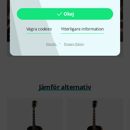
Okej
Vägra cookies
Ytterligare information
GUIDE
·
Finstilt
Privacy Policy
Guitar Setups
Jämför alternativ