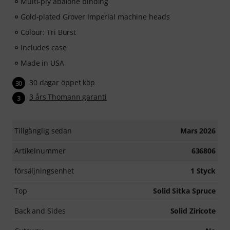
Multi-ply abalone binding
Gold-plated Grover Imperial machine heads
Colour: Tri Burst
Includes case
Made in USA
30 dagar öppet köp
30
3 års Thomann garanti
3
Tillgänglig sedan
Mars 2026
Artikelnummer
636806
försäljningsenhet
1 Styck
Top
Solid Sitka Spruce
Back and Sides
Solid Ziricote