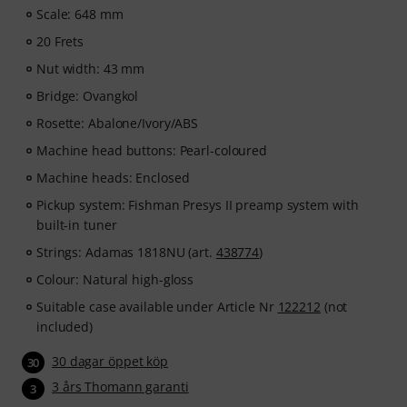
Scale: 648 mm
20 Frets
Nut width: 43 mm
Bridge: Ovangkol
Rosette: Abalone/Ivory/ABS
Machine head buttons: Pearl-coloured
Machine heads: Enclosed
Pickup system: Fishman Presys II preamp system with
built-in tuner
Strings: Adamas 1818NU (art.
438774
)
Colour: Natural high-gloss
Suitable case available under Article Nr
122212
(not
included)
30 dagar öppet köp
30
3 års Thomann garanti
3