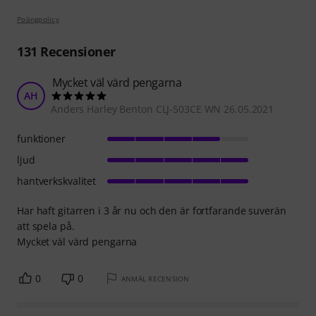
Poängpolicy
131
Recensioner
Mycket väl värd pengarna
AH
Anders Harley Benton CLJ-503CE WN 26.05.2021
funktioner
ljud
hantverkskvalitet
Har haft gitarren i 3 år nu och den är fortfarande suverän
att spela på.
Mycket väl värd pengarna
0
0
ANMÄL RECENSION