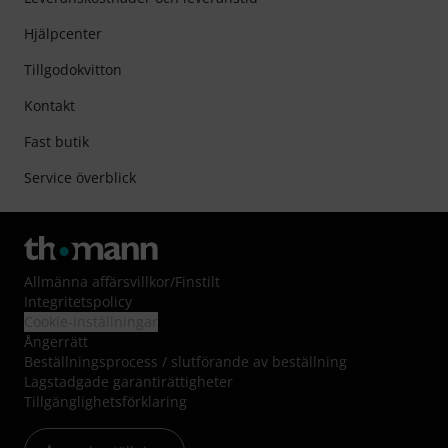
Hjälpcenter
Tillgodokvitton
Kontakt
Fast butik
Service överblick
Allmänna affärsvillkor
/
Finstilt
Integritetspolicy
Cookie-inställningar
Ångerrätt
Beställningsprocess / slutförande av beställning
Lagstadgade garantirättigheter
Tillgänglighetsförklaring