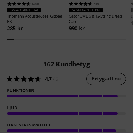
6078
419
PASSAR GARANTERAT
PASSAR GARANTERAT
Thomann
Acoustic-Steel Gigbag
Gator
GWE 6 & 12-String Dread
D
BK
Case
285 kr
990 kr
162
Kundbetyg
Betygsätt nu
4.7
/ 5
FUNKTIONER
LJUD
HANTVERKSKVALITET