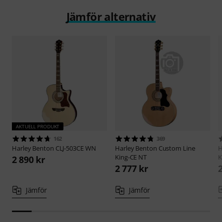
Jämför alternativ
AKTUELL PRODUKT
162
369
Harley Benton
CLJ-503CE WN
Harley Benton
Custom Line
H
King-CE NT
K
2 890 kr
2 777 kr
Jämför
Jämför