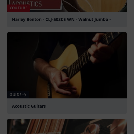
YOUTUBE
Harley Benton - CLJ-503CE WN - Walnut Jumbo -
Spela
GUIDE
Acoustic Guitars