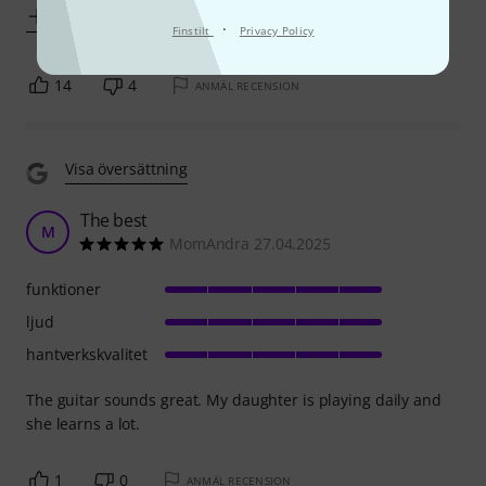
Visa mer
·
Finstilt
Privacy Policy
14
4
ANMÄL RECENSION
Visa översättning
The best
M
MomAndra 27.04.2025
funktioner
ljud
hantverkskvalitet
The guitar sounds great. My daughter is playing daily and
she learns a lot.
1
0
ANMÄL RECENSION