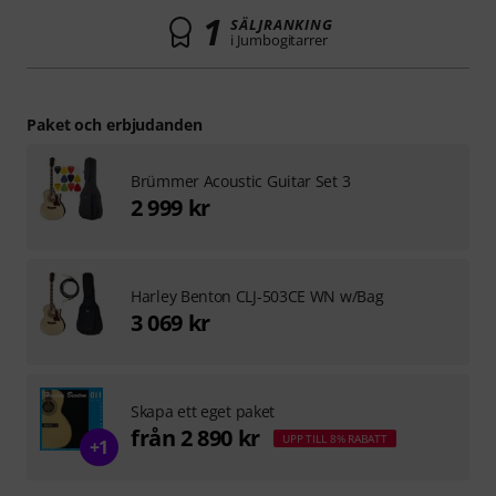
1
SÄLJRANKING
i Jumbogitarrer
Paket och erbjudanden
Brümmer Acoustic Guitar Set 3
2 999 kr
Harley Benton CLJ-503CE WN w/Bag
3 069 kr
Skapa ett eget paket
från 2 890 kr
UPP TILL 8% RABATT
+1