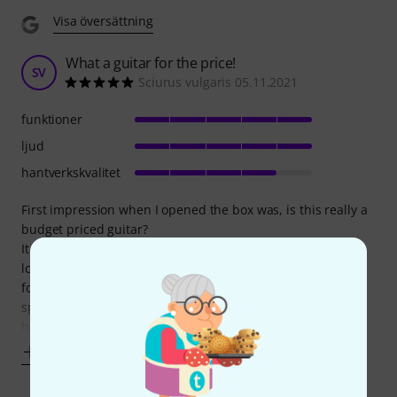
Visa översättning
What a guitar for the price!
SV
Sciurus vulgaris 05.11.2021
funktioner
ljud
hantverkskvalitet
First impression when I opened the box was, is this really a
budget priced guitar?
It looks expensive; the only thing that seems a little cheap,
looking very closely, is the pick guard. Closer inspection
found four marks in the varnish on the back, a couple of
specks in the varnish on the top and a little excess glue
between the rosette and the pick guard where
Visa mer