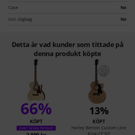
Case
No
Incl. Gigbag
No
Detta är vad kunder som tittade på
denna produkt köpte
66%
13%
KÖPT
KÖPT
Harley Benton Custom Line
EXAKT DENNA PRODUKT
King-CE NT
2 890 kr