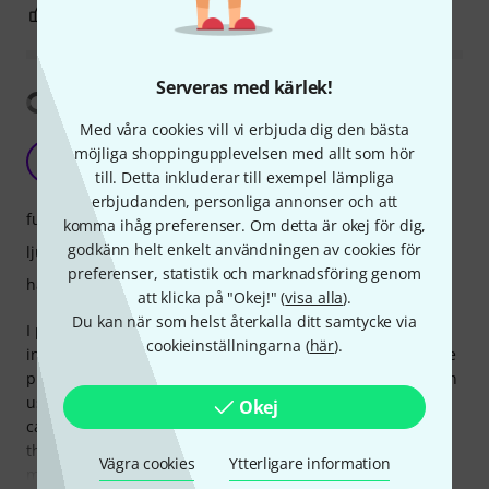
14
4
ANMÄL RECENSION
Serveras med kärlek!
Visa översättning
Med våra cookies vill vi erbjuda dig den bästa
OTTIMO PRODOTTO
möjliga shoppingupplevelsen med allt som hör
B
Bluepicker 06.06.2018
till. Detta inkluderar till exempel lämpliga
erbjudanden, personliga annonser och att
funktioner
komma ihåg preferenser. Om detta är okej för dig,
godkänn helt enkelt användningen av cookies för
ljud
preferenser, statistik och marknadsföring genom
hantverkskvalitet
att klicka på "Okej!" (
visa alla
).
Du kan när som helst återkalla ditt samtycke via
I purchased this Jumbo acoustic guitar for live use, so the
cookieinställningarna (
här
).
instrument had to be equipped with a pickup and an active
preamp. Since the instrument in question would have been
used mainly with DADGAD tuning and Heavy 0.60 / 0.14
Okej
caliber strings I needed an instrument that would support
the tension of such big strings, not wanting to use one of
Vägra cookies
Ytterligare information
my Martin or one of my