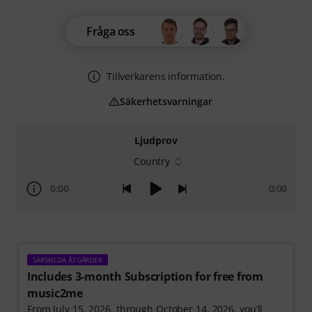
Fråga oss
Tillverkarens information.
Säkerhetsvarningar
Ljudprov
Country
0:00
0:00
SÄRSKILDA ÅTGÄRDER
Includes 3-month Subscription for free from
music2me
From July 15, 2026, through October 14, 2026, you’ll