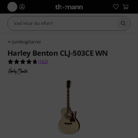
Börja 
Jumbogitarrer
Harley Benton CLJ-503CE WN
4.7 av 5 stjärnor från 162 kundbetyg
(
162
)