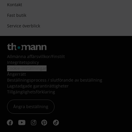
Kontakt
Fast butik
Service överblick
Allmänna affärsvillkor
/
Finstilt
Integritetspolicy
Cookie-inställningar
Ångerrätt
Beställningsprocess / slutförande av beställning
Lagstadgade garantirättigheter
Tillgänglighetsförklaring
Ångra beställning