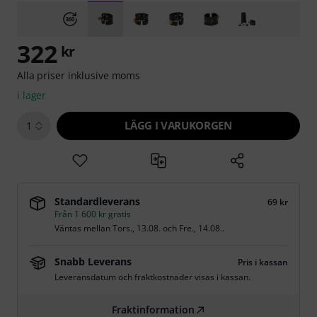
322
kr
Alla priser inklusive moms
i lager
LÄGG I VARUKORGEN
1
Standardleverans
69 kr
Från 1 600 kr gratis
Väntas mellan
Tors., 13.08.
och
Fre., 14.08.
.
Snabb Leverans
Pris i kassan
Leveransdatum och fraktkostnader visas i kassan.
Fraktinformation