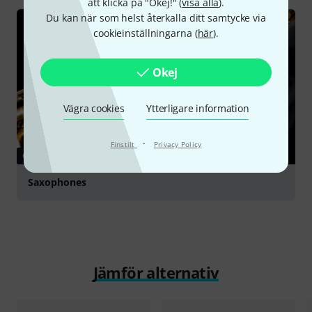
att klicka på "Okej!" (
visa alla
).
Du kan när som helst återkalla ditt samtycke via
cookieinställningarna (
här
).
Okej
Vägra cookies
Ytterligare information
·
Finstilt
Privacy Policy
GUIDE
Saxophones
Jämför alternativ