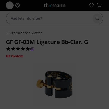
Börja 
ligaturer och klaffar
GF GF-03M Ligature Bb-Clar. G
5.0 av 5 stjärnor från 5 kundbetyg
(
5
)