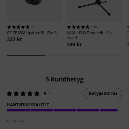
22
1095
GF
GF-03M Ligature Bb-Clar. S
K&M
14300 Tenor/ Alto Sax
Stand
S
322 kr
249 kr
5
Kundbetyg
Betygsätt nu
5
/ 5
HANTVERKSKVALITET
Poängpolicy