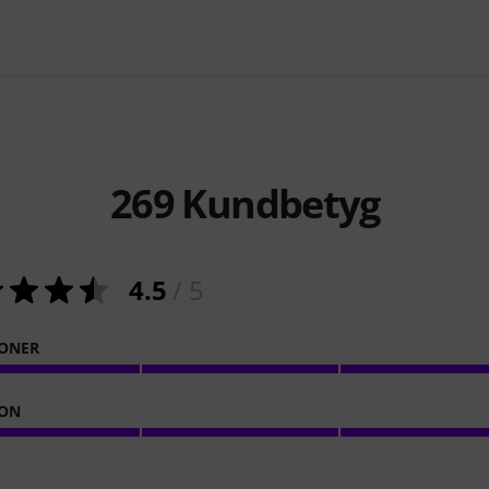
269
Kundbetyg
4.5
/ 5
ONER
ION