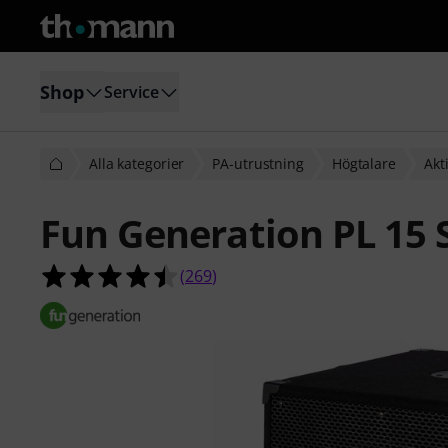
Shop
Service
Alla kategorier
PA-utrustning
Högtalare
Akt
Fun Generation PL 15 
4.5 av 5 stjärnor från 269 kundbety
(
269
)