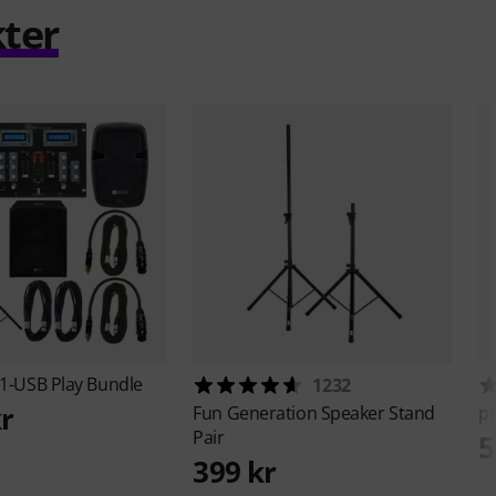
ter
1-USB Play Bundle
1232
kr
Fun Generation
Speaker Stand
p
Pair
5
399 kr