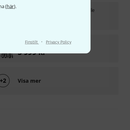
na (
här
).
Fun Generation PL 110 A Basis Bundle
5 199 kr
·
Finstilt
Privacy Policy
the t.mix 201-USB Play Bundle
5 999 kr
+2
Visa mer