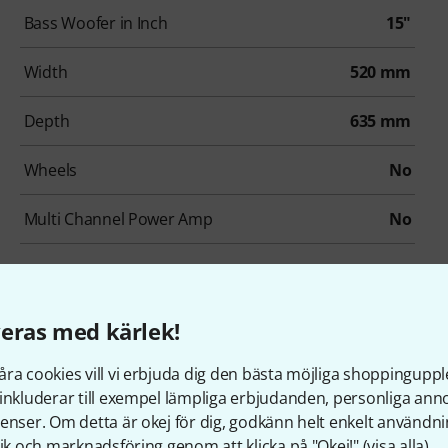
Bass Woofer in Inch
15"
Width
520 mm
Depth
635 mm
Wheels
No
Multi Channel Power Amp
No
eras med kärlek!
ra cookies vill vi erbjuda dig den bästa möjliga shoppingupple
inkluderar till exempel lämpliga erbjudanden, personliga an
enser. Om detta är okej för dig, godkänn helt enkelt användni
tik och marknadsföring genom att klicka på "Okej!" (
visa alla
).