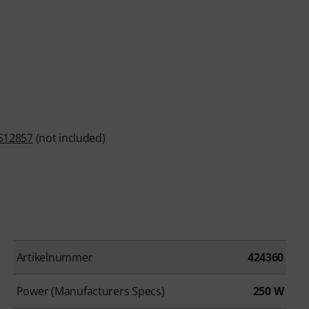
512857
(not included)
Artikelnummer
424360
Power (Manufacturers Specs)
250 W