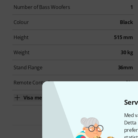
Number of Bass Woofers
1
Colour
Black
Height
515 mm
Weight
30 kg
Stand Flange
36mm
Remote Control
No
Visa mer
Serv
Med vå
Detta 
prefer
statis