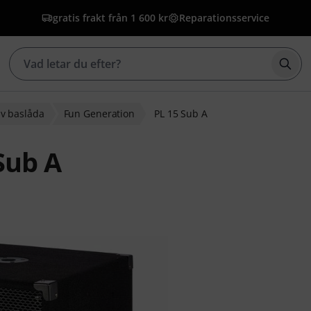
gratis frakt från 1 600 kr
Reparationsservice
Börj
iv baslåda
Fun Generation
PL 15 Sub A
Sub A
g