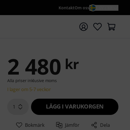
Kontakt
Om oss
SV / KR
a sökningen med söktermen {searchTerm}
2 480
kr
Alla priser inklusive moms
I lager om 5-7 veckor
LÄGG I VARUKORGEN
1
Bokmärk
Jämför
Dela