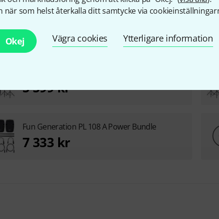
 när som helst återkalla ditt samtycke via cookieinställningar
Fun Generation PL 108 A Basis Bundle
4 699 kr
Vägra cookies
Ytterligare information
Okej
Fun Generation PL 112 A Basis Bundle
5 599 kr
Fun Generation PL 108 A Power Bundle
7 333 kr