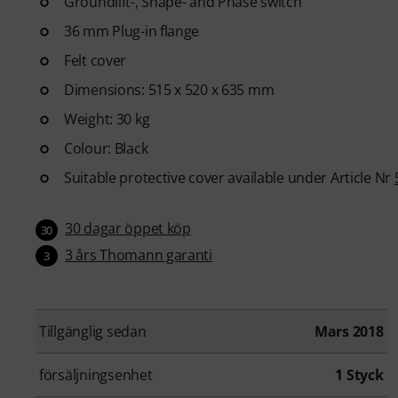
Groundlift-, Shape- and Phase switch
36 mm Plug-in flange
Felt cover
Dimensions: 515 x 520 x 635 mm
Weight: 30 kg
Colour: Black
Suitable protective cover available under Article Nr
30 dagar öppet köp
30
3 års Thomann garanti
3
Tillgänglig sedan
Mars 2018
försäljningsenhet
1 Styck