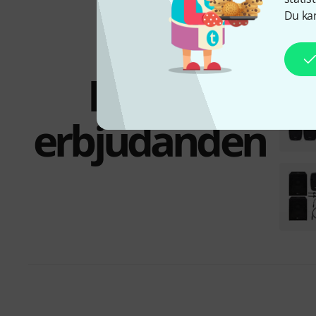
Du kan
Paket och
erbjudanden