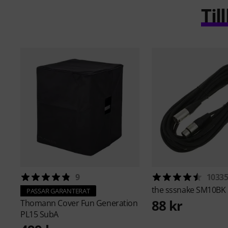
Ti
9
1033
the sssnake
SM10BK
PASSAR GARANTERAT
88 kr
Thomann
Cover Fun Generation
PL15 SubA