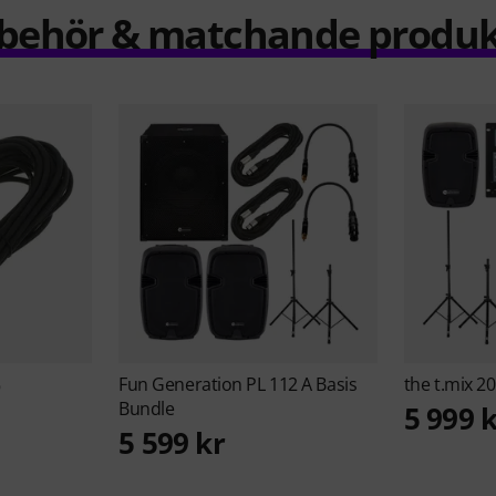
llbehör & matchande produk
Fun Generation
PL 112 A Basis
the t.mix
20
5
Bundle
5 999 
5 599 kr