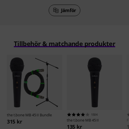
Jämför
Tillbehör & matchande produkter
the t.bone
MB 45 II Bundle
1504
the t.bone
MB 45 II
F
315 kr
135 kr