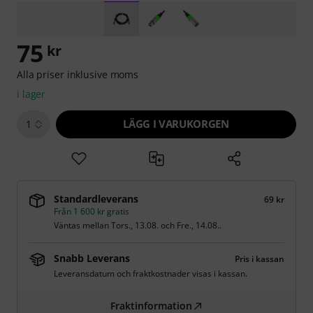
75
kr
Alla priser inklusive moms
i lager
LÄGG I VARUKORGEN
1
Standardleverans
69 kr
Från 1 600 kr gratis
Väntas mellan
Tors., 13.08.
och
Fre., 14.08.
.
Snabb Leverans
Pris i kassan
Leveransdatum och fraktkostnader visas i kassan.
Fraktinformation