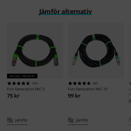
Jämför alternativ
AKTUELL PRODUKT
1052
489
Fun Generation
MIC 5
Fun Generation
MIC 10
p
C
75 kr
99 kr
Jämför
Jämför