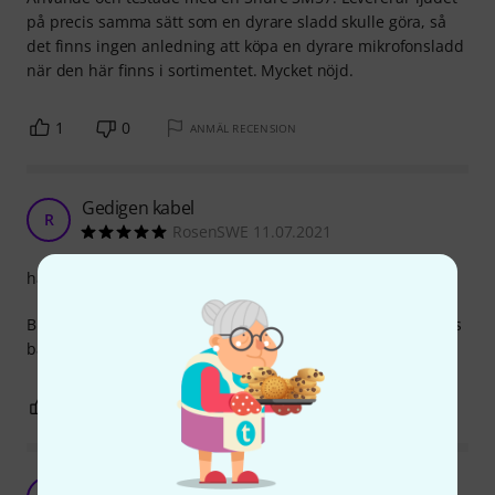
på precis samma sätt som en dyrare sladd skulle göra, så
det finns ingen anledning att köpa en dyrare mikrofonsladd
när den här finns i sortimentet. Mycket nöjd.
1
0
ANMÄL RECENSION
Gedigen kabel
R
RosenSWE 11.07.2021
hantverkskvalitet
Bra budgetkabel med solida anslutningar. Rekommenderas
både för priset och för var man får. Bra köp!
1
0
ANMÄL RECENSION
Känns helt ok