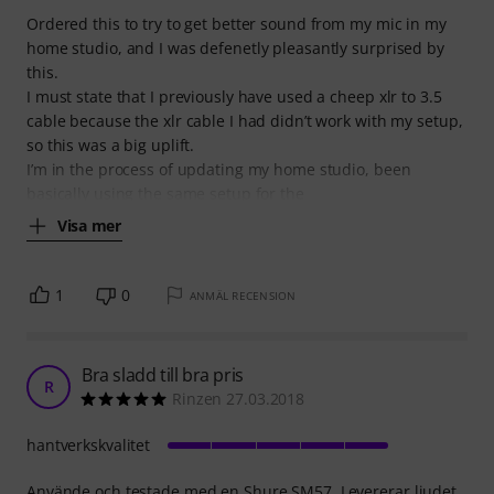
Ordered this to try to get better sound from my mic in my
home studio, and I was defenetly pleasantly surprised by
this.
I must state that I previously have used a cheep xlr to 3.5
cable because the xlr cable I had didn’t work with my setup,
so this was a big uplift.
I’m in the process of updating my home studio, been
basically using the same setup for the
Visa mer
1
0
ANMÄL RECENSION
Bra sladd till bra pris
R
Rinzen 27.03.2018
hantverkskvalitet
Använde och testade med en Shure SM57. Levererar ljudet