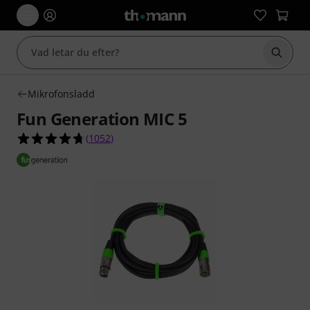
Börja 
Mikrofonsladd
Fun Generation MIC 5
4.7 av 5 stjärnor från 1052 kundbetyg
(
1052
)