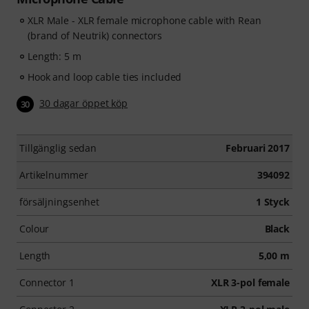
XLR Male - XLR female microphone cable with Rean
(brand of Neutrik) connectors
Length: 5 m
Hook and loop cable ties included
30 dagar öppet köp
30
Tillgänglig sedan
Februari 2017
Artikelnummer
394092
försäljningsenhet
1 Styck
Colour
Black
Length
5,00 m
Connector 1
XLR 3-pol female