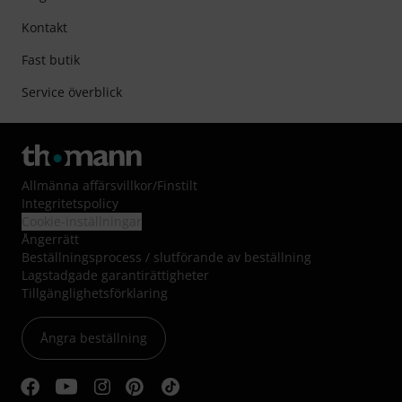
Kontakt
Fast butik
Service överblick
Allmänna affärsvillkor
/
Finstilt
Integritetspolicy
Cookie-inställningar
Ångerrätt
Beställningsprocess / slutförande av beställning
Lagstadgade garantirättigheter
Tillgänglighetsförklaring
Ångra beställning