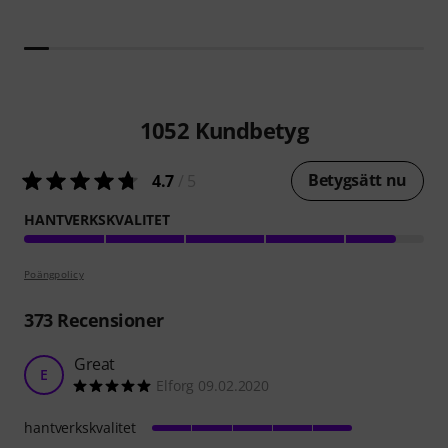
1052
Kundbetyg
Betygsätt nu
4.7
/ 5
HANTVERKSKVALITET
Poängpolicy
373
Recensioner
Great
E
Elforg 09.02.2020
hantverkskvalitet