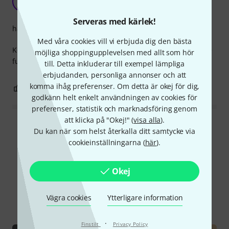
A
Alarmski 11.10.2020
Serveras med kärlek!
hantverkskvalitet
Med våra cookies vill vi erbjuda dig den bästa
Köpte dessa för att använda tillsammans med DMX, och de
möjliga shoppingupplevelsen med allt som hör
funkar bra. Precis som förväntat.
till. Detta inkluderar till exempel lämpliga
erbjudanden, personliga annonser och att
komma ihåg preferenser. Om detta är okej för dig,
0
0
ANMÄL RECENSION
godkänn helt enkelt användningen av cookies för
preferenser, statistik och marknadsföring genom
att klicka på "Okej!" (
visa alla
).
Läs alla recensioner
Du kan när som helst återkalla ditt samtycke via
cookieinställningarna (
här
).
Okej
Visste du?
Vägra cookies
Ytterligare information
Alla
Onlineguide
·
Finstilt
Privacy Policy