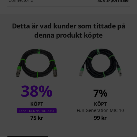
Connector 2
XLR 3-pol male
Detta är vad kunder som tittade på
denna produkt köpte
38%
7%
KÖPT
KÖPT
Fun Generation MIC 10
EXAKT DENNA PRODUKT
75 kr
99 kr