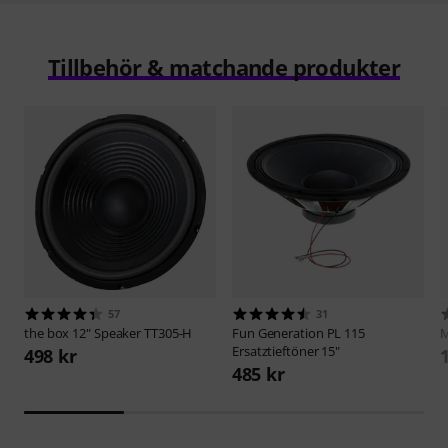
Tillbehör & matchande produkter
57
31
the box
12" Speaker TT305-H
Fun Generation
PL 115
M
Ersatztieftöner 15"
498 kr
485 kr