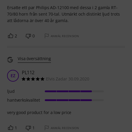
Ersatte ett par Philips AD-12100 med dessa i 2 gamla RT-
70/80 horn från sent 70-tal. Utmärkt och distinkt ljud trots
att lådorna är över 40 år gamla.
2
0
ANMÄL RECENSION
Visa översättning
PL112
EZ
Elvis Zadar 30.09.2020
ljud
hantverkskvalitet
very good product for a low price
1
1
ANMÄL RECENSION