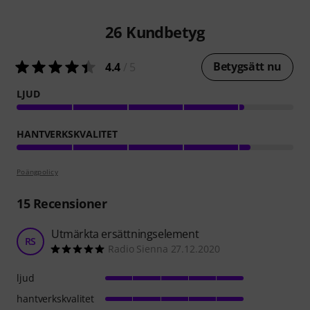
26
Kundbetyg
Betygsätt nu
4.4
/ 5
LJUD
HANTVERKSKVALITET
Poängpolicy
15
Recensioner
Utmärkta ersättningselement
RS
Radio Sienna 27.12.2020
ljud
hantverkskvalitet