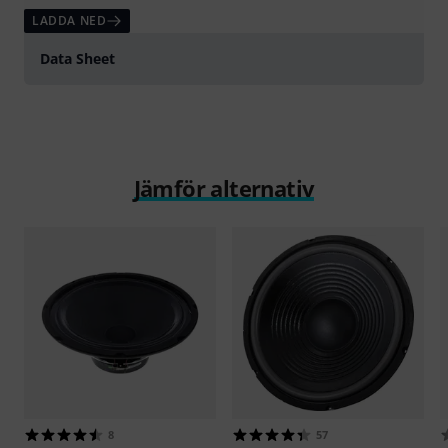
LADDA NED
Data Sheet
Jämför alternativ
8
57