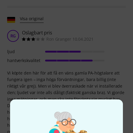
Visa original
Oslagbart pris
RG
Ron Granger 10.04.2021
ljud
hantverkskvalitet
Vi köpte den här för att få en väns gamla PA-högtalare att
fungera igen – inga höga förväntningar, bara billig (inte
riktigt vår grej). Men vi blev överraskade när vi installerade
den; ljudet var inte alls dåligt (faktiskt ganska bra). Vi gjorde
inga mätningar, och man ska inte förvänta sig mycket bas.
Den är bara "okej" – den producerar ljud och låter inte
hemskt (även om vi faktiskt har upplevt en Fun Gen aktiv
högtalare som den här förut, och herregud, den var
hemsk!). Vi rekommenderar den till alla som vill göra lite
oväsen av en gammal högtalare med en väldigt snäv