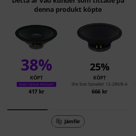
Detta är vad kunder som tittade på
denna produkt köpte
38%
25%
KÖPT
KÖPT
the box Speaker 12-280/8-A
EXAKT DENNA PRODUKT
417 kr
666 kr
Jämför