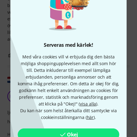
budget. Den låga vikten är definitivt ett plus; högtalaren är
verkligen väldigt (!) lätt. På nackdelen tyckte vi att den låga
effektiviteten var en nackdel. Högtalaren är väldigt tyst och
överdrivs därför av diskanten. Så totalt sett låter den inte
lika raffinerad längre, och vi skulle förmodligen inte
använda den till våra egna evenemang som detta.
Serveras med kärlek!
6
3
ANMÄL RECENSION
Med våra cookies vill vi erbjuda dig den bästa
möjliga shoppingupplevelsen med allt som hör
till. Detta inkluderar till exempel lämpliga
erbjudanden, personliga annonser och att
Visa original
komma ihåg preferenser. Om detta är okej för dig,
godkänn helt enkelt användningen av cookies för
Ganska stramt ljud
NM
preferenser, statistik och marknadsföring genom
NH Muziek 11.04.2021
att klicka på "Okej!" (
visa alla
).
Du kan när som helst återkalla ditt samtycke via
ljud
cookieinställningarna (
här
).
hantverkskvalitet
Okej
Hej folk, jag byggde den här högtalaren i en DIY-