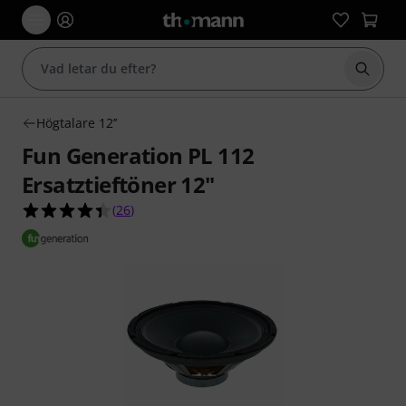
Börja 
Högtalare 12’’
Fun Generation PL 112
Ersatztieftöner 12"
4.4 av 5 stjärnor från 26 kundbetyg
(
26
)