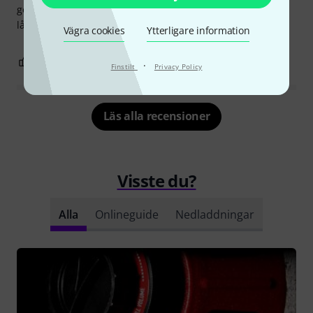
golvmonitor, tillsammans med en piezo-diskant. Vikten är
låg. Låter ganska tight. Och producerar en hel del Db:s.
Vägra cookies
Ytterligare information
1
0
ANMÄL RECENSION
·
Finstilt
Privacy Policy
Läs alla recensioner
Visste du?
Alla
Onlineguide
Nedladdningar