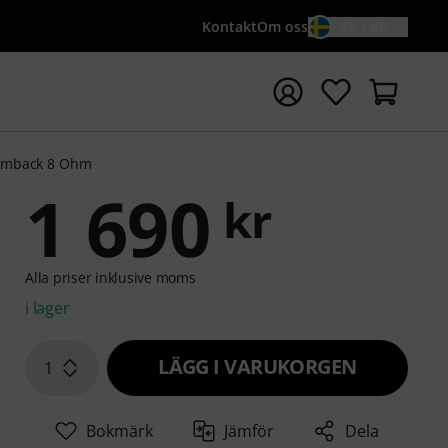
Kontakt
Om oss
SV / KR
a sökningen med söktermen {searchTerm}
amback 8 Ohm
1 690
kr
Alla priser inklusive moms
i lager
LÄGG I VARUKORGEN
1
Bokmärk
Jämför
Dela