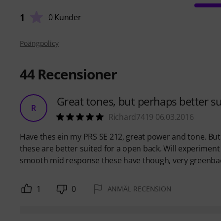
1
0 Kunder
Poängpolicy
44
Recensioner
Great tones, but perhaps better s
R
Richard7419 06.03.2016
Have thes ein my PRS SE 212, great power and tone. But 
these are better suited for a open back. Will experiment 
smooth mid response these have though, very greenbac
1
0
ANMÄL RECENSION