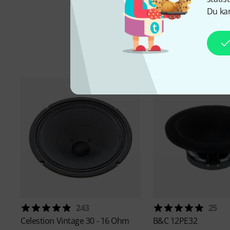
Du kan
Ti
243
25
Celestion
Vintage 30 - 16 Ohm
B&C
12PE32