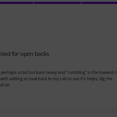
uited for open backs
perhaps a tad too bass heavy and "rumbling" in the lowend. I
with adding an oval back to my cab to see if it helps, dig the
k'ish