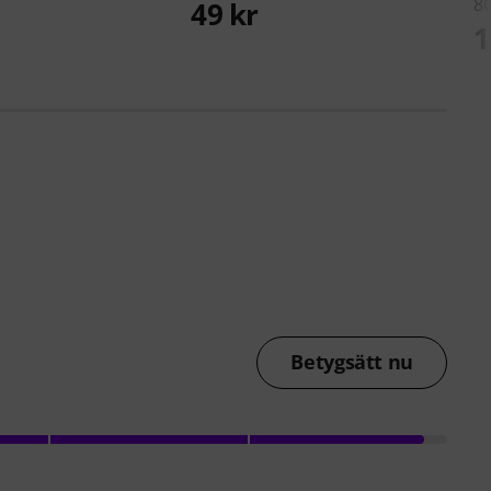
8
49 kr
1
Betygsätt nu