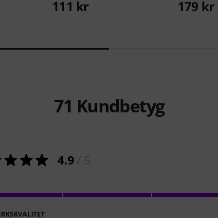
111 kr
179 kr
71
Kundbetyg
4.9
/ 5
RKSKVALITET