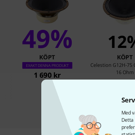
49%
12
KÖPT
KÖPT
Celestion G12H-75
EXAKT DENNA PRODUKT
16 Ohm
1 690 kr
1 733 k
Serv
Med vå
Detta 
prefer
statis