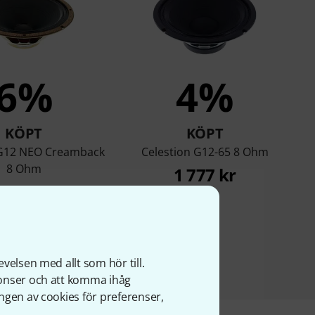
6%
4%
KÖPT
KÖPT
 G12 NEO Creamback
Celestion G12-65 8 Ohm
8 Ohm
1 777 kr
1 755 kr
velsen med allt som hör till.
nonser och att komma ihåg
ngen av cookies för preferenser,