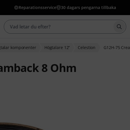
Reparationsservice
30 dagars pengarna tillbaka
Börj
talar komponenter
Högtalare 12’’
Celestion
G12H-75 Cre
eamback 8 Ohm