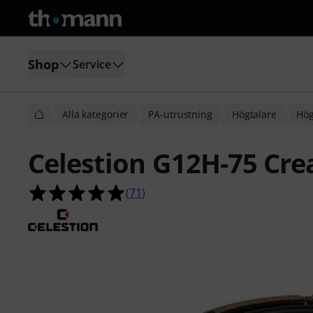
Shop
Service
Alla kategorier
PA-utrustning
Högtalare
Hög
Celestion G12H-75 Cr
4.9 av 5 stjärnor från 71 kundbetyg
(
71
)