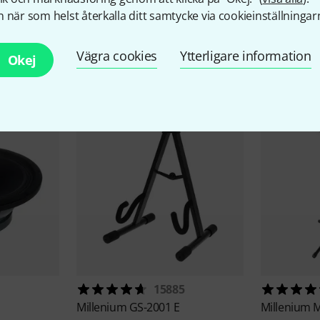
 när som helst återkalla ditt samtycke via cookieinställningar
llbehör & matchande produk
Vägra cookies
Ytterligare information
Okej
15885
Millenium
GS-2001 E
Millenium
M