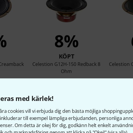
%
8%
KÖPT
 Creamback
Celestion G12H-150 Redback 8
Celestion
Ohm
r
1 599 kr
eras med kärlek!
Jämför
ra cookies vill vi erbjuda dig den bästa möjliga shoppingupple
inkluderar till exempel lämpliga erbjudanden, personliga an
enser. Om detta är okej för dig, godkänn helt enkelt användni
tik och marknadsföring genom att klicka på "Okej!" (
visa alla
).