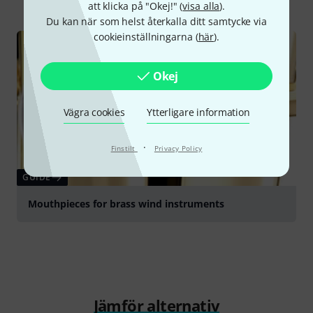
att klicka på "Okej!" (
visa alla
).
Du kan när som helst återkalla ditt samtycke via
cookieinställningarna (
här
).
Okej
Vägra cookies
Ytterligare information
·
Finstilt
Privacy Policy
GUIDE
Mouthpieces for brass wind instruments
Jämför alternativ