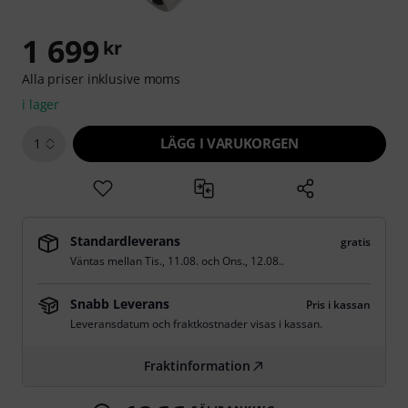
1 699
kr
Alla priser inklusive moms
i lager
LÄGG I VARUKORGEN
1
Standardleverans
gratis
Väntas mellan
Tis., 11.08.
och
Ons., 12.08.
.
Snabb Leverans
Pris i kassan
Leveransdatum och fraktkostnader visas i kassan.
Fraktinformation