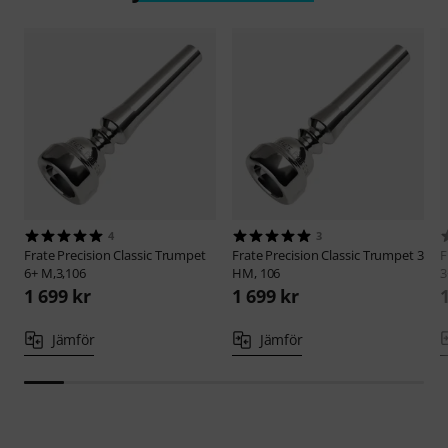
4
3
Frate Precision
Classic Trumpet
Frate Precision
Classic Trumpet 3
F
6+ M,3,106
HM, 106
3
1 699 kr
1 699 kr
Jämför
Jämför