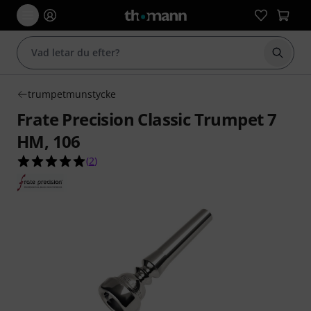
Börja 
trumpetmunstycke
Frate Precision Classic Trumpet 7
HM, 106
5.0 av 5 stjärnor från 2 kundbetyg
(
2
)