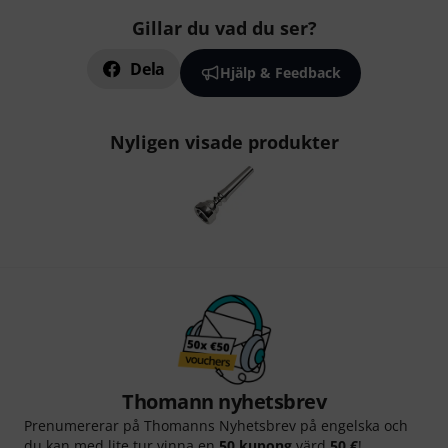
Gillar du vad du ser?
Dela
Hjälp & Feedback
Nyligen visade produkter
Thomann nyhetsbrev
Prenumererar på Thomanns Nyhetsbrev på engelska och
du kan med lite tur vinna en
50 kupong
värd
50 €
!