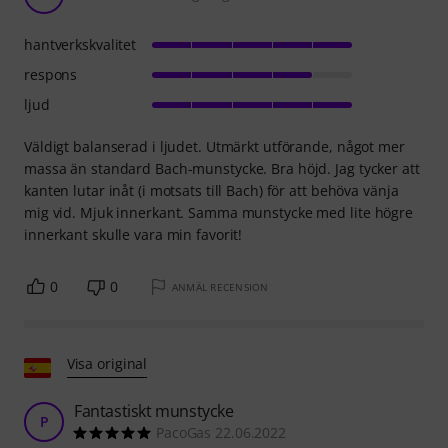
hantverkskvalitet
respons
ljud
Väldigt balanserad i ljudet. Utmärkt utförande, något mer
massa än standard Bach-munstycke. Bra höjd. Jag tycker att
kanten lutar inåt (i motsats till Bach) för att behöva vänja
mig vid. Mjuk innerkant. Samma munstycke med lite högre
innerkant skulle vara min favorit!
0
0
ANMÄL RECENSION
Visa original
Fantastiskt munstycke
P
PacoGas 22.06.2022