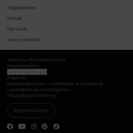
Tillgodokvitton
Kontakt
Fast butik
Service överblick
Allmänna affärsvillkor
/
Finstilt
Integritetspolicy
Cookie-inställningar
Ångerrätt
Beställningsprocess / slutförande av beställning
Lagstadgade garantirättigheter
Tillgänglighetsförklaring
Ångra beställning