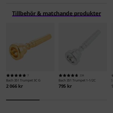
Tillbehör & matchande produkter
7
234
Bach
351 Trumpet 3C G
Bach
351 Trumpet 1-1/2C
S
2 066 kr
795 kr