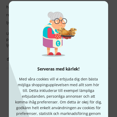
hantverkskvalitet
respons
ljud
Utan tvekan är detta det bästa munstycket för
piccolotrumpet jag någonsin provat. Lätt artikulering, bra
ljud och mycket bekvämt stöd.
0
0
ANMÄL RECENSION
Serveras med kärlek!
Läs alla recensioner
Med våra cookies vill vi erbjuda dig den bästa
möjliga shoppingupplevelsen med allt som hör
till. Detta inkluderar till exempel lämpliga
erbjudanden, personliga annonser och att
Visste du?
komma ihåg preferenser. Om detta är okej för dig,
godkänn helt enkelt användningen av cookies för
preferenser, statistik och marknadsföring genom
Alla
Onlineguide