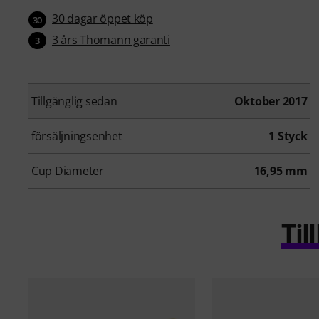
30 dagar öppet köp
30
3 års Thomann garanti
3
Tillgänglig sedan
Oktober 2017
försäljningsenhet
1 Styck
Cup Diameter
16,95 mm
Ti