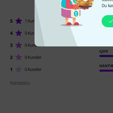
Du kan
5
1 Kund
4
0 Kunder
RESPO
3
0 Kunder
LJUD
2
0 Kunder
HANTVE
1
0 Kunder
Poängpolicy