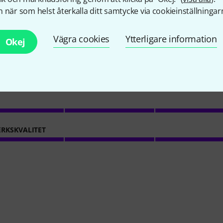
1
Kundbetyg
 när som helst återkalla ditt samtycke via cookieinställningar
Vägra cookies
Ytterligare information
Okej
5
/ 5
NS
RKSKVALITET