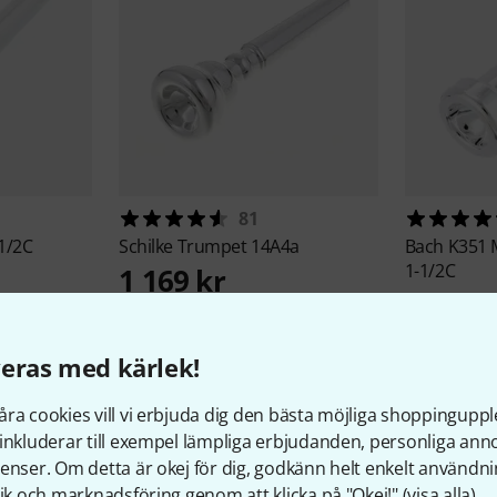
81
1/2C
Schilke
Trumpet 14A4a
Bach
K351 
1-1/2C
1 169 kr
1 489 
eras med kärlek!
ra cookies vill vi erbjuda dig den bästa möjliga shoppingupple
inkluderar till exempel lämpliga erbjudanden, personliga an
enser. Om detta är okej för dig, godkänn helt enkelt användni
tik och marknadsföring genom att klicka på "Okej!" (
visa alla
).