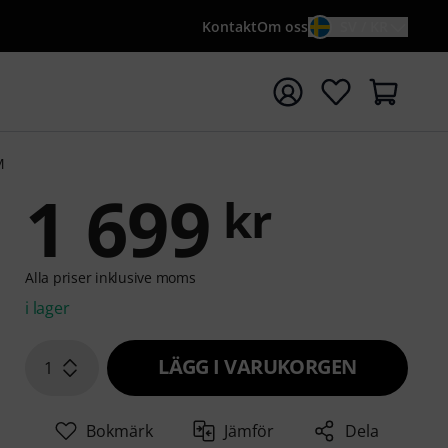
Kontakt
Om oss
SV / KR
a sökningen med söktermen {searchTerm}
M
1 699
kr
Alla priser inklusive moms
i lager
LÄGG I VARUKORGEN
1
Bokmärk
Jämför
Dela