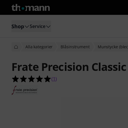
Shop
Service
Alla kategorier
Blåsinstrument
Munstycke (blec
Frate Precision Classi
5.0 av 5 stjärnor från 1 kundbetyg
(
1
)