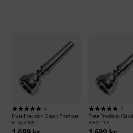
4
3
Frate Precision
Classic Trumpet
Frate Precision
Class
6+ M,3,106
3 HM, 106
1 699 kr
1 699 kr