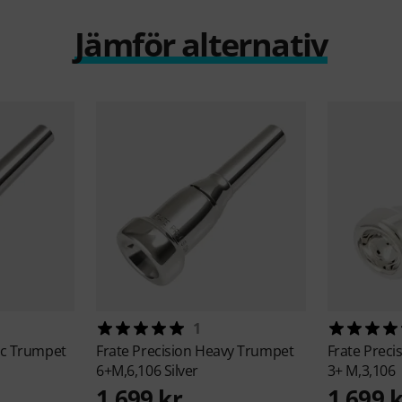
Jämför alternativ
1
ic Trumpet
Frate Precision
Heavy Trumpet
Frate Preci
6+M,6,106 Silver
3+ M,3,106
1 699 kr
1 699 