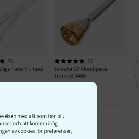
76
72
Mega Tone Trumpet
Yamaha
GP Mouthpiece
R
Trumpet 14B4
Tr
kr
1 333 kr
1
velsen med allt som hör till.
nonser och att komma ihåg
ngen av cookies för preferenser,