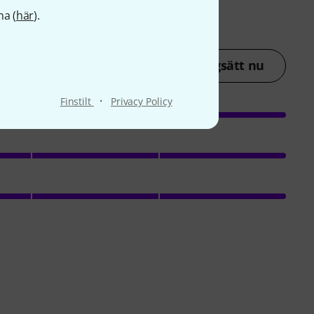
na (
här
).
Betygsätt nu
·
Finstilt
Privacy Policy