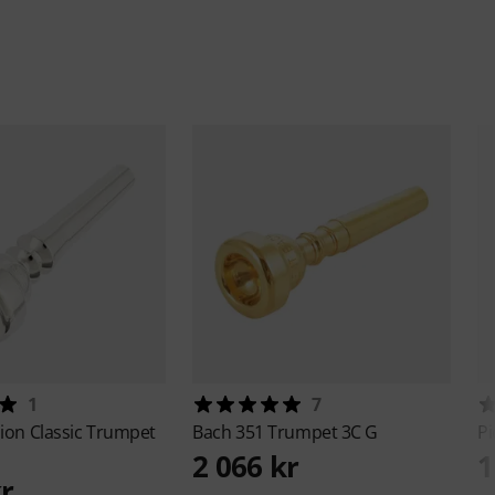
1
7
sion
Classic Trumpet
Bach
351 Trumpet 3C G
Pi
2 066 kr
1
kr