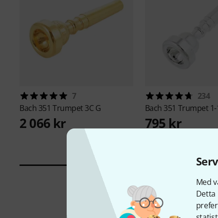
7
234
Bach
351 Trumpet 3C G
Bach
351 Trumpet 1-
2 066 kr
795 kr
Serv
Med vå
Detta 
prefer
statis