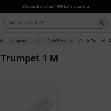
gratis frakt från 1 600 kr
3-års garanti
Börj
k)
trumpetmunstycke
Frate Precision
Classic Trumpet 1 
c Trumpet 1 M